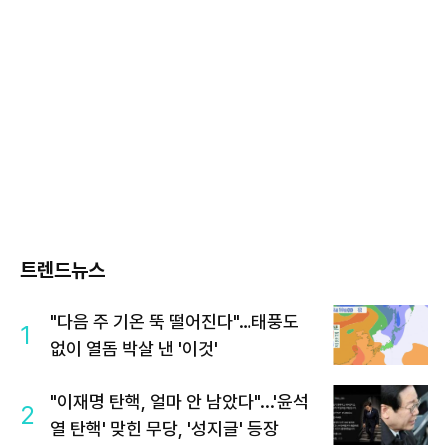
트렌드뉴스
"다음 주 기온 뚝 떨어진다"…태풍도
1
없이 열돔 박살 낸 '이것'
"이재명 탄핵, 얼마 안 남았다"...'윤석
2
열 탄핵' 맞힌 무당, '성지글' 등장