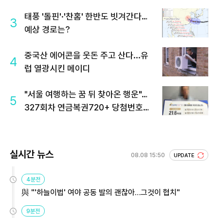
태풍 '돌핀'·'찬홈' 한반도 빗겨간다…
3
예상 경로는?
중국산 에어콘을 웃돈 주고 산다...유
4
럽 열광시킨 메이디
"서울 여행하는 꿈 뒤 찾아온 행운"…
5
327회차 연금복권720+ 당첨번호조
회 주목
실시간 뉴스
08.08 15:50
UPDATE
4분전
與 "'하늘이법' 여야 공동 발의 괜찮아…그것이 협치"
9분전