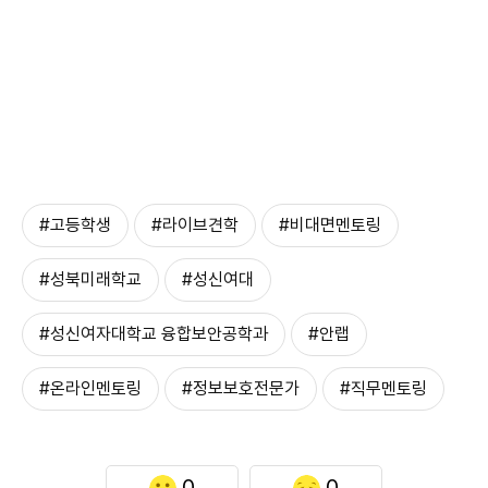
#고등학생
#라이브견학
#비대면멘토링
#성북미래학교
#성신여대
#성신여자대학교 융합보안공학과
#안랩
#온라인멘토링
#정보보호전문가
#직무멘토링
0
0