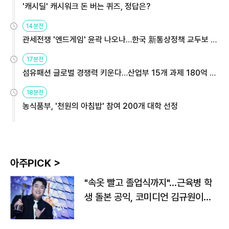
'캐시딜' 캐시워크 돈 버는 퀴즈, 정답은?
14분전
관세전쟁 '엔드게임' 윤곽 나오나…한국 新통상정책 교두보 활
용해야
17분전
섬유패션 글로벌 경쟁력 키운다…산업부 15개 과제 180억 지
원
18분전
농식품부, '천원의 아침밥' 참여 200개 대학 선정
아주PICK >
"속옷 빨고 졸업식까지"…근육병 학
생 돌본 공익, 코미디언 김규원이었
다