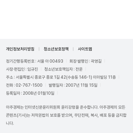
Unmute
개인정보처리방침
청소년보호정책
사이트맵
정기간행등록번호 : 서울 아 00493
회장·발행인 : 곽영길
사장·편집인 : 임규진
청소년보호책임자 : 전운
주소 : 서울특별시 종로구 종로 1길 42(수송동 146-1) 이마빌딩 11층
전화 : 02-767-1500
발행일자 : 2007년 11월 15일
등록일자 : 2008년 01월10일
아주경제는 인터넷신문윤리위원회 윤리강령을 준수합니다. 아주경제의 모든
콘텐츠(기사)는 저작권법의 보호를 받으며, 무단전재, 복사, 배포 등을 금지합
니다.