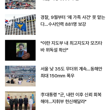
경찰, 9월부터 '제 가족 사건' 못 맡는
다…수사인력 881명 보강
"이란 지도부 내 최고지도자 모즈타
바 위독설 확산"
서울 낮 35도 무더위 계속…동해안
최대 150㎜ 폭우
李대통령 "군, 내란 이후 신뢰 회복
해야…지휘부 헌신해달라"