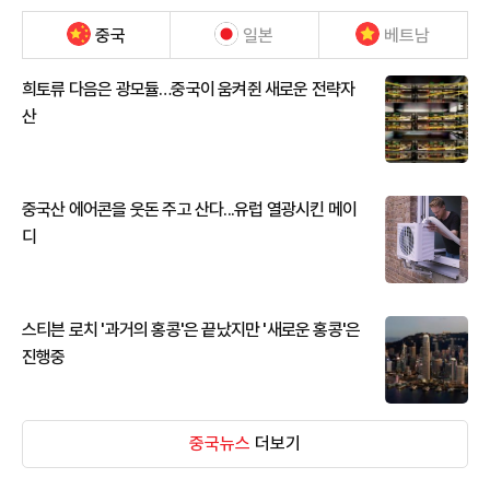
중국
일본
베트남
희토류 다음은 광모듈…중국이 움켜쥔 새로운 전략자
산
중국산 에어콘을 웃돈 주고 산다...유럽 열광시킨 메이
디
스티븐 로치 '과거의 홍콩'은 끝났지만 '새로운 홍콩'은
진행중
중국뉴스
더보기