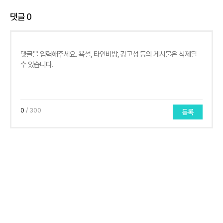
댓글
0
0
/ 300
등록