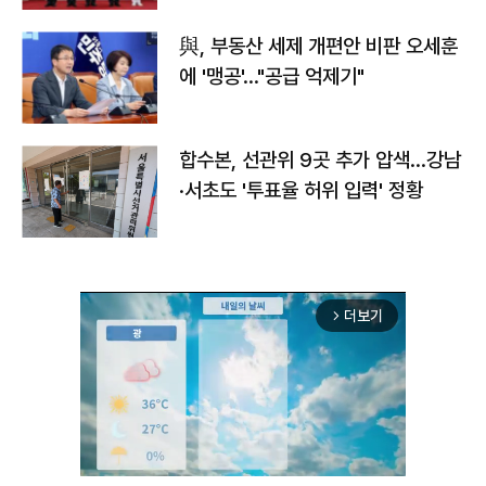
與, 부동산 세제 개편안 비판 오세훈
에 '맹공'…"공급 억제기"
합수본, 선관위 9곳 추가 압색…강남
·서초도 '투표율 허위 입력' 정황
더보기
arrow_forward_ios