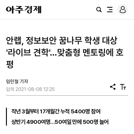
로
아
그
검
전
주
인
색
체
경
메
제
뉴
안랩, 정보보안 꿈나무 학생 대상
'라이브 견학'…맞춤형 멘토링에 호
평
임민철 기자
공
텍
입력 2021-08-08 12:25
유
스
트
크
기
작년 3월부터 17개월간 누적 5400명 참여
상반기 4900여명…50여일 만에 500명 늘어