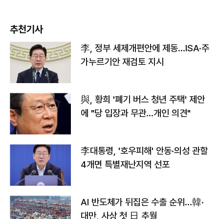
추천기사
李, 정부 세제개편안에 제동…ISA·주
가누르기안 재검토 지시
與, 황희 '폐기 버스 청년 주택' 제안
에 "당 입장과 무관…개인 의견"
李대통령, '호우피해' 안동·의성 관할
4개면 특별재난지역 선포
AI 반도체가 뒤집은 수출 순위…韓·
대만, 사상 첫 日 추월