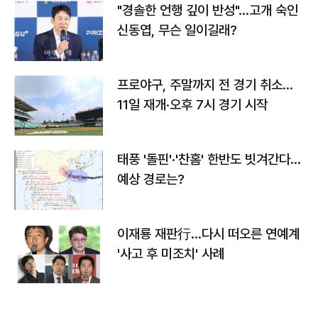
"경솔한 언행 깊이 반성"…고개 숙인
신동엽, 무슨 일이길래?
프로야구, 주말까지 전 경기 취소…
11일 재개·오후 7시 경기 시작
태풍 '돌핀'·'찬홈' 한반도 빗겨간다…
예상 경로는?
이재룡 재판行…다시 떠오른 연예계
'사고 후 미조치' 사례