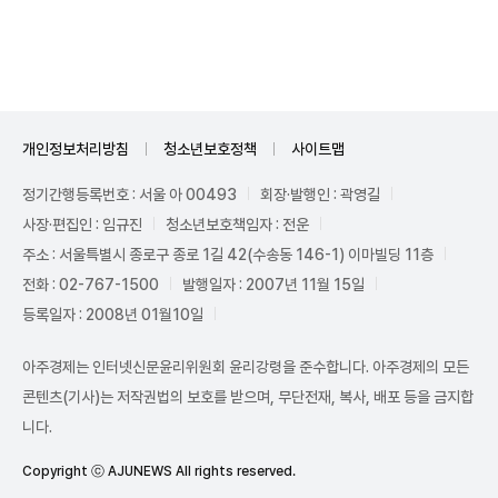
Unmute
개인정보처리방침
청소년보호정책
사이트맵
정기간행등록번호 : 서울 아 00493
회장·발행인 : 곽영길
사장·편집인 : 임규진
청소년보호책임자 : 전운
주소 : 서울특별시 종로구 종로 1길 42(수송동 146-1) 이마빌딩 11층
전화 : 02-767-1500
발행일자 : 2007년 11월 15일
등록일자 : 2008년 01월10일
아주경제는 인터넷신문윤리위원회 윤리강령을 준수합니다. 아주경제의 모든
콘텐츠(기사)는 저작권법의 보호를 받으며, 무단전재, 복사, 배포 등을 금지합
니다.
Copyright ⓒ AJUNEWS All rights reserved.