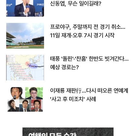
신동엽, 무슨 일이길래?
프로야구, 주말까지 전 경기 취소…
11일 재개·오후 7시 경기 시작
태풍 '돌핀'·'찬홈' 한반도 빗겨간다…
예상 경로는?
이재룡 재판行…다시 떠오른 연예계
'사고 후 미조치' 사례