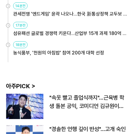
14분전
관세전쟁 '엔드게임' 윤곽 나오나…한국 新통상정책 교두보 활
용해야
17분전
섬유패션 글로벌 경쟁력 키운다…산업부 15개 과제 180억 지
원
18분전
농식품부, '천원의 아침밥' 참여 200개 대학 선정
아주PICK >
"속옷 빨고 졸업식까지"…근육병 학
생 돌본 공익, 코미디언 김규원이었
다
"경솔한 언행 깊이 반성"…고개 숙인