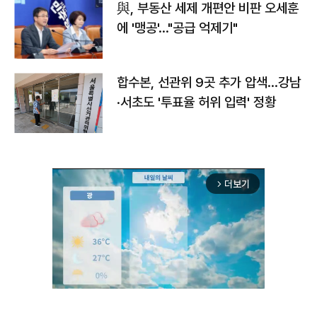
與, 부동산 세제 개편안 비판 오세훈
에 '맹공'…"공급 억제기"
합수본, 선관위 9곳 추가 압색…강남
·서초도 '투표율 허위 입력' 정황
더보기
arrow_forward_ios