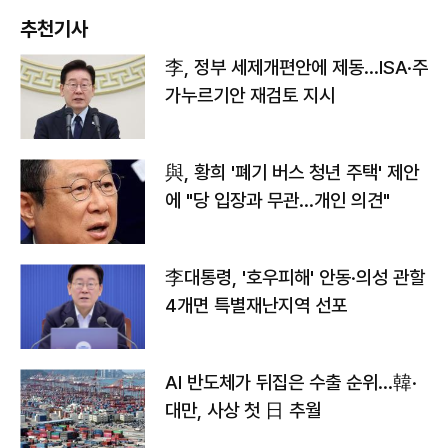
추천기사
李, 정부 세제개편안에 제동…ISA·주
가누르기안 재검토 지시
與, 황희 '폐기 버스 청년 주택' 제안
에 "당 입장과 무관…개인 의견"
李대통령, '호우피해' 안동·의성 관할
4개면 특별재난지역 선포
AI 반도체가 뒤집은 수출 순위…韓·
대만, 사상 첫 日 추월