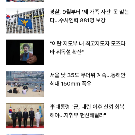
경찰, 9월부터 '제 가족 사건' 못 맡는
다…수사인력 881명 보강
"이란 지도부 내 최고지도자 모즈타
바 위독설 확산"
서울 낮 35도 무더위 계속…동해안
최대 150㎜ 폭우
李대통령 "군, 내란 이후 신뢰 회복
해야…지휘부 헌신해달라"