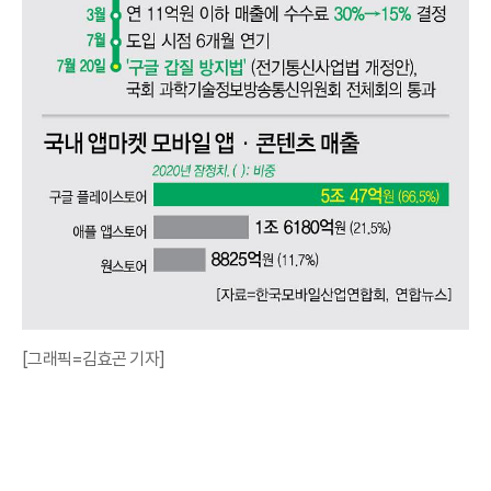
[그래픽=김효곤 기자]