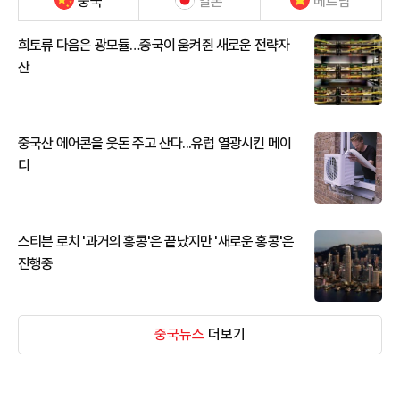
중국
일본
베트남
희토류 다음은 광모듈…중국이 움켜쥔 새로운 전략자
산
중국산 에어콘을 웃돈 주고 산다...유럽 열광시킨 메이
디
스티븐 로치 '과거의 홍콩'은 끝났지만 '새로운 홍콩'은
진행중
중국뉴스
더보기