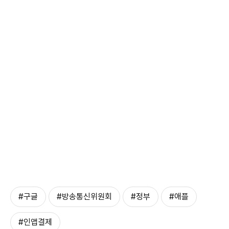
#구글
#방송통신위원회
#정부
#애플
#인앱결제