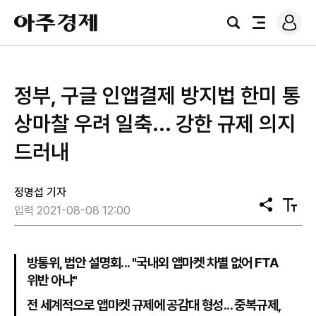
로
아
그
검
전
주
인
색
체
경
메
제
뉴
정부, 구글 인앱결제 방지법 한미 통
상마찰 우려 일축... 강한 규제 의지
드러내
정명섭 기자
공
텍
입력 2021-08-08 12:00
유
스
트
크
기
방통위, 법안 설명회... "국내외 앱마켓 차별 없어 FTA
위반 아냐"
전 세계적으로 앱마켓 규제에 공감대 형성... 중복규제,