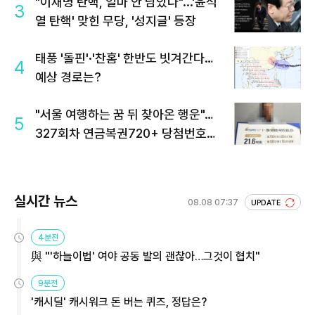
"이재명 탄핵, 얼마 안 남았다"...'윤석
3
열 탄핵' 맞힌 무당, '성지글' 등장
태풍 '돌핀'·'찬홈' 한반도 빗겨간다…
4
예상 경로는?
"서울 여행하는 꿈 뒤 찾아온 행운"…
5
327회차 연금복권720+ 당첨번호조
회 주목
실시간 뉴스
08.08 07:37
UPDATE
4분전
與 "'하늘이법' 여야 공동 발의 괜찮아…그것이 협치"
9분전
'캐시딜' 캐시워크 돈 버는 퀴즈, 정답은?