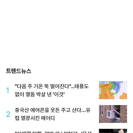
트렌드뉴스
"다음 주 기온 뚝 떨어진다"…태풍도
1
없이 열돔 박살 낸 '이것'
중국산 에어콘을 웃돈 주고 산다...유
2
럽 열광시킨 메이디