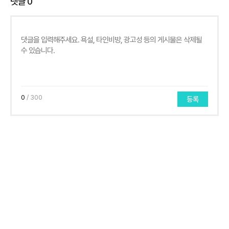
댓글
0
0
/ 300
등록