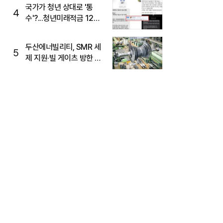
국가가 청년 상대로 '통
4
수'?...청년미래적금 12%
준다더니 "응, 오류야"
두산에너빌리티, SMR 세
5
제 지원·빌 게이츠 방한 기
대에 5%대 강세