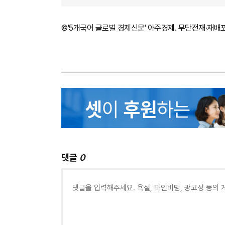
©'5개국어 글로벌 경제신문' 아주경제. 무단전재·재배
댓글
0