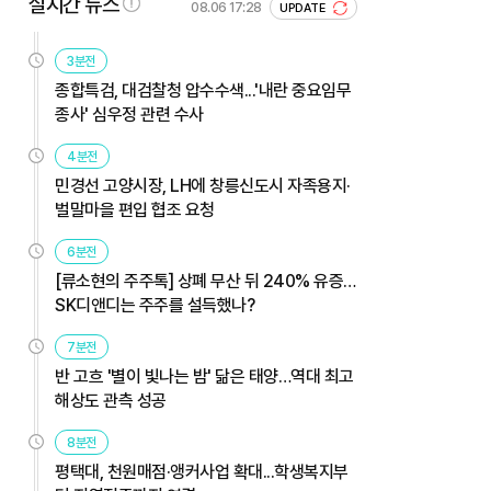
실시간 뉴스
08.06 17:28
UPDATE
3분전
종합특검, 대검찰청 압수수색...'내란 중요임무
종사' 심우정 관련 수사
4분전
민경선 고양시장, LH에 창릉신도시 자족용지·
벌말마을 편입 협조 요청
6분전
[류소현의 주주톡] 상폐 무산 뒤 240% 유증…
SK디앤디는 주주를 설득했나?
7분전
반 고흐 '별이 빛나는 밤' 닮은 태양…역대 최고
해상도 관측 성공
8분전
평택대, 천원매점·앵커사업 확대...학생복지부