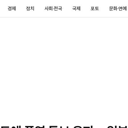
경제
정치
사회·전국
국제
포토
문화·연예