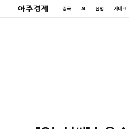
아
중국
AI
산업
재테크
주
경
제