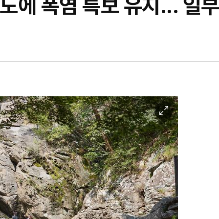
도에 폭염 특보 유지... 일부
이
미
지
확
대