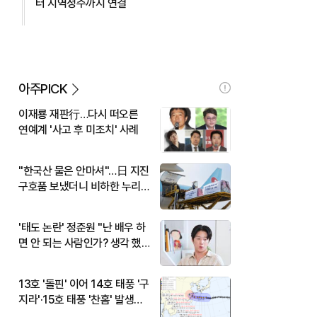
터 지역정주까지 연결
아주PICK
이재룡 재판行…다시 떠오른
연예계 '사고 후 미조치' 사례
"한국산 물은 안마셔"…日 지진
구호품 보냈더니 비하한 누리
꾼
'태도 논란' 정준원 "난 배우 하
면 안 되는 사람인가? 생각 했
다"
13호 '돌핀' 이어 14호 태풍 '구
지라'·15호 태풍 '찬홈' 발생…
현재 위치와 이동경로는?