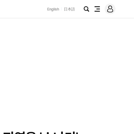
로
English
日本語
그
검
전
인
색
체
메
뉴