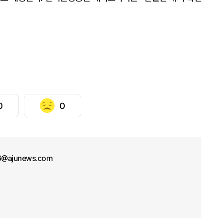
0
0
@ajunews.com