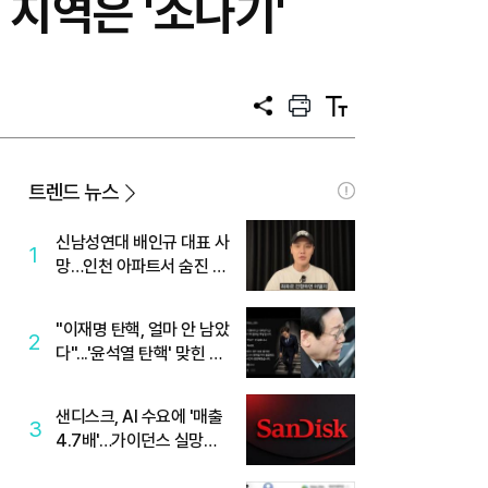
 지역은 '소나기'
공
프
텍
유
린
스
트
트
크
기
트렌드 뉴스
신남성연대 배인규 대표 사
1
망…인천 아파트서 숨진 채
발견
"이재명 탄핵, 얼마 안 남았
2
다"...'윤석열 탄핵' 맞힌 무
당, '성지글' 등장
샌디스크, AI 수요에 '매출
3
4.7배'…가이던스 실망에
'주가는 하락'