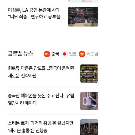
이상준, LA 공연 논란에 사과
"너무 죄송…연구하고 공부할
것"
글로벌 뉴스
중국
일본
베트남
희토류 다음은 광모듈…중국이 움켜쥔
새로운 전략자산
중국산 에어콘을 웃돈 주고 산다...유럽
열광시킨 메이디
스티븐 로치 '과거의 홍콩'은 끝났지만
'새로운 홍콩'은 진행중