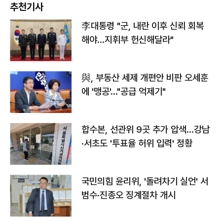
추천기사
李대통령 "군, 내란 이후 신뢰 회복
해야…지휘부 헌신해달라"
與, 부동산 세제 개편안 비판 오세훈
에 '맹공'…"공급 억제기"
합수본, 선관위 9곳 추가 압색…강남
·서초도 '투표율 허위 입력' 정황
국민의힘 윤리위, '돌려차기 실언' 서
범수·진종오 징계절차 개시