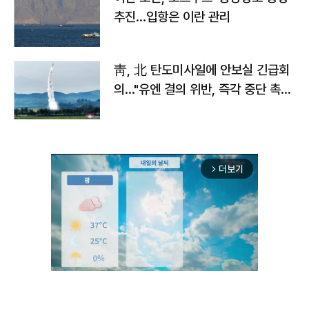
추진…입항은 이란 관리
靑, 北 탄도미사일에 안보실 긴급회
의…"유엔 결의 위반, 즉각 중단 촉
구"
더보기
arrow_forward_ios