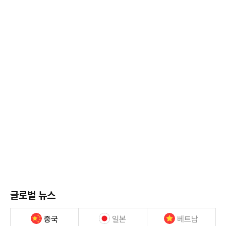
글로벌 뉴스
중국
일본
베트남