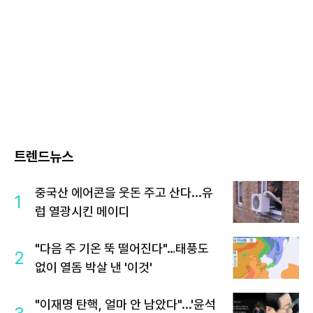
트렌드뉴스
중국산 에어콘을 웃돈 주고 산다...유
1
럽 열광시킨 메이디
"다음 주 기온 뚝 떨어진다"…태풍도
2
없이 열돔 박살 낸 '이것'
"이재명 탄핵, 얼마 안 남았다"...'윤석