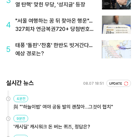
3
열 탄핵' 맞힌 무당, '성지글' 등장
"서울 여행하는 꿈 뒤 찾아온 행운"…
4
327회차 연금복권720+ 당첨번호조
회 주목
태풍 '돌핀'·'찬홈' 한반도 빗겨간다…
5
예상 경로는?
실시간 뉴스
08.07 18:51
UPDATE
4분전
與 "'하늘이법' 여야 공동 발의 괜찮아…그것이 협치"
9분전
'캐시딜' 캐시워크 돈 버는 퀴즈, 정답은?