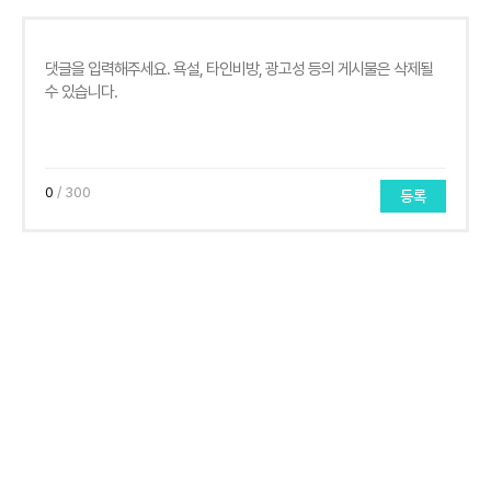
0
/ 300
등록