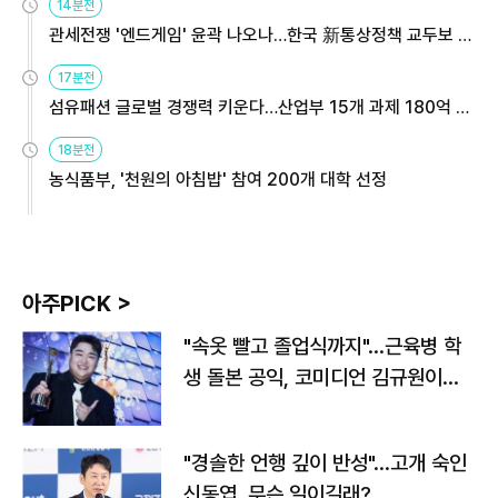
14분전
관세전쟁 '엔드게임' 윤곽 나오나…한국 新통상정책 교두보 활
용해야
17분전
섬유패션 글로벌 경쟁력 키운다…산업부 15개 과제 180억 지
원
18분전
농식품부, '천원의 아침밥' 참여 200개 대학 선정
아주PICK >
"속옷 빨고 졸업식까지"…근육병 학
생 돌본 공익, 코미디언 김규원이었
다
"경솔한 언행 깊이 반성"…고개 숙인
신동엽, 무슨 일이길래?