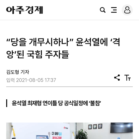
로
아
그
검
전
주
인
색
체
경
메
제
뉴
“당을 개무시하나” 윤석열에 ‘격
앙’된 국힘 주자들
김도형 기자
공
텍
입력 2021-08-05 17:37
유
스
트
크
기
윤석열 최재형 연이틀 당 공식일정에 ‘불참’