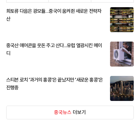
희토류 다음은 광모듈…중국이 움켜쥔 새로운 전략자
산
중국산 에어콘을 웃돈 주고 산다...유럽 열광시킨 메이
디
스티븐 로치 '과거의 홍콩'은 끝났지만 '새로운 홍콩'은
진행중
중국뉴스
더보기