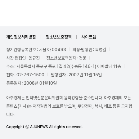
Unmute
개인정보처리방침
청소년보호정책
사이트맵
정기간행등록번호 : 서울 아 00493
회장·발행인 : 곽영길
사장·편집인 : 임규진
청소년보호책임자 : 전운
주소 : 서울특별시 종로구 종로 1길 42(수송동 146-1) 이마빌딩 11층
전화 : 02-767-1500
발행일자 : 2007년 11월 15일
등록일자 : 2008년 01월10일
아주경제는 인터넷신문윤리위원회 윤리강령을 준수합니다. 아주경제의 모든
콘텐츠(기사)는 저작권법의 보호를 받으며, 무단전재, 복사, 배포 등을 금지합
니다.
Copyright ⓒ AJUNEWS All rights reserved.