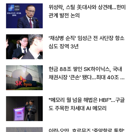
위성락, 스틸 美대사와 상견례…한미
관계 발전 논의
'채상병 순직' 임성근 전 사단장 항소
심도 징역 3년
현금 88조 쌓인 SK하이닉스, 국내
채권시장 '큰손' 됐다…최대 40조 투
자
"메모리 월 넘을 해법은 HBF"…구글
도 주목한 차세대 AI 메모리
이란·오만, 호르무즈 '중앙항로 통항'