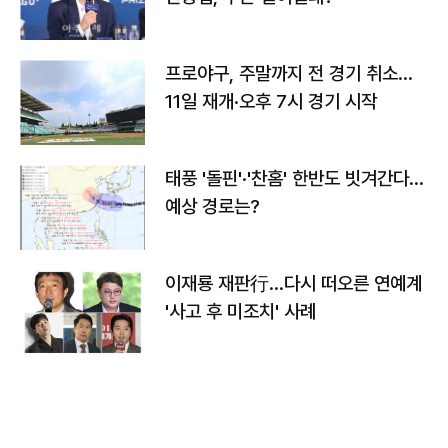
프로야구, 주말까지 전 경기 취소…
11일 재개·오후 7시 경기 시작
태풍 '돌핀'·'찬홈' 한반도 빗겨간다…
예상 경로는?
이재룡 재판行…다시 떠오른 연예계
'사고 후 미조치' 사례