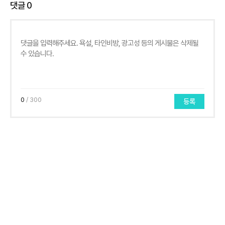
댓글
0
0
/ 300
등록