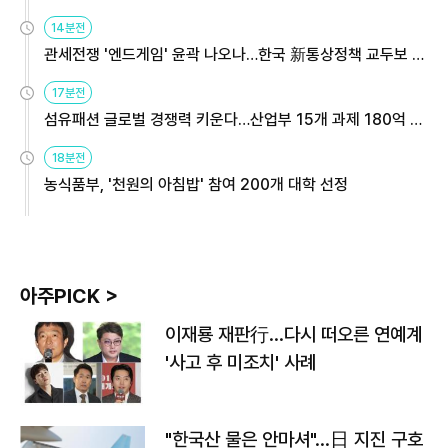
14분전
관세전쟁 '엔드게임' 윤곽 나오나…한국 新통상정책 교두보 활
용해야
17분전
섬유패션 글로벌 경쟁력 키운다…산업부 15개 과제 180억 지
원
18분전
농식품부, '천원의 아침밥' 참여 200개 대학 선정
아주PICK >
이재룡 재판行…다시 떠오른 연예계
'사고 후 미조치' 사례
"한국산 물은 안마셔"…日 지진 구호