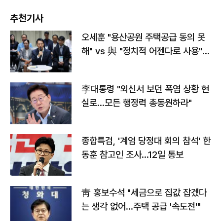
추천기사
오세훈 "용산공원 주택공급 동의 못
해" vs 與 "정치적 어젠다로 사용"
맞불
李대통령 "외신서 보던 폭염 상황 현
실로…모든 행정력 총동원하라"
종합특검, '계엄 당정대 회의 참석' 한
동훈 참고인 조사...12일 통보
靑 홍보수석 "세금으로 집값 잡겠다
는 생각 없어…주택 공급 '속도전'"