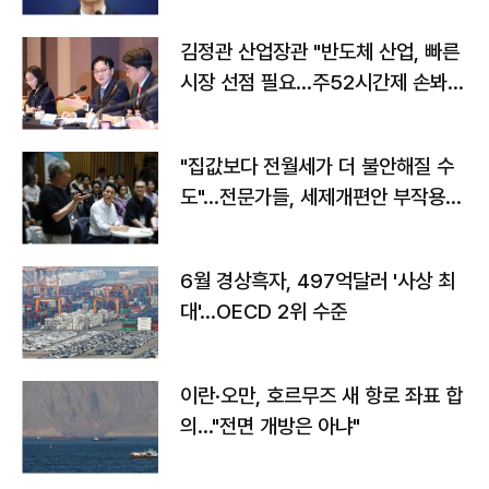
김정관 산업장관 "반도체 산업, 빠른
시장 선점 필요…주52시간제 손봐
야"
"집값보다 전월세가 더 불안해질 수
도"…전문가들, 세제개편안 부작용
우려
6월 경상흑자, 497억달러 '사상 최
대'…OECD 2위 수준
이란·오만, 호르무즈 새 항로 좌표 합
의…"전면 개방은 아냐"