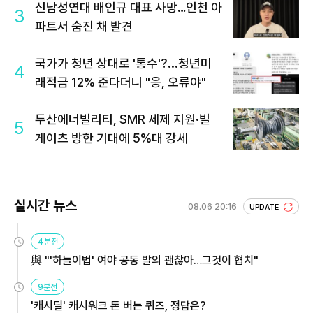
신남성연대 배인규 대표 사망…인천 아
3
파트서 숨진 채 발견
국가가 청년 상대로 '통수'?...청년미
4
래적금 12% 준다더니 "응, 오류야"
두산에너빌리티, SMR 세제 지원·빌
5
게이츠 방한 기대에 5%대 강세
실시간 뉴스
08.06 20:16
UPDATE
4분전
與 "'하늘이법' 여야 공동 발의 괜찮아…그것이 협치"
9분전
'캐시딜' 캐시워크 돈 버는 퀴즈, 정답은?