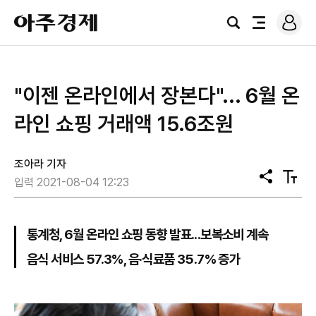
로
아
그
검
전
주
인
색
체
경
메
제
뉴
"이젠 온라인에서 장본다"... 6월 온
라인 쇼핑 거래액 15.6조원
조아라 기자
공
텍
입력 2021-08-04 12:23
유
스
트
크
기
통계청, 6월 온라인 쇼핑 동향 발표...보복소비 계속
음식 서비스 57.3%, 음·식료품 35.7% 증가