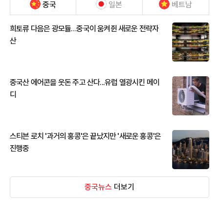
중국
일본
베트남
희토류 다음은 광모듈…중국이 움켜쥔 새로운 전략자
산
중국산 에어콘을 웃돈 주고 산다...유럽 열광시킨 메이
디
스티븐 로치 '과거의 홍콩'은 끝났지만 '새로운 홍콩'은
진행중
중국뉴스
더보기