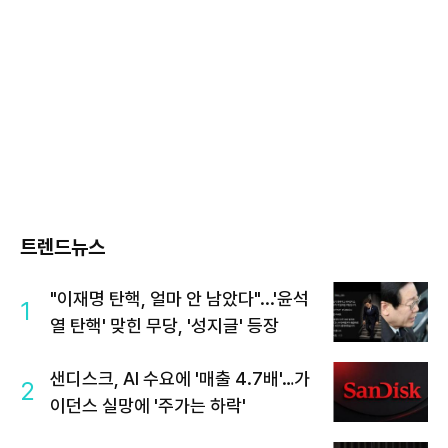
트렌드뉴스
"이재명 탄핵, 얼마 안 남았다"...'윤석
1
열 탄핵' 맞힌 무당, '성지글' 등장
샌디스크, AI 수요에 '매출 4.7배'…가
2
이던스 실망에 '주가는 하락'