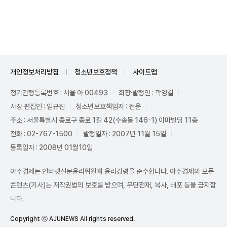
Unmute
개인정보처리방침
청소년보호정책
사이트맵
정기간행등록번호 : 서울 아 00493
회장·발행인 : 곽영길
사장·편집인 : 임규진
청소년보호책임자 : 전운
주소 : 서울특별시 종로구 종로 1길 42(수송동 146-1) 이마빌딩 11층
전화 : 02-767-1500
발행일자 : 2007년 11월 15일
등록일자 : 2008년 01월10일
아주경제는 인터넷신문윤리위원회 윤리강령을 준수합니다. 아주경제의 모든
콘텐츠(기사)는 저작권법의 보호를 받으며, 무단전재, 복사, 배포 등을 금지합
니다.
Copyright ⓒ AJUNEWS All rights reserved.