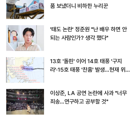
품 보냈더니 비하한 누리꾼
'태도 논란' 정준원 "난 배우 하면 안
되는 사람인가? 생각 했다"
13호 '돌핀' 이어 14호 태풍 '구지
라'·15호 태풍 '찬홈' 발생…현재 위
치와 이동경로는?
이상준, LA 공연 논란에 사과 "너무
죄송…연구하고 공부할 것"