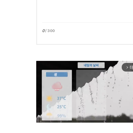
0
/ 300
더
arrow_forward_ios