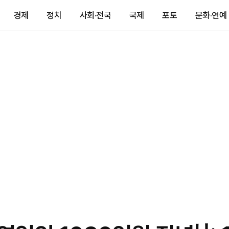
경제
정치
사회·전국
국제
포토
문화·연예