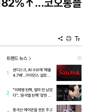
182%↑...코오롱플
공
프
텍
유
린
스
트
트
크
기
트렌드 뉴스
샌디스크, AI 수요에 '매출
1
4.7배'…가이던스 실망에
'주가는 하락'
"이재명 탄핵, 얼마 안 남았
2
다"...'윤석열 탄핵' 맞힌 무
당, '성지글' 등장
중국산 에어콘을 웃돈 주고