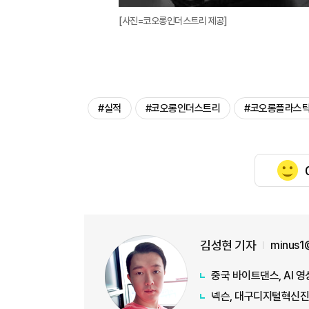
[사진=코오롱인더스트리 제공]
#실적
#코오롱인더스트리
#코오롱플라스
김성현 기자
minus1
중국 바이트댄스, AI 영
넥슨, 대구디지털혁신진