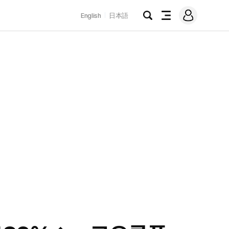
로
English
日本語
그
검
전
인
색
체
메
뉴