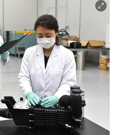
이
미
지
확
대