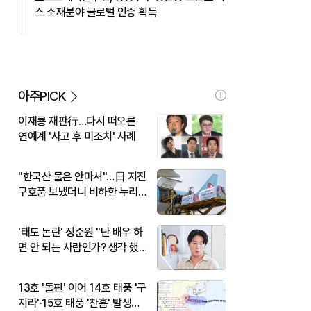
스 소재분야 글로벌 인증 획득
아주PICK
이재룡 재판行…다시 떠오른
연예계 '사고 후 미조치' 사례
"한국산 물은 안마셔"…日 지진
구호품 보냈더니 비하한 누리
꾼
'태도 논란' 정준원 "난 배우 하
면 안 되는 사람인가? 생각 했
다"
13호 '돌핀' 이어 14호 태풍 '구
지라'·15호 태풍 '찬홈' 발생…