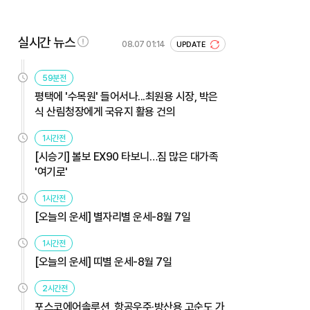
실시간 뉴스
08.07 01:14
UPDATE
59분전
평택에 '수목원' 들어서나...최원용 시장, 박은
식 산림청장에게 국유지 활용 건의
1시간전
[시승기] 볼보 EX90 타보니…짐 많은 대가족
'여기로'
1시간전
[오늘의 운세] 별자리별 운세-8월 7일
1시간전
[오늘의 운세] 띠별 운세-8월 7일
2시간전
포스코에어솔루션, 항공우주·방산용 고순도 가