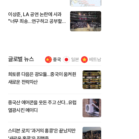
현재 위치와 이동경로는?
이상준, LA 공연 논란에 사과
"너무 죄송…연구하고 공부할
것"
글로벌 뉴스
중국
일본
베트남
희토류 다음은 광모듈…중국이 움켜쥔
새로운 전략자산
중국산 에어콘을 웃돈 주고 산다...유럽
열광시킨 메이디
스티븐 로치 '과거의 홍콩'은 끝났지만
'새로운 홍콩'은 진행중