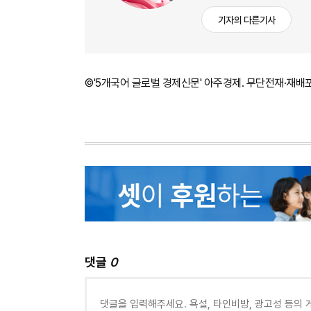
기자의 다른기사
©'5개국어 글로벌 경제신문' 아주경제. 무단전재·재배
댓글
0