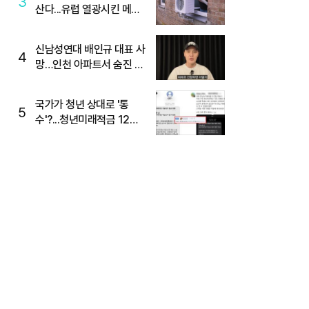
3
산다...유럽 열광시킨 메이
디
신남성연대 배인규 대표 사
4
망…인천 아파트서 숨진 채
발견
국가가 청년 상대로 '통
5
수'?...청년미래적금 12%
준다더니 "응, 오류야"