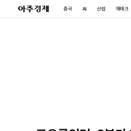
아
중국
AI
산업
재테크
주
경
제