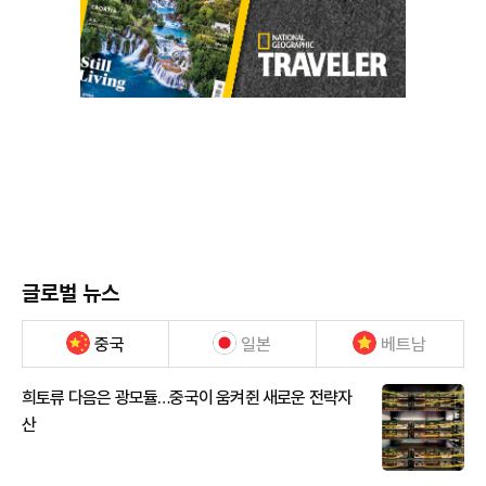
글로벌 뉴스
중국
일본
베트남
희토류 다음은 광모듈…중국이 움켜쥔 새로운 전략자
산