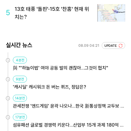
13호 태풍 '돌핀'·15호 '찬홈' 현재 위
5
치는?
실시간 뉴스
08.09 04:21
UPDATE
4분전
與 "'하늘이법' 여야 공동 발의 괜찮아…그것이 협치"
9분전
'캐시딜' 캐시워크 돈 버는 퀴즈, 정답은?
14분전
관세전쟁 '엔드게임' 윤곽 나오나…한국 新통상정책 교두보 활
용해야
17분전
섬유패션 글로벌 경쟁력 키운다…산업부 15개 과제 180억 지