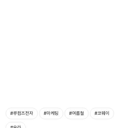
#루컴즈전자
#마케팅
#여름철
#코웨이
#유라