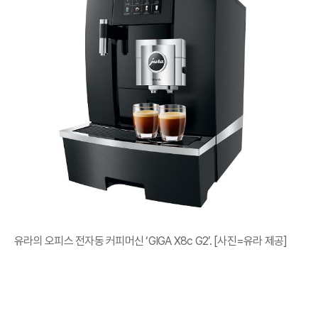
유라의 오피스 전자동 커피머신 ‘GIGA X8c G2’. [사진=유라 제공]