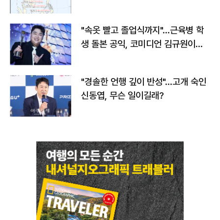
"속옷 빨고 졸업식까지"…근육병 학
생 돌본 공익, 코미디언 김규원이었
다
"경솔한 언행 깊이 반성"…고개 숙인
신동엽, 무슨 일이길래?