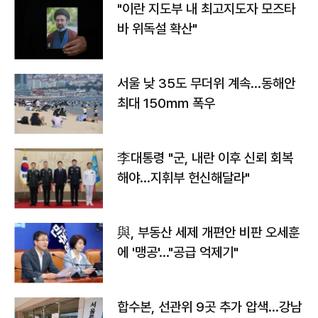
"이란 지도부 내 최고지도자 모즈타
바 위독설 확산"
서울 낮 35도 무더위 계속…동해안
최대 150㎜ 폭우
李대통령 "군, 내란 이후 신뢰 회복
해야…지휘부 헌신해달라"
與, 부동산 세제 개편안 비판 오세훈
에 '맹공'…"공급 억제기"
합수본, 선관위 9곳 추가 압색…강남