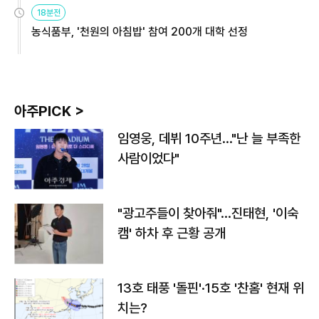
원
18분전
농식품부, '천원의 아침밥' 참여 200개 대학 선정
아주PICK >
임영웅, 데뷔 10주년…"난 늘 부족한
사람이었다"
"광고주들이 찾아줘"…진태현, '이숙
캠' 하차 후 근황 공개
13호 태풍 '돌핀'·15호 '찬홈' 현재 위
치는?