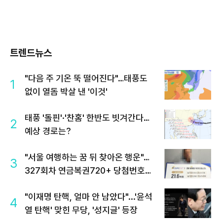
트렌드뉴스
"다음 주 기온 뚝 떨어진다"…태풍도
1
없이 열돔 박살 낸 '이것'
태풍 '돌핀'·'찬홈' 한반도 빗겨간다…
2
예상 경로는?
"서울 여행하는 꿈 뒤 찾아온 행운"…
3
327회차 연금복권720+ 당첨번호조
회 주목
"이재명 탄핵, 얼마 안 남았다"...'윤석
4
열 탄핵' 맞힌 무당, '성지글' 등장