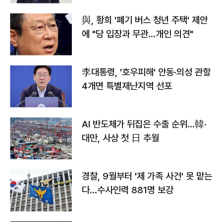
與, 황희 '폐기 버스 청년 주택' 제안
에 "당 입장과 무관…개인 의견"
李대통령, '호우피해' 안동·의성 관할
4개면 특별재난지역 선포
AI 반도체가 뒤집은 수출 순위…韓·
대만, 사상 첫 日 추월
경찰, 9월부터 '제 가족 사건' 못 맡는
다…수사인력 881명 보강