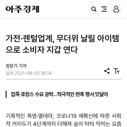
로
아
그
검
전
주
인
색
체
경
메
제
뉴
가전·렌털업계, 무더위 날릴 아이템
으로 소비자 지갑 연다
장문기 기자
공
텍
입력 2021-08-02 18:14
유
스
트
크
기
집콕·호캉스 수요 공략...적극적인 판촉 행사 잇달아
기록적인 폭염·열대야, 코로나19 재확산에 따른 사회
적 거리두기 4단계까지 더해져 숨이 턱턱 막히는 요즘