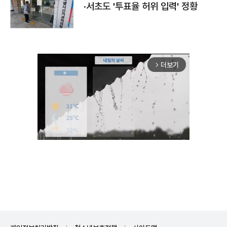
·서초도 '투표율 허위 입력' 정황
더보기
arrow_forward_ios
Mute