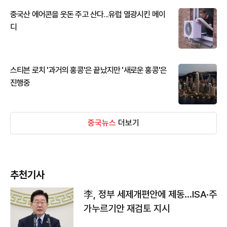
중국산 에어콘을 웃돈 주고 산다...유럽 열광시킨 메이
디
스티븐 로치 '과거의 홍콩'은 끝났지만 '새로운 홍콩'은
진행중
중국뉴스
더보기
추천기사
李, 정부 세제개편안에 제동…ISA·주
가누르기안 재검토 지시