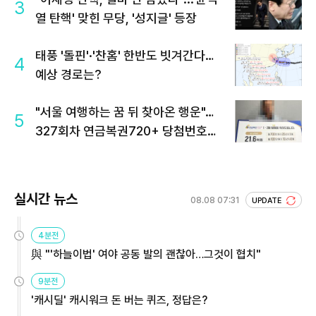
3
열 탄핵' 맞힌 무당, '성지글' 등장
태풍 '돌핀'·'찬홈' 한반도 빗겨간다…
4
예상 경로는?
"서울 여행하는 꿈 뒤 찾아온 행운"…
5
327회차 연금복권720+ 당첨번호조
회 주목
실시간 뉴스
08.08 07:31
UPDATE
4분전
與 "'하늘이법' 여야 공동 발의 괜찮아…그것이 협치"
9분전
'캐시딜' 캐시워크 돈 버는 퀴즈, 정답은?