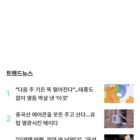
트렌드뉴스
"다음 주 기온 뚝 떨어진다"…태풍도
1
없이 열돔 박살 낸 '이것'
중국산 에어콘을 웃돈 주고 산다...유
2
럽 열광시킨 메이디
"이재명 탄핵, 얼마 안 남았다"...'윤석