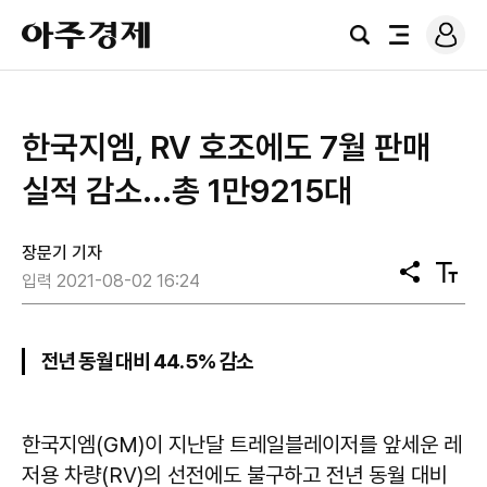
로
아
그
검
전
주
인
색
체
경
메
제
뉴
한국지엠, RV 호조에도 7월 판매
실적 감소...총 1만9215대
장문기 기자
공
텍
입력 2021-08-02 16:24
유
스
트
크
기
전년 동월 대비 44.5% 감소
한국지엠(GM)이 지난달 트레일블레이저를 앞세운 레
저용 차량(RV)의 선전에도 불구하고 전년 동월 대비