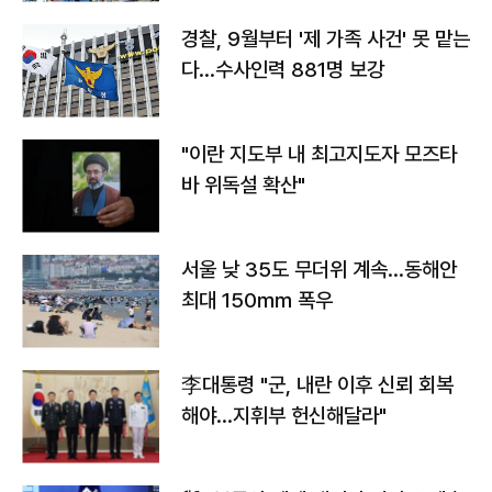
경찰, 9월부터 '제 가족 사건' 못 맡는
다…수사인력 881명 보강
"이란 지도부 내 최고지도자 모즈타
바 위독설 확산"
서울 낮 35도 무더위 계속…동해안
최대 150㎜ 폭우
李대통령 "군, 내란 이후 신뢰 회복
해야…지휘부 헌신해달라"