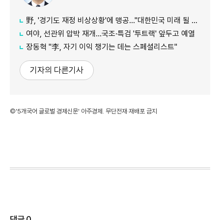
野, '경기도 재정 비상상황'에 맹공…"대한민국 미래 될 수도"
여야, 선관위 압박 재개…국조·특검 '투트랙' 앞두고 예열
장동혁 "李, 자기 이익 챙기는 데는 스페셜리스트"
기자의 다른기사
©'5개국어 글로벌 경제신문' 아주경제. 무단전재·재배포 금지
댓글
0