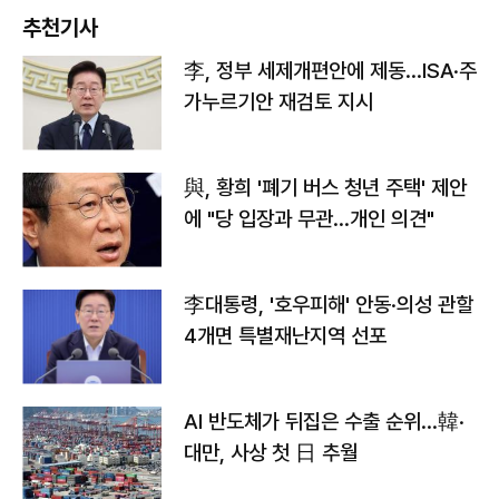
추천기사
李, 정부 세제개편안에 제동…ISA·주
가누르기안 재검토 지시
與, 황희 '폐기 버스 청년 주택' 제안
에 "당 입장과 무관…개인 의견"
李대통령, '호우피해' 안동·의성 관할
4개면 특별재난지역 선포
AI 반도체가 뒤집은 수출 순위…韓·
대만, 사상 첫 日 추월