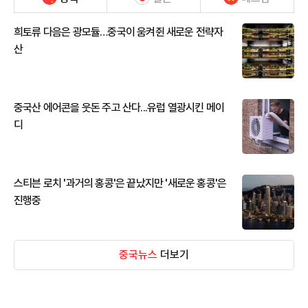
희토류 다음은 광모듈…중국이 움켜쥔 새로운 전략자
산
중국산 에어콘을 웃돈 주고 산다...유럽 열광시킨 메이
디
스티븐 로치 '과거의 홍콩'은 끝났지만 '새로운 홍콩'은
진행중
중국뉴스
더보기