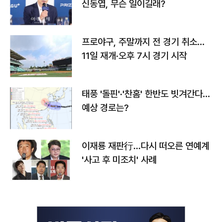
신동엽, 무슨 일이길래?
프로야구, 주말까지 전 경기 취소…
11일 재개·오후 7시 경기 시작
태풍 '돌핀'·'찬홈' 한반도 빗겨간다…
예상 경로는?
이재룡 재판行…다시 떠오른 연예계
'사고 후 미조치' 사례