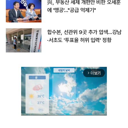
與, 부동산 세제 개편안 비판 오세훈
에 '맹공'…"공급 억제기"
합수본, 선관위 9곳 추가 압색…강남
·서초도 '투표율 허위 입력' 정황
더보기
arrow_forward_ios