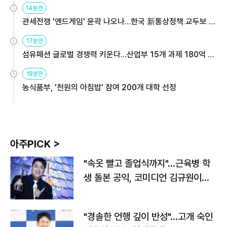
14분전
관세전쟁 '엔드게임' 윤곽 나오나…한국 新통상정책 교두보 활
용해야
17분전
섬유패션 글로벌 경쟁력 키운다…산업부 15개 과제 180억 지
원
18분전
농식품부, '천원의 아침밥' 참여 200개 대학 선정
아주PICK >
"속옷 빨고 졸업식까지"…근육병 학
생 돌본 공익, 코미디언 김규원이었
다
"경솔한 언행 깊이 반성"…고개 숙인