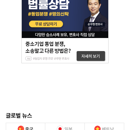
글로벌 뉴스
중국
일본
베트남