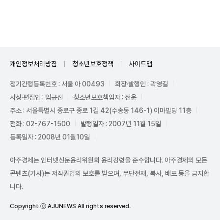
Unmute
개인정보처리방침
청소년보호정책
사이트맵
정기간행등록번호 : 서울 아 00493
회장·발행인 : 곽영길
사장·편집인 : 임규진
청소년보호책임자 : 전운
주소 : 서울특별시 종로구 종로 1길 42(수송동 146-1) 이마빌딩 11층
전화 : 02-767-1500
발행일자 : 2007년 11월 15일
등록일자 : 2008년 01월10일
아주경제는 인터넷신문윤리위원회 윤리강령을 준수합니다. 아주경제의 모든
콘텐츠(기사)는 저작권법의 보호를 받으며, 무단전재, 복사, 배포 등을 금지합
니다.
Copyright ⓒ AJUNEWS All rights reserved.