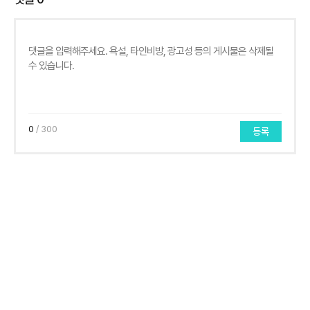
0
/ 300
등록