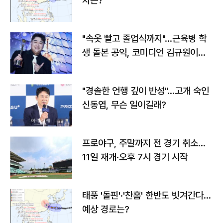
치는?
"속옷 빨고 졸업식까지"…근육병 학
생 돌본 공익, 코미디언 김규원이었
다
"경솔한 언행 깊이 반성"…고개 숙인
신동엽, 무슨 일이길래?
프로야구, 주말까지 전 경기 취소…
11일 재개·오후 7시 경기 시작
태풍 '돌핀'·'찬홈' 한반도 빗겨간다…
예상 경로는?