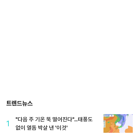
트렌드뉴스
"다음 주 기온 뚝 떨어진다"…태풍도
1
없이 열돔 박살 낸 '이것'