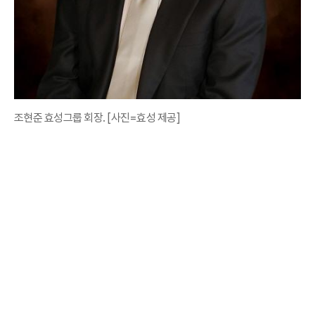
조현준 효성그룹 회장. [사진=효성 제공]