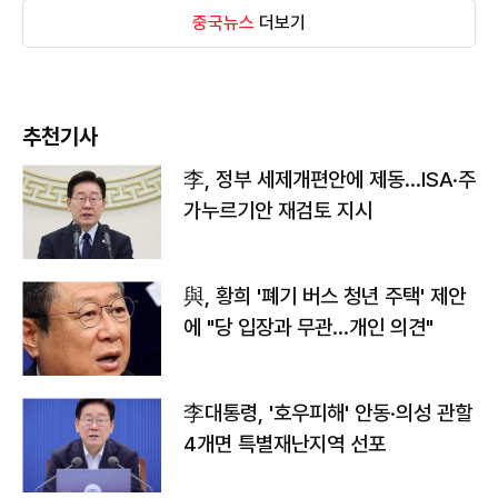
중국뉴스
더보기
추천기사
李, 정부 세제개편안에 제동…ISA·주
가누르기안 재검토 지시
與, 황희 '폐기 버스 청년 주택' 제안
에 "당 입장과 무관…개인 의견"
李대통령, '호우피해' 안동·의성 관할
4개면 특별재난지역 선포