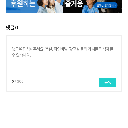
댓글
0
0
/ 300
등록