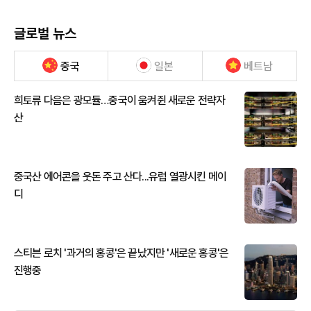
글로벌 뉴스
중국
일본
베트남
희토류 다음은 광모듈…중국이 움켜쥔 새로운 전략자
산
중국산 에어콘을 웃돈 주고 산다...유럽 열광시킨 메이
디
스티븐 로치 '과거의 홍콩'은 끝났지만 '새로운 홍콩'은
진행중