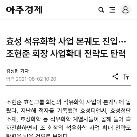
로
아
그
검
전
주
인
색
체
경
메
제
뉴
효성 석유화학 사업 본궤도 진입···
조현준 회장 사업확대 전략도 탄력
김성현 기자
공
텍
입력 2021-08-02 10:20
유
스
트
크
기
조현준 효성그룹 회장의 석유화학 사업이 본궤도에 올
랐다. 지난해 적자를 기록했던 효성티앤씨, 효성첨단
소재, 효성화학 등 석유화학 계열사들이 올해 들어 흑
자전환하면서 조 회장의 석유화학 사업 확대 전략도
탄력을 받을 것으로 보인다.