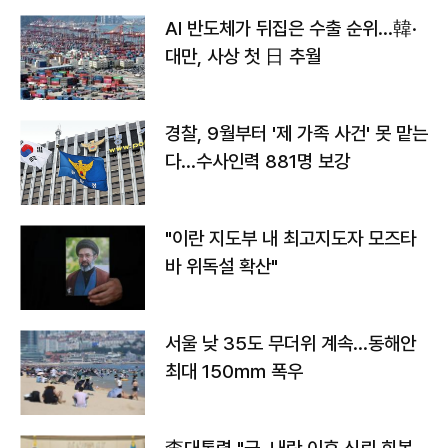
AI 반도체가 뒤집은 수출 순위…韓·
대만, 사상 첫 日 추월
경찰, 9월부터 '제 가족 사건' 못 맡는
다…수사인력 881명 보강
"이란 지도부 내 최고지도자 모즈타
바 위독설 확산"
서울 낮 35도 무더위 계속…동해안
최대 150㎜ 폭우