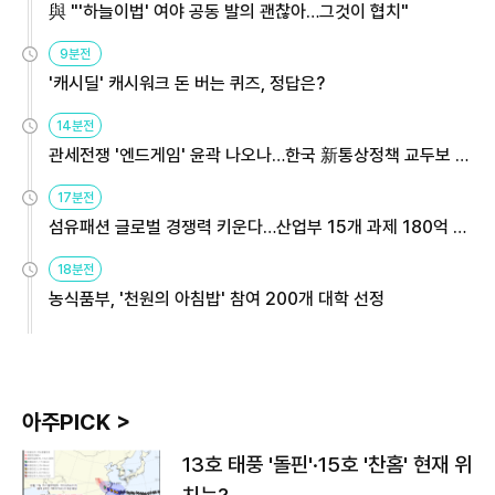
與 "'하늘이법' 여야 공동 발의 괜찮아…그것이 협치"
9분전
'캐시딜' 캐시워크 돈 버는 퀴즈, 정답은?
14분전
관세전쟁 '엔드게임' 윤곽 나오나…한국 新통상정책 교두보 활
용해야
17분전
섬유패션 글로벌 경쟁력 키운다…산업부 15개 과제 180억 지
원
18분전
농식품부, '천원의 아침밥' 참여 200개 대학 선정
아주PICK >
13호 태풍 '돌핀'·15호 '찬홈' 현재 위