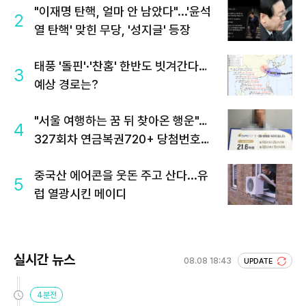
"이재명 탄핵, 얼마 안 남았다"...'윤석
2
열 탄핵' 맞힌 무당, '성지글' 등장
태풍 '돌핀'·'찬홈' 한반도 빗겨간다…
3
예상 경로는?
"서울 여행하는 꿈 뒤 찾아온 행운"…
4
327회차 연금복권720+ 당첨번호조
회 주목
중국산 에어콘을 웃돈 주고 산다...유
5
럽 열광시킨 메이디
실시간 뉴스
08.08 18:43
UPDATE
4분전