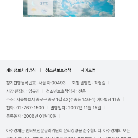
Unmute
개인정보처리방침
청소년보호정책
사이트맵
정기간행등록번호 : 서울 아 00493
회장·발행인 : 곽영길
사장·편집인 : 임규진
청소년보호책임자 : 전운
주소 : 서울특별시 종로구 종로 1길 42(수송동 146-1) 이마빌딩 11층
전화 : 02-767-1500
발행일자 : 2007년 11월 15일
등록일자 : 2008년 01월10일
아주경제는 인터넷신문윤리위원회 윤리강령을 준수합니다. 아주경제의 모든