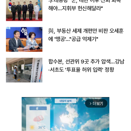
李대통령 "군, 내란 이후 신뢰 회복
해야…지휘부 헌신해달라"
與, 부동산 세제 개편안 비판 오세훈
에 '맹공'…"공급 억제기"
합수본, 선관위 9곳 추가 압색…강남
·서초도 '투표율 허위 입력' 정황
더보기
arrow_forward_ios