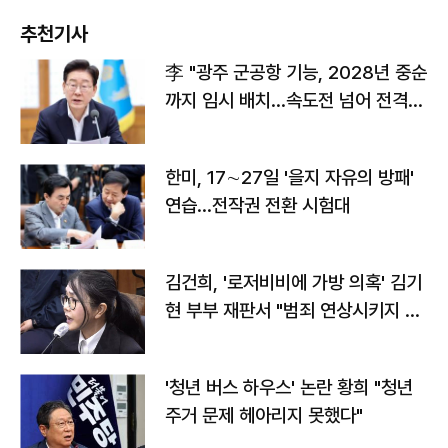
추천기사
李 "광주 군공항 기능, 2028년 중순
까지 임시 배치…속도전 넘어 전격
전"
한미, 17∼27일 '을지 자유의 방패'
연습…전작권 전환 시험대
김건희, '로저비비에 가방 의혹' 김기
현 부부 재판서 "범죄 연상시키지 말
라"
'청년 버스 하우스' 논란 황희 "청년
주거 문제 헤아리지 못했다"