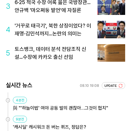
6·25 적국 수장 어록 읊은 국방장관…
3
안규백 '마오쩌둥 발언'에 자질론
'거꾸로 태극기', 북한 상징이었다? 이
4
재명·김민석까지…논란의 의미는
토스뱅크, 데이터 분석 전담조직 신
5
설…수장에 카카오 출신 선임
실시간 뉴스
08.10 19:08
UPDATE
4분전
與 "'하늘이법' 여야 공동 발의 괜찮아…그것이 협치"
9분전
'캐시딜' 캐시워크 돈 버는 퀴즈, 정답은?