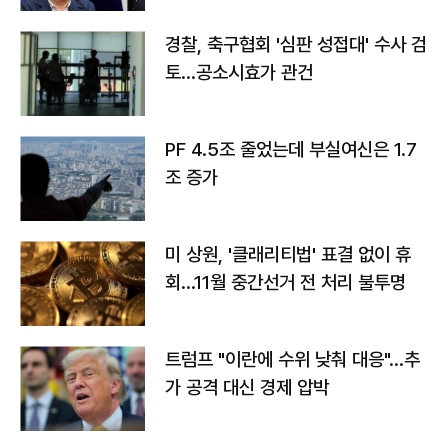
경찰, 축구협회 '심판 성접대' 수사 검
토…공소시효가 관건
PF 4.5조 줄었는데 부실여신은 1.7
조 증가
미 상원, '클래리티법' 표결 없이 휴
회…11월 중간선거 전 처리 불투명
트럼프 "이란에 수위 낮춰 대응"…추
가 공격 대신 경제 압박