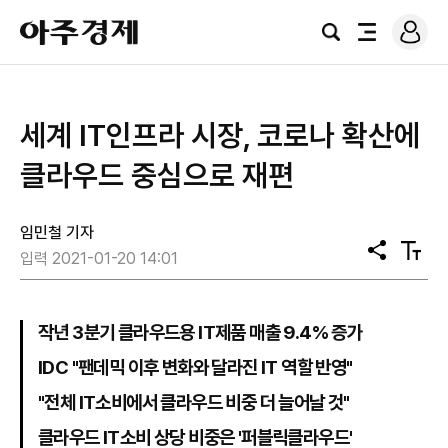
로
아
그
검
전
주
인
색
체
경
메
제
뉴
세계 IT인프라 시장, 코로나 확산에
클라우드 중심으로 재편
임민철 기자
공
텍
입력 2021-01-20 14:01
유
스
트
크
기
작년 3분기 클라우드용 IT제품 매출 9.4% 증가
IDC "팬데믹 이후 변화와 달라진 IT 역할 반영"
"전체 IT소비에서 클라우드 비중 더 늘어날 것"
클라우드 IT소비 상당 비중은 '퍼블릭클라우드'