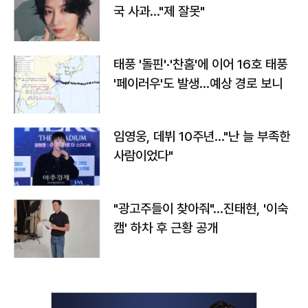
국 사과…"제 잘못"
태풍 '돌핀'·'찬홈'에 이어 16호 태풍
'페이러우'도 발생…예상 경로 보니
임영웅, 데뷔 10주년…"난 늘 부족한
사람이었다"
"광고주들이 찾아줘"…진태현, '이숙
캠' 하차 후 근황 공개