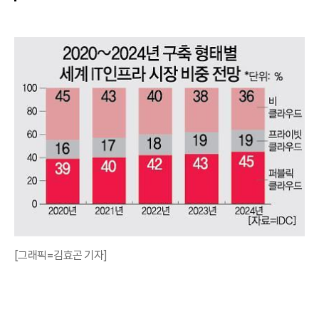
[그래픽=김효곤 기자]