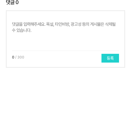
댓글
0
0
/ 300
등록