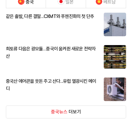
중국
일본
베트남
같은 출발, 다른 결말...CXMT와 푸젠진화의 첫 단추
희토류 다음은 광모듈…중국이 움켜쥔 새로운 전략자
산
중국산 에어콘을 웃돈 주고 산다...유럽 열광시킨 메이
디
중국뉴스
더보기