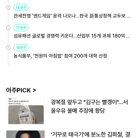
14분전
관세전쟁 '엔드게임' 윤곽 나오나…한국 新통상정책 교두보 활
용해야
17분전
섬유패션 글로벌 경쟁력 키운다…산업부 15개 과제 180억 지
원
18분전
농식품부, '천원의 아침밥' 참여 200개 대학 선정
아주PICK >
광복절 앞두고 "김구는 빨갱이"…서
울우유 불매 주장에 황당
'거꾸로 태극기'에 분노한 김희철, 결