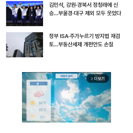
김민석, 강원·경북서 정청래에 신
승…부울경·대구 제외 모두 웃었다
정부 ISA·주가누르기 방지법 재검
토…부동산세제 개편안도 손질
더보기
arrow_forward_ios