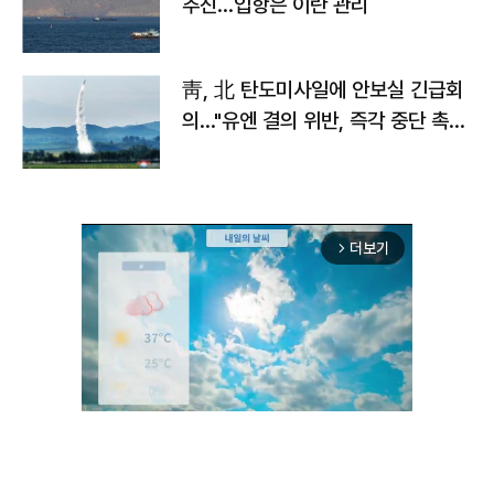
추진…입항은 이란 관리
靑, 北 탄도미사일에 안보실 긴급회
의…"유엔 결의 위반, 즉각 중단 촉
구"
더보기
arrow_forward_ios
Unmute