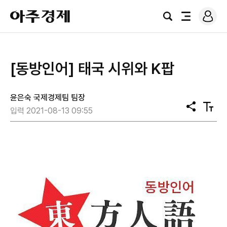
로
아
그
검
전
주
인
색
체
경
메
제
뉴
[동방인어] 태국 시위와 K팝
윤은숙 국제경제팀 팀장
공
텍
입력 2021-08-13 09:55
유
스
트
크
기