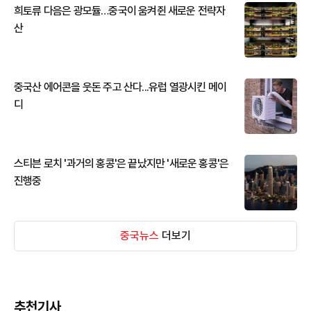
희토류 다음은 광모듈…중국이 움켜쥔 새로운 전략자
산
중국산 에어콘을 웃돈 주고 산다...유럽 열광시킨 메이
디
스티븐 로치 '과거의 홍콩'은 끝났지만 '새로운 홍콩'은
진행중
중국뉴스
더보기
추천기사