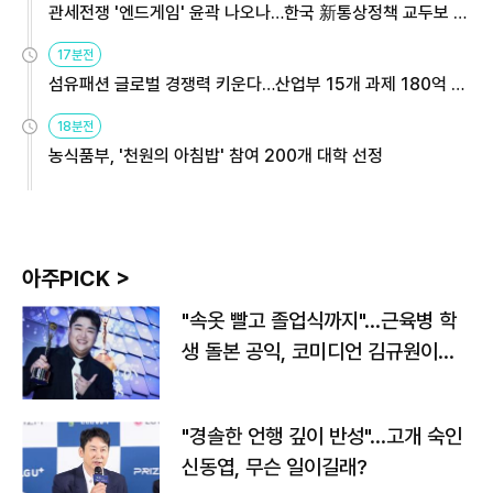
관세전쟁 '엔드게임' 윤곽 나오나…한국 新통상정책 교두보 활
용해야
17분전
섬유패션 글로벌 경쟁력 키운다…산업부 15개 과제 180억 지
원
18분전
농식품부, '천원의 아침밥' 참여 200개 대학 선정
아주PICK >
"속옷 빨고 졸업식까지"…근육병 학
생 돌본 공익, 코미디언 김규원이었
다
"경솔한 언행 깊이 반성"…고개 숙인
신동엽, 무슨 일이길래?