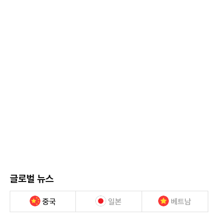
글로벌 뉴스
중국
일본
베트남