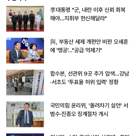
李대통령 "군, 내란 이후 신뢰 회복
해야…지휘부 헌신해달라"
與, 부동산 세제 개편안 비판 오세훈
에 '맹공'…"공급 억제기"
합수본, 선관위 9곳 추가 압색…강남
·서초도 '투표율 허위 입력' 정황
국민의힘 윤리위, '돌려차기 실언' 서
범수·진종오 징계절차 개시