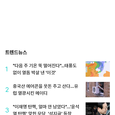
트렌드뉴스
"다음 주 기온 뚝 떨어진다"…태풍도
1
없이 열돔 박살 낸 '이것'
중국산 에어콘을 웃돈 주고 산다...유
2
럽 열광시킨 메이디
"이재명 탄핵, 얼마 안 남았다"...'윤석
3
열 탄핵' 맞힌 무당, '성지글' 등장