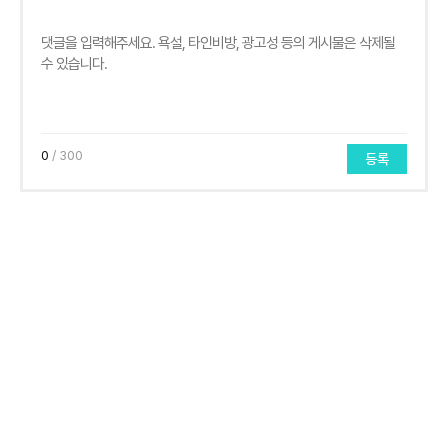
0
/ 300
등록