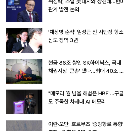
위성락, 스틸 美대사와 상견례…한미
관계 발전 논의
'채상병 순직' 임성근 전 사단장 항소
심도 징역 3년
현금 88조 쌓인 SK하이닉스, 국내
채권시장 '큰손' 됐다…최대 40조 투
자
"메모리 월 넘을 해법은 HBF"…구글
도 주목한 차세대 AI 메모리
이란·오만, 호르무즈 '중앙항로 통항'