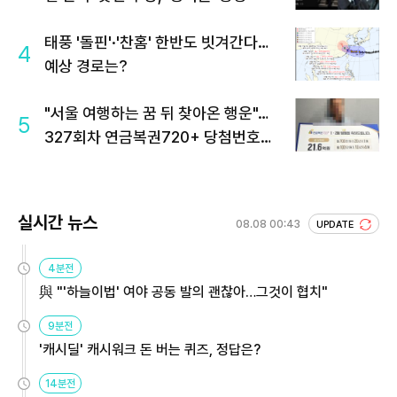
태풍 '돌핀'·'찬홈' 한반도 빗겨간다…
4
예상 경로는?
"서울 여행하는 꿈 뒤 찾아온 행운"…
5
327회차 연금복권720+ 당첨번호조
회 주목
실시간 뉴스
08.08 00:43
UPDATE
4분전
與 "'하늘이법' 여야 공동 발의 괜찮아…그것이 협치"
9분전
'캐시딜' 캐시워크 돈 버는 퀴즈, 정답은?
14분전