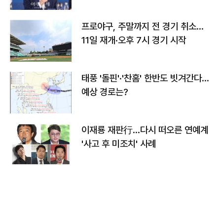
프로야구, 주말까지 전 경기 취소…
11일 재개·오후 7시 경기 시작
태풍 '돌핀'·'찬홈' 한반도 빗겨간다…
예상 경로는?
이재룡 재판行…다시 떠오른 연예계
'사고 후 미조치' 사례