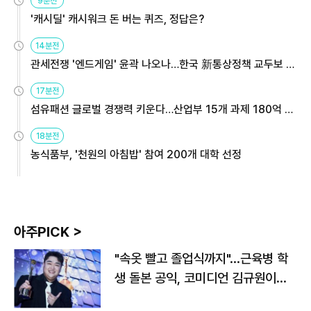
9분전
'캐시딜' 캐시워크 돈 버는 퀴즈, 정답은?
14분전
관세전쟁 '엔드게임' 윤곽 나오나…한국 新통상정책 교두보 활
용해야
17분전
섬유패션 글로벌 경쟁력 키운다…산업부 15개 과제 180억 지
원
18분전
농식품부, '천원의 아침밥' 참여 200개 대학 선정
아주PICK >
"속옷 빨고 졸업식까지"…근육병 학
생 돌본 공익, 코미디언 김규원이었
다