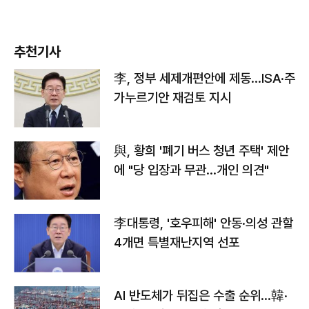
추천기사
李, 정부 세제개편안에 제동…ISA·주
가누르기안 재검토 지시
與, 황희 '폐기 버스 청년 주택' 제안
에 "당 입장과 무관…개인 의견"
李대통령, '호우피해' 안동·의성 관할
4개면 특별재난지역 선포
AI 반도체가 뒤집은 수출 순위…韓·