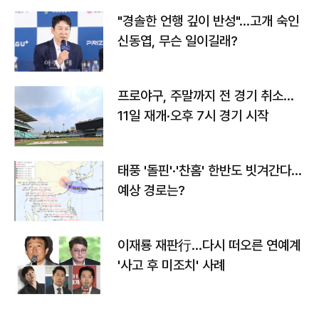
"경솔한 언행 깊이 반성"…고개 숙인
신동엽, 무슨 일이길래?
프로야구, 주말까지 전 경기 취소…
11일 재개·오후 7시 경기 시작
태풍 '돌핀'·'찬홈' 한반도 빗겨간다…
예상 경로는?
이재룡 재판行…다시 떠오른 연예계
'사고 후 미조치' 사례