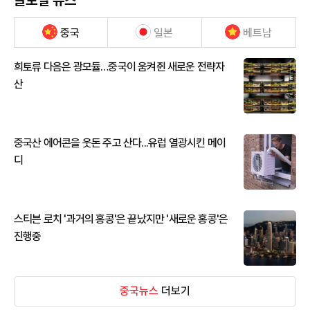
중국
일본
베트남
희토류 다음은 광모듈…중국이 움켜쥔 새로운 전략자
산
중국산 에어콘을 웃돈 주고 산다...유럽 열광시킨 메이
디
스티븐 로치 '과거의 홍콩'은 끝났지만 '새로운 홍콩'은
진행중
중국뉴스
더보기