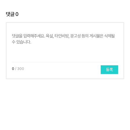
댓글
0
0
/ 300
등록