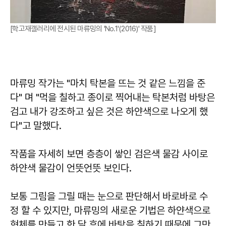
[학고재갤러리에 전시된 마류밍의 'No.1'(2016)' 작품]
마류밍 작가는 "마치 탁본을 뜨는 것 같은 느낌을 준
다" 며 "먹을 칠하고 종이로 찍어내는 탁본처럼 바탕은
검고 내가 강조하고 싶은 것은 하얀색으로 나오게 했
다"고 말했다.
작품을 자세히 보면 층층이 쌓인 검은색 물감 사이로
하얀색 물감이 언뜻언뜻 보인다.
보통 그림을 그릴 때는 눈으로 판단해서 바로바로 수
정 할 수 있지만, 마류밍의 새로운 기법은 하얀색으로
형체를 만들고 한 달 후에 바탕을 칠하기 때문에 그만