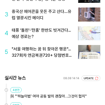
중국산 에어콘을 웃돈 주고 산다...유
3
럽 열광시킨 메이디
태풍 '돌핀'·'찬홈' 한반도 빗겨간다…
4
예상 경로는?
"서울 여행하는 꿈 뒤 찾아온 행운"…
5
327회차 연금복권720+ 당첨번호조
회 주목
실시간 뉴스
08.08 14:14
UPDATE
4분전
與 "'하늘이법' 여야 공동 발의 괜찮아…그것이 협치"