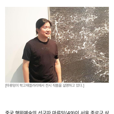
[마류밍이 학고재갤러리에서 전시 작품을 설명하고 있다.]
중국 행위예술의 선구자 마류밍(49)이 서울 종로구 삼