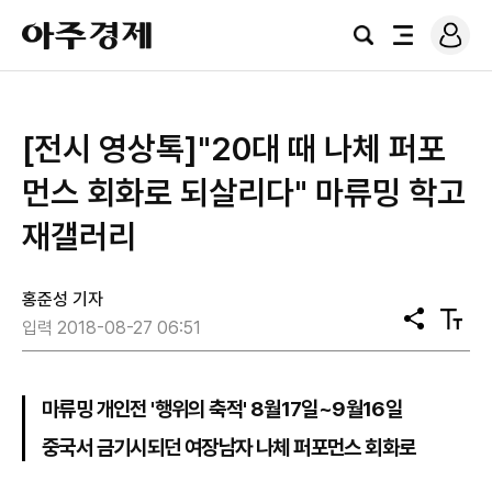
로
아
그
검
전
주
인
색
체
경
메
제
뉴
[전시 영상톡]"20대 때 나체 퍼포
먼스 회화로 되살리다" 마류밍 학고
재갤러리
홍준성 기자
공
텍
입력 2018-08-27 06:51
유
스
트
크
기
마류밍 개인전 '행위의 축적' 8월17일~9월16일
중국서 금기시되던 여장남자 나체 퍼포먼스 회화로