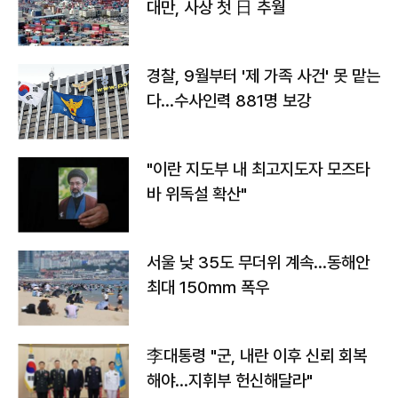
대만, 사상 첫 日 추월
경찰, 9월부터 '제 가족 사건' 못 맡는
다…수사인력 881명 보강
"이란 지도부 내 최고지도자 모즈타
바 위독설 확산"
서울 낮 35도 무더위 계속…동해안
최대 150㎜ 폭우
李대통령 "군, 내란 이후 신뢰 회복
해야…지휘부 헌신해달라"