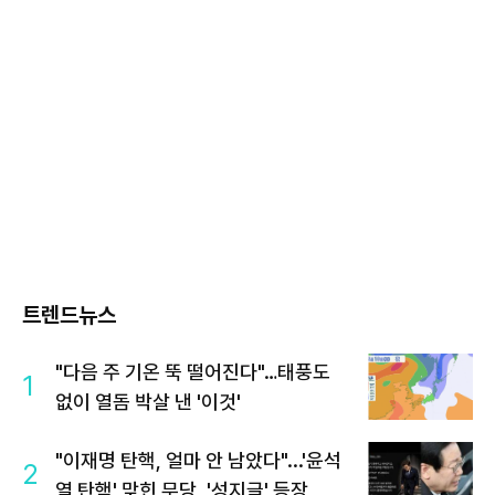
트렌드뉴스
"다음 주 기온 뚝 떨어진다"…태풍도
1
없이 열돔 박살 낸 '이것'
"이재명 탄핵, 얼마 안 남았다"...'윤석
2
열 탄핵' 맞힌 무당, '성지글' 등장