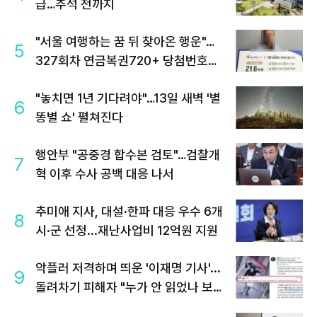
급…추석 전까지
"서울 여행하는 꿈 뒤 찾아온 행운"…
5
327회차 연금복권720+ 당첨번호조
회 주목
"놓치면 1년 기다려야"…13일 새벽 '별
6
똥별 쇼' 펼쳐진다
행안부 "공중경 합수본 검토"…검찰개
7
혁 이후 수사 공백 대응 나서
추미애 지사, 대설·한파 대응 우수 6개
8
시·군 선정...재난사업비 12억원 지원
악플러 저격하며 띄운 '이재명 기사'...
9
돌려차기 피해자 "누가 안 읽었나 보
라"