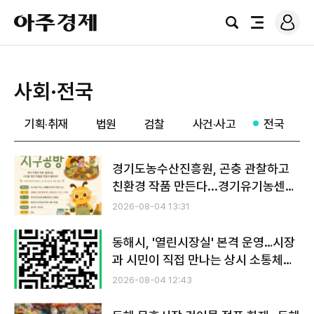
로
아
그
검
전
주
인
색
체
경
메
제
뉴
사회·전국
기획·취재
법원
검찰
사건·사고
전국
경기도농수산진흥원, 곤충 관찰하고
친환경 작품 만든다...경기유기농센터
방학 프로그램
2026-08-04 13:31
동해시, '열린시장실' 본격 운영…시장
과 시민이 직접 만나는 상시 소통체계
구축
2026-08-04 12:43