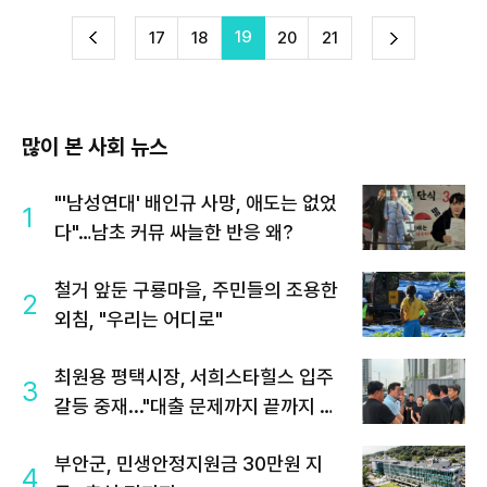
19
다
17
18
20
21
이
음
많이 본 사회 뉴스
"'남성연대' 배인규 사망, 애도는 없었
1
다"…남초 커뮤 싸늘한 반응 왜?
철거 앞둔 구룡마을, 주민들의 조용한
2
외침, "우리는 어디로"
최원용 평택시장, 서희스타힐스 입주
3
갈등 중재..."대출 문제까지 끝까지 살
필 것"
부안군, 민생안정지원금 30만원 지
4