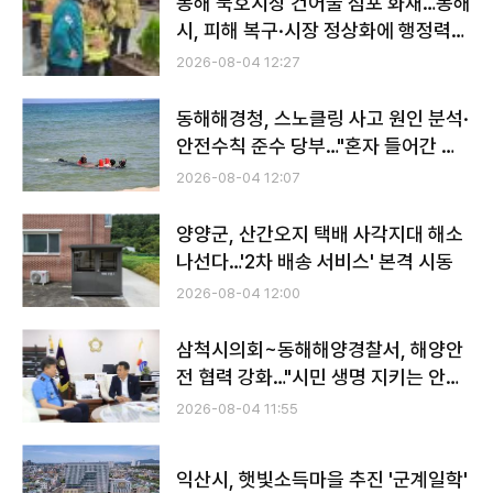
동해 묵호시장 건어물 점포 화재…동해
시, 피해 복구·시장 정상화에 행정력
집중
2026-08-04 12:27
동해해경청, 스노클링 사고 원인 분석·
안전수칙 준수 당부…"혼자 들어간 바
다가 가장 위험했다"
2026-08-04 12:07
양양군, 산간오지 택배 사각지대 해소
나선다…'2차 배송 서비스' 본격 시동
2026-08-04 12:00
삼척시의회~동해해양경찰서, 해양안
전 협력 강화…"시민 생명 지키는 안전
망 구축에 힘 모은다"
2026-08-04 11:55
익산시, 햇빛소득마을 추진 '군계일학'