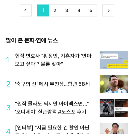
1
다
2
3
4
5
이
음
많이 본 문화·연예 뉴스
현직 변호사 "황정민, 기혼자가 '안아
1
보고 싶다'? 불륜 맞아"
2
'축구의 신' 메시 부친상…향년 68세
"원작 몰라도 되지만 아이맥스면..."
3
'오디세이' 실관람객 #노스포 후기
[인터뷰] "지금 필요한 건 할인 아닌
4