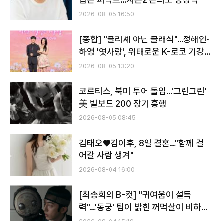
2026-08-05 16:50
[종합] "클리셰 아닌 클래식"…정해인·
하영 '엿사랑', 위태로운 K-로코 기강
잡을까
2026-08-05 13:20
코르티스, 북미 투어 돌입…'그린그린'
美 빌보드 200 장기 흥행
2026-08-05 08:45
김태오♥김이후, 8일 결혼…"함께 걸
어갈 사람 생겨"
2026-08-04 16:00
[최송희의 B-컷] "귀여움이 설득
력"…'동궁' 팀이 밝힌 꺼먹살이 비하인
드