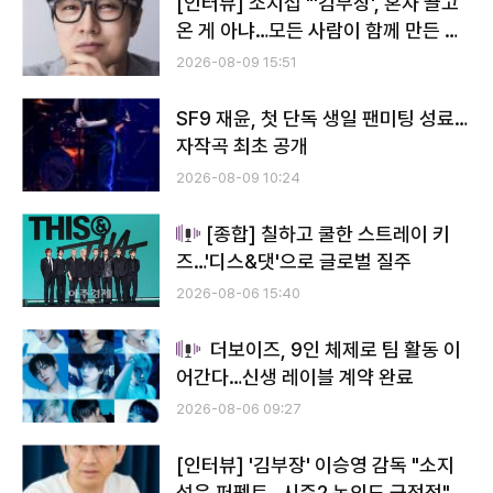
[인터뷰] 소지섭 "'김부장', 혼자 끌고
온 게 아냐…모든 사람이 함께 만든 작
품"
2026-08-09 15:51
SF9 재윤, 첫 단독 생일 팬미팅 성료…
자작곡 최초 공개
2026-08-09 10:24
[종합] 칠하고 쿨한 스트레이 키
즈…'디스&댓'으로 글로벌 질주
2026-08-06 15:40
더보이즈, 9인 체제로 팀 활동 이
어간다…신생 레이블 계약 완료
2026-08-06 09:27
[인터뷰] '김부장' 이승영 감독 "소지
섭은 퍼펙트…시즌2 논의도 긍정적"