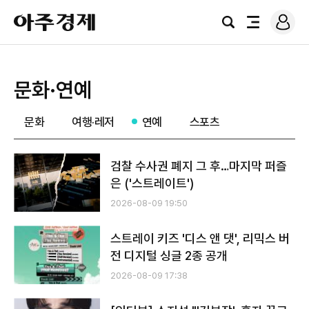
로
아
그
검
전
주
인
색
체
경
메
제
뉴
문화·연예
문화
여행·레저
연예
스포츠
검찰 수사권 폐지 그 후…마지막 퍼즐
은 ('스트레이트')
2026-08-09 19:50
스트레이 키즈 '디스 앤 댓', 리믹스 버
전 디지털 싱글 2종 공개
2026-08-09 17:38