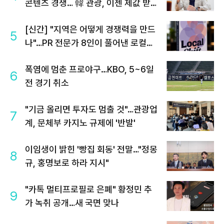
콘텐츠 경쟁… 韓 관광, 이젠 제값 받아
야"
[신간] "지역은 어떻게 경쟁력을 만드
5
나"…PR 전문가 8인이 풀어낸 로컬의
미래
폭염에 멈춘 프로야구…KBO, 5~6일
6
전 경기 취소
"기금 올리면 투자도 멈출 것"…관광업
7
계, 문체부 카지노 규제에 '반발'
이임생이 밝힌 '빵집 회동' 전말…"정몽
8
규, 홍명보로 하라 지시"
"카톡 멀티프로필로 은폐" 황정민 추
9
가 녹취 공개…새 국면 맞나