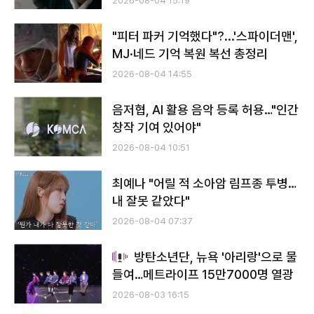
2026-08-04 15:19
"피터 파커 기억했다"?...'스파이더맨',
MJ·네드 기억 복원 복선 총정리
2026-08-04 14:55
음저협, AI 활용 음악 등록 허용…"인간
창작 기여 있어야"
2026-08-04 10:51
최예나 "어릴 적 소아암 림프종 투병…
내 잘못 같았다"
2026-08-04 07:37
방탄소년단, 뉴욕 '아리랑'으로 물
들여…메트라이프 15만7000명 열광
2026-08-03 16:15
전