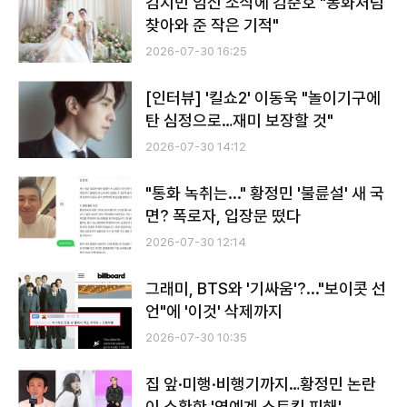
김지민 임신 소식에 김준호 "동화처럼
찾아와 준 작은 기적"
2026-07-30 16:25
[인터뷰] '킬쇼2' 이동욱 "놀이기구에
탄 심정으로…재미 보장할 것"
2026-07-30 14:12
"통화 녹취는..." 황정민 '불륜설' 새 국
면? 폭로자, 입장문 떴다
2026-07-30 12:14
그래미, BTS와 '기싸움'?..."보이콧 선
언"에 '이것' 삭제까지
2026-07-30 10:35
집 앞·미행·비행기까지…황정민 논란
이 소환한 '연예계 스토킹 피해'