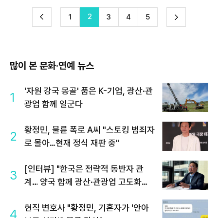
2
다
1
3
4
5
이
음
많이 본 문화·연예 뉴스
'자원 강국 몽골' 품은 K-기업, 광산·관
1
광업 함께 일군다
황정민, 불륜 폭로 A씨 "스토킹 범죄자
2
로 몰아…현재 정식 재판 중"
[인터뷰] "한국은 전략적 동반자 관
3
계… 양국 함께 광산·관광업 고도화해
야"
현직 변호사 "황정민, 기혼자가 '안아
4