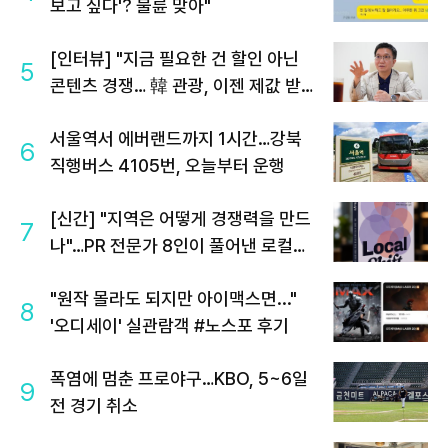
보고 싶다'? 불륜 맞아"
[인터뷰] "지금 필요한 건 할인 아닌
5
콘텐츠 경쟁… 韓 관광, 이젠 제값 받아
야"
서울역서 에버랜드까지 1시간…강북
6
직행버스 4105번, 오늘부터 운행
[신간] "지역은 어떻게 경쟁력을 만드
7
나"…PR 전문가 8인이 풀어낸 로컬의
미래
"원작 몰라도 되지만 아이맥스면..."
8
'오디세이' 실관람객 #노스포 후기
폭염에 멈춘 프로야구…KBO, 5~6일
9
전 경기 취소