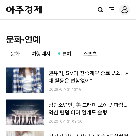
로
아
그
검
전
주
인
색
체
경
메
제
뉴
문화·연예
문화
여행·레저
연예
스포츠
권유리, SM과 전속계약 종료…"소녀시
대 활동은 변함없이"
2026-07-31 13:15
방탄소년단, 美 그래미 보이콧 파장…
외신·팬덤 이어 업계도 술렁
2026-07-31 09:50