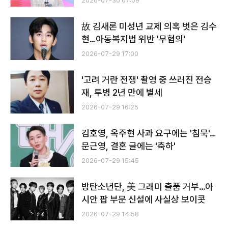
2026-07-30 07:09
故 김새론 미성년 교제 의혹 벗은 김수
현…아동복지법 위반 '무혐의'
2026-07-29 17:00
'고려 거란 전쟁' 촬영 중 쓰러진 전승
재, 투병 2년 만에 별세
2026-07-29 16:25
김호영, 옥주현 사과 요구에는 '침묵'…
문근영, 결혼 글에는 '축하'
2026-07-29 15:45
방탄소년단, 美 그래미 출품 거부…아
시안 팝 부문 신설에 사실상 보이콧
2026-07-29 14:58
전