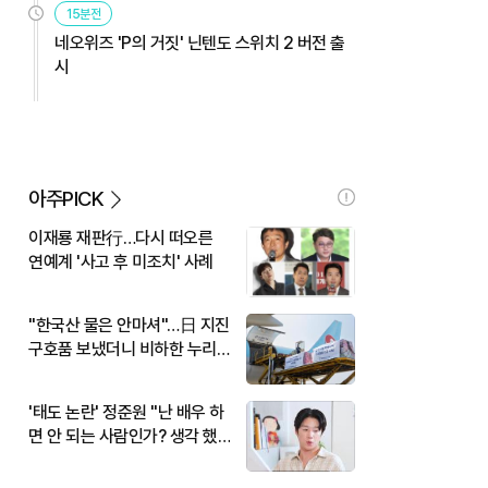
15분전
네오위즈 'P의 거짓' 닌텐도 스위치 2 버전 출
시
아주PICK
이재룡 재판行…다시 떠오른
연예계 '사고 후 미조치' 사례
"한국산 물은 안마셔"…日 지진
구호품 보냈더니 비하한 누리
꾼
'태도 논란' 정준원 "난 배우 하
면 안 되는 사람인가? 생각 했
다"