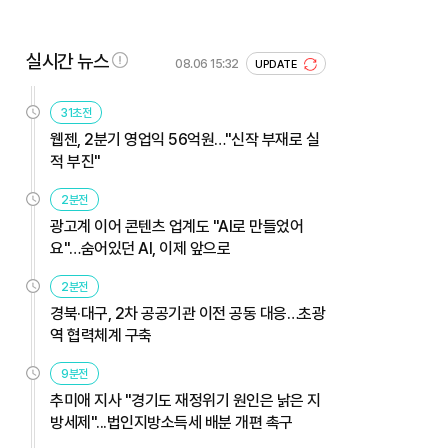
실시간 뉴스
08.06 15:32
UPDATE
31초전
웹젠, 2분기 영업익 56억원…"신작 부재로 실
적 부진"
2분전
광고계 이어 콘텐츠 업계도 "AI로 만들었어
요"…숨어있던 AI, 이제 앞으로
2분전
경북·대구, 2차 공공기관 이전 공동 대응…초광
역 협력체계 구축
9분전
추미애 지사 "경기도 재정위기 원인은 낡은 지
방세제"...법인지방소득세 배분 개편 촉구