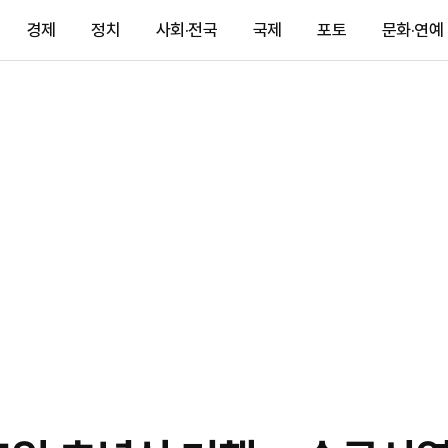
경제
정치
사회·전국
국제
포토
문화·연예