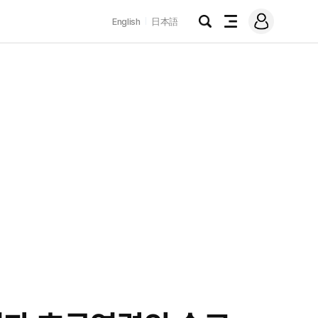
로
English
日本語
그
검
전
인
색
체
메
뉴