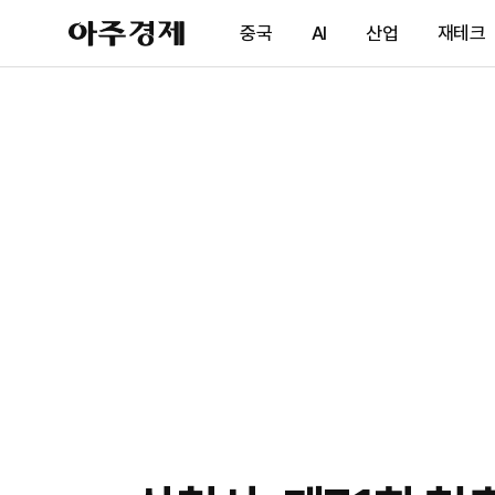
아
중국
AI
산업
재테크
주
경
제