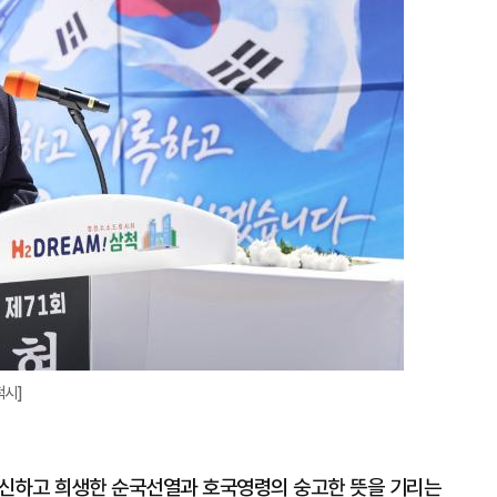
대
척시]
헌신하고 희생한 순국선열과 호국영령의 숭고한 뜻을 기리는