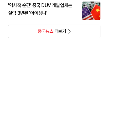
'역사적 순간' 중국 DUV 개발업체는
설립 3년된 '아이성나'
중국뉴스
더보기