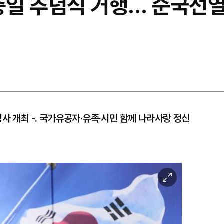
현충일 추념식 거행… 순국선
사 개최 -. 국가유공자·유족·시민 함께 나라사랑 정신
이
미
지
확