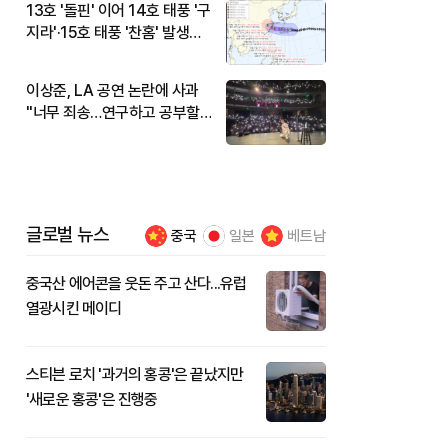
13호 '돌핀' 이어 14호 태풍 '구
지라'·15호 태풍 '찬홈' 발생…
현재 위치와 이동경로는?
이상준, LA 공연 논란에 사과
"너무 죄송…연구하고 공부할
것"
글로벌 뉴스
중국
일본
베트남
중국산 에어콘을 웃돈 주고 산다...유럽
열광시킨 메이디
스티븐 로치 '과거의 홍콩'은 끝났지만
'새로운 홍콩'은 진행중