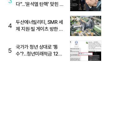
3
다"...'윤석열 탄핵' 맞힌 무
당, '성지글' 등장
두산에너빌리티, SMR 세
4
제 지원·빌 게이츠 방한 기
대에 5%대 강세
국가가 청년 상대로 '통
5
수'?...청년미래적금 12%
준다더니 "응, 오류야"