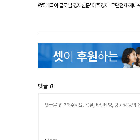
©'5개국어 글로벌 경제신문' 아주경제. 무단전재·재배
댓글
0