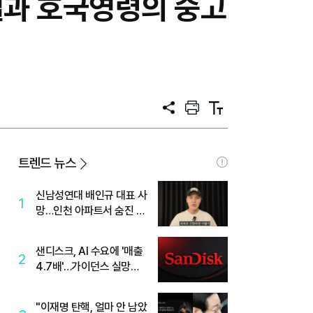
열과 호국영령의 숭고
공
프
텍
유
린
스
트
트
크
기
트렌드 뉴스
신남성연대 배인규 대표 사
1
망…인천 아파트서 숨진 채
발견
샌디스크, AI 수요에 '매출
2
4.7배'…가이던스 실망에
'주가는 하락'
"이재명 탄핵, 얼마 안 남았