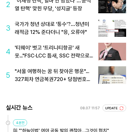
"이재명 탄핵, 얼마 안 남았다"...'윤석
2
열 탄핵' 맞힌 무당, '성지글' 등장
국가가 청년 상대로 '통수'?...청년미
3
래적금 12% 준다더니 "응, 오류야"
'티웨이' 벗고 '트리니티항공' 새
4
옷…"FSC·LCC 틈새, SSC 전략으로
공략"
"서울 여행하는 꿈 뒤 찾아온 행운"…
5
327회차 연금복권720+ 당첨번호조
회 주목
실시간 뉴스
08.07 11:57
UPDATE
4분전
與 "'하늘이법' 여야 공동 발의 괜찮아…그것이 협치"