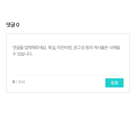
댓글
0
0
/ 300
등록