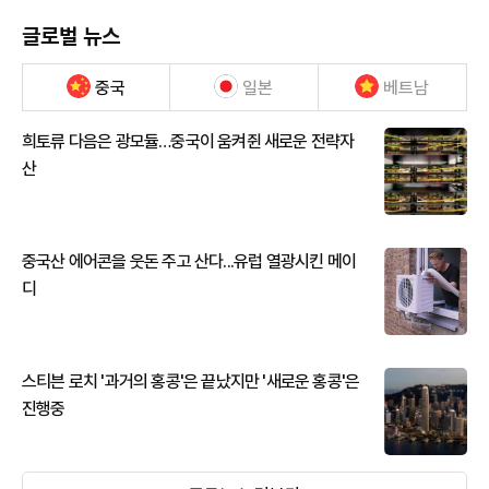
글로벌 뉴스
중국
일본
베트남
희토류 다음은 광모듈…중국이 움켜쥔 새로운 전략자
산
중국산 에어콘을 웃돈 주고 산다...유럽 열광시킨 메이
디
스티븐 로치 '과거의 홍콩'은 끝났지만 '새로운 홍콩'은
진행중