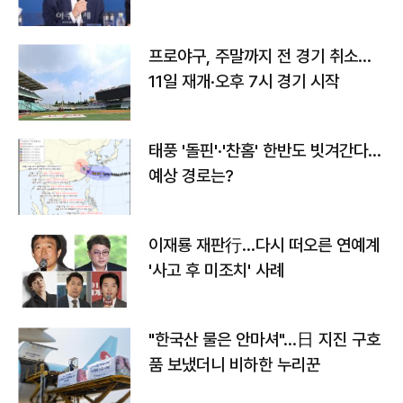
프로야구, 주말까지 전 경기 취소…
11일 재개·오후 7시 경기 시작
태풍 '돌핀'·'찬홈' 한반도 빗겨간다…
예상 경로는?
이재룡 재판行…다시 떠오른 연예계
'사고 후 미조치' 사례
"한국산 물은 안마셔"…日 지진 구호
품 보냈더니 비하한 누리꾼