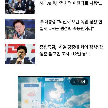
해" vs 與 "정치적 어젠다로 사용"
맞불
李대통령 "외신서 보던 폭염 상황 현
실로…모든 행정력 총동원하라"
종합특검, '계엄 당정대 회의 참석' 한
동훈 참고인 조사...12일 통보
더보기
arrow_forward_ios