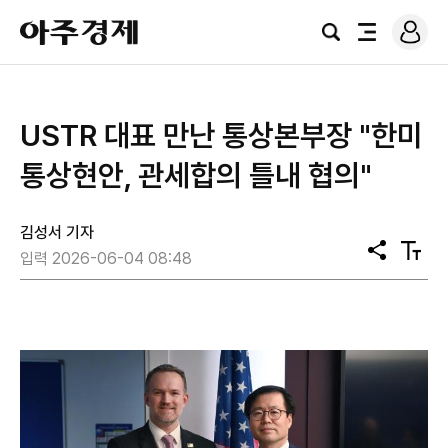
로
아
그
검
전
주
인
색
체
경
메
제
뉴
USTR 대표 만난 통상본부장 "한미
통상현안, 관세합의 틀내 협의"
김성서 기자
공
텍
입력 2026-06-04 08:48
유
스
트
크
기