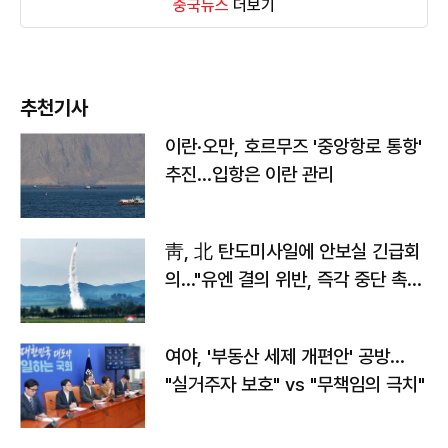
중국뉴스
더보기
추천기사
이란·오만, 호르무즈 '중앙항로 통항'
추진…입항은 이란 관리
靑, 北 탄도미사일에 안보실 긴급회
의…"유엔 결의 위반, 즉각 중단 촉
구"
여야, '부동산 세제 개편안' 공방…
"실거주자 보호" vs "무책임의 극치"