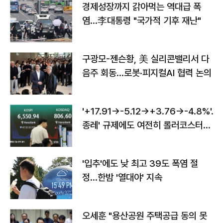
경제성장까지 갉아먹는 역대급 폭
염…李대통령 "국가적 기후 재난"
구광모-젠슨황, 美 실리콘밸리서 다
음주 회동…로봇·피지컬AI 협력 논의
'+17.91→-5.12→+3.76→-4.8%'…'
종레' 규제에도 여전히 롤러코스터
타는 코스피
'입추'에도 낮 최고 39도 폭염 절
정…한밤 '열대야' 지속
오세훈 "용산공원 주택공급 동의 못