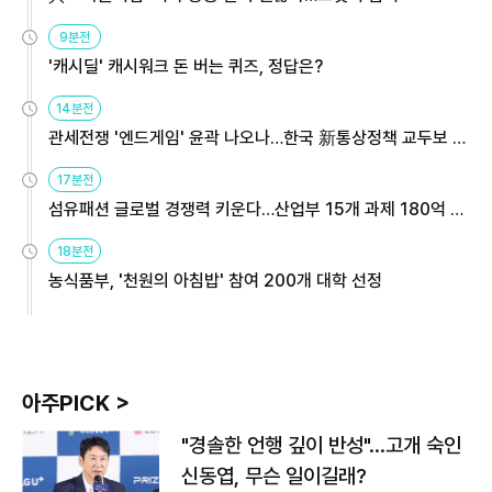
9분전
'캐시딜' 캐시워크 돈 버는 퀴즈, 정답은?
14분전
관세전쟁 '엔드게임' 윤곽 나오나…한국 新통상정책 교두보 활
용해야
17분전
섬유패션 글로벌 경쟁력 키운다…산업부 15개 과제 180억 지
원
18분전
농식품부, '천원의 아침밥' 참여 200개 대학 선정
아주PICK >
"경솔한 언행 깊이 반성"…고개 숙인
신동엽, 무슨 일이길래?