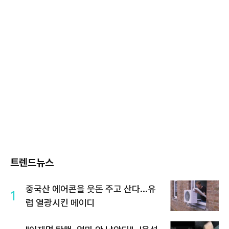
트렌드뉴스
중국산 에어콘을 웃돈 주고 산다...유
1
럽 열광시킨 메이디