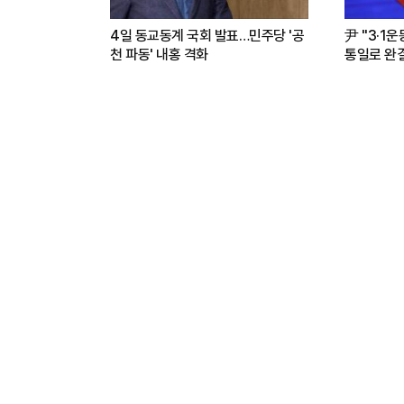
4일 동교동계 국회 발표…민주당 '공
尹 "3·1
천 파동' 내홍 격화
통일로 완결.
파트너"