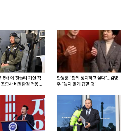
력 6배'에 짓눌려 기절 직
한동훈 "함께 정치하고 싶다"…김영
 조종사 비행환경 적응훈
주 "늦지 않게 답할 것"