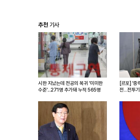
추천
기사
시한 지났는데 전공의 복귀 '미미한
[르포] '중
수준'...271명 추가돼 누적 565명
전…전투기
련(영상)