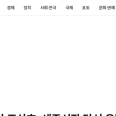
경제
정치
사회·전국
국제
포토
문화·연예