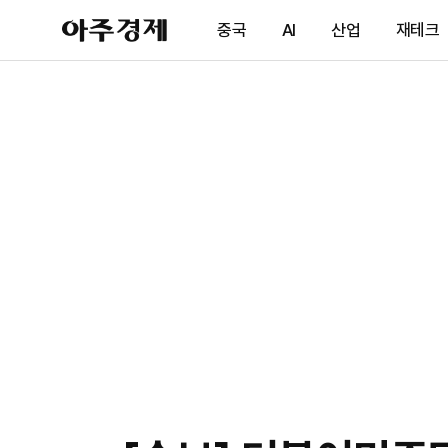
아
중국
AI
산업
재테크
주
경
제