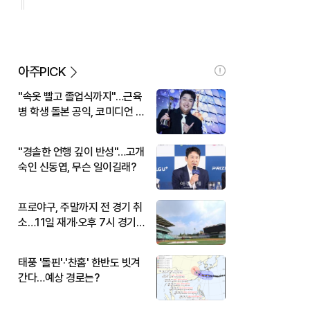
아주PICK
"속옷 빨고 졸업식까지"…근육
병 학생 돌본 공익, 코미디언 김
규원이었다
"경솔한 언행 깊이 반성"…고개
숙인 신동엽, 무슨 일이길래?
프로야구, 주말까지 전 경기 취
소…11일 재개·오후 7시 경기
시작
태풍 '돌핀'·'찬홈' 한반도 빗겨
간다…예상 경로는?