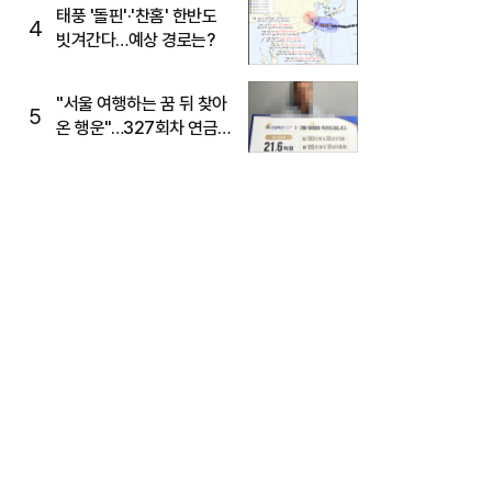
태풍 '돌핀'·'찬홈' 한반도
4
빗겨간다…예상 경로는?
"서울 여행하는 꿈 뒤 찾아
5
온 행운"…327회차 연금
복권720+ 당첨번호조회
주목