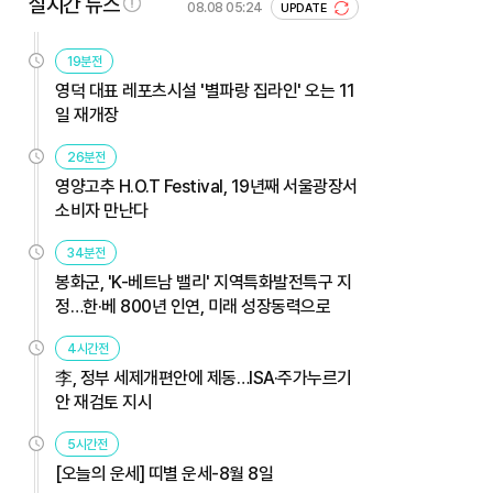
실시간 뉴스
08.08 05:24
UPDATE
19분전
영덕 대표 레포츠시설 '별파랑 집라인' 오는 11
일 재개장
26분전
영양고추 H.O.T Festival, 19년째 서울광장서
소비자 만난다
34분전
봉화군, 'K-베트남 밸리' 지역특화발전특구 지
정…한·베 800년 인연, 미래 성장동력으로
4시간전
李, 정부 세제개편안에 제동…ISA·주가누르기
안 재검토 지시
5시간전
[오늘의 운세] 띠별 운세-8월 8일