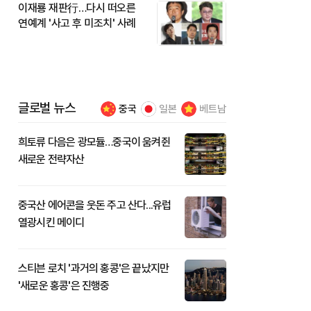
이재룡 재판行…다시 떠오른
연예계 '사고 후 미조치' 사례
글로벌 뉴스
중국
일본
베트남
희토류 다음은 광모듈…중국이 움켜쥔
새로운 전략자산
중국산 에어콘을 웃돈 주고 산다...유럽
열광시킨 메이디
스티븐 로치 '과거의 홍콩'은 끝났지만
'새로운 홍콩'은 진행중