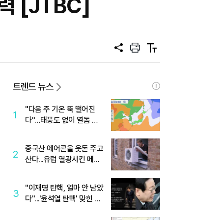
 [JTBC]
공
프
텍
유
린
스
트
트
크
기
트렌드 뉴스
"다음 주 기온 뚝 떨어진
1
다"…태풍도 없이 열돔 박
살 낸 '이것'
중국산 에어콘을 웃돈 주고
2
산다...유럽 열광시킨 메이
디
"이재명 탄핵, 얼마 안 남았
3
다"...'윤석열 탄핵' 맞힌 무
당, '성지글' 등장