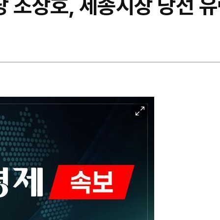
 조상호, 세종시장 당선 유력
이
미
지
확
대