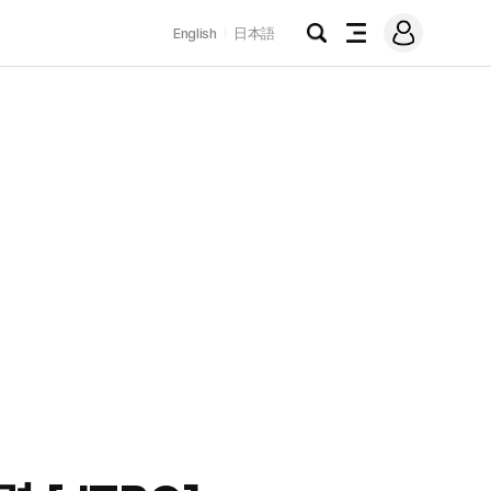
로
English
日本語
그
검
전
인
색
체
메
뉴