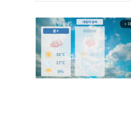
더
arrow_forward_ios
Mut