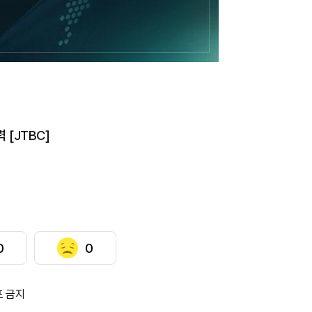
 [JTBC]
0
0
포 금지