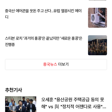
중국산 에어콘을 웃돈 주고 산다...유럽 열광시킨 메이
디
스티븐 로치 '과거의 홍콩'은 끝났지만 '새로운 홍콩'은
진행중
중국뉴스
더보기
추천기사
오세훈 "용산공원 주택공급 동의 못
해" vs 與 "정치적 어젠다로 사용"