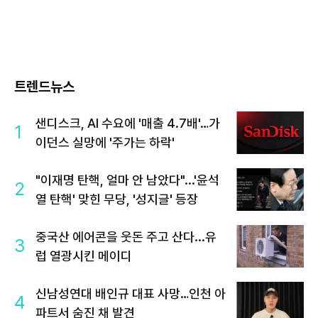
트렌드뉴스
샌디스크, AI 수요에 '매출 4.7배'…가
1
이던스 실망에 '주가는 하락'
"이재명 탄핵, 얼마 안 남았다"...'윤석
2
열 탄핵' 맞힌 무당, '성지글' 등장
중국산 에어콘을 웃돈 주고 산다...유
3
럽 열광시킨 메이디
신남성연대 배인규 대표 사망…인천 아
4
파트서 숨진 채 발견