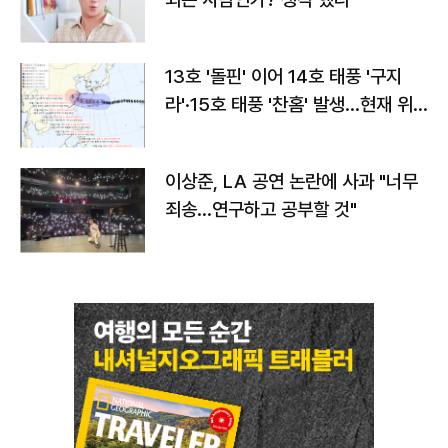
13호 '돌핀' 이어 14호 태풍 '구지
라'·15호 태풍 '찬홈' 발생…현재 위
치와 이동경로는?
이상준, LA 공연 논란에 사과 "너무
죄송…연구하고 공부할 것"