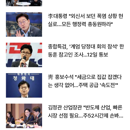
맞불
李대통령 "외신서 보던 폭염 상황 현
실로…모든 행정력 총동원하라"
종합특검, '계엄 당정대 회의 참석' 한
동훈 참고인 조사...12일 통보
靑 홍보수석 "세금으로 집값 잡겠다
는 생각 없어…주택 공급 '속도전'"
김정관 산업장관 "반도체 산업, 빠른
시장 선점 필요…주52시간제 손봐
야"