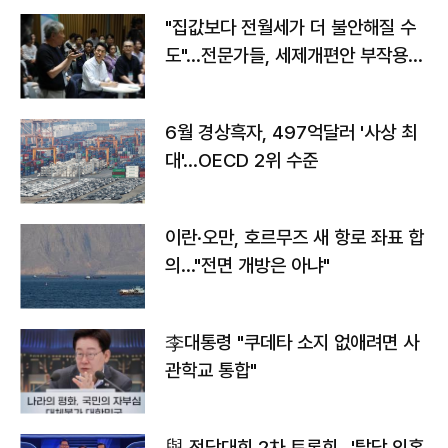
"집값보다 전월세가 더 불안해질 수
도"…전문가들, 세제개편안 부작용
우려
6월 경상흑자, 497억달러 '사상 최
대'…OECD 2위 수준
이란·오만, 호르무즈 새 항로 좌표 합
의…"전면 개방은 아냐"
李대통령 "쿠데타 소지 없애려면 사
관학교 통합"
與 전당대회 2차 토론회…'탈당 의혹