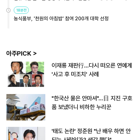
원
18분전
농식품부, '천원의 아침밥' 참여 200개 대학 선정
아주PICK >
이재룡 재판行…다시 떠오른 연예계
'사고 후 미조치' 사례
"한국산 물은 안마셔"…日 지진 구호
품 보냈더니 비하한 누리꾼
'태도 논란' 정준원 "난 배우 하면 안
되는 사람인가? 생각 했다"