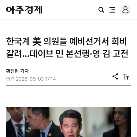
로
아
그
검
전
주
인
색
체
경
메
제
뉴
한국계 美 의원들 예비선거서 희비
갈려…데이브 민 본선행·영 김 고전
황진현 기자
공
텍
입력 2026-06-03 17:14
유
스
트
크
기