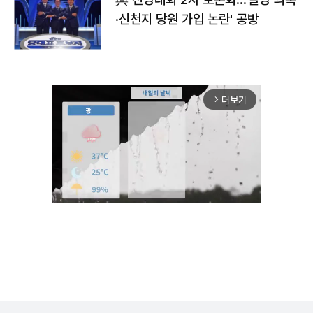
·신천지 당원 가입 논란' 공방
더보기
arrow_forward_ios
Mute