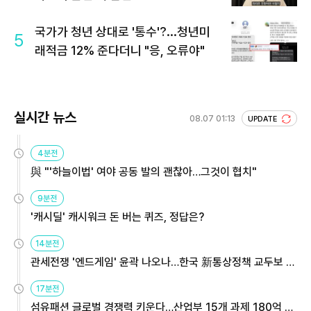
국가가 청년 상대로 '통수'?...청년미
5
래적금 12% 준다더니 "응, 오류야"
실시간 뉴스
08.07 01:13
UPDATE
4분전
與 "'하늘이법' 여야 공동 발의 괜찮아…그것이 협치"
9분전
'캐시딜' 캐시워크 돈 버는 퀴즈, 정답은?
14분전
관세전쟁 '엔드게임' 윤곽 나오나…한국 新통상정책 교두보 활
용해야
17분전
섬유패션 글로벌 경쟁력 키운다…산업부 15개 과제 180억 지