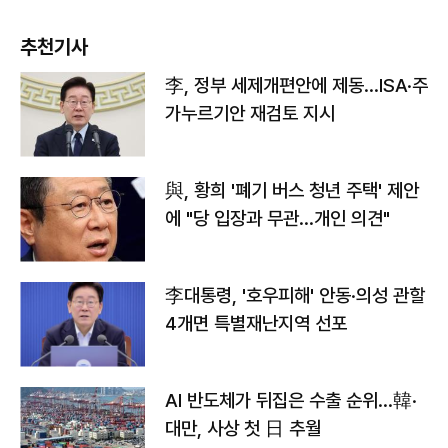
추천기사
李, 정부 세제개편안에 제동…ISA·주
가누르기안 재검토 지시
與, 황희 '폐기 버스 청년 주택' 제안
에 "당 입장과 무관…개인 의견"
李대통령, '호우피해' 안동·의성 관할
4개면 특별재난지역 선포
AI 반도체가 뒤집은 수출 순위…韓·
대만, 사상 첫 日 추월