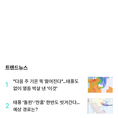
트렌드뉴스
"다음 주 기온 뚝 떨어진다"…태풍도
1
없이 열돔 박살 낸 '이것'
태풍 '돌핀'·'찬홈' 한반도 빗겨간다…
2
예상 경로는?