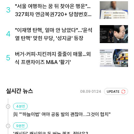
"서울 여행하는 꿈 뒤 찾아온 행운"…
3
327회차 연금복권720+ 당첨번호조
회 주목
"이재명 탄핵, 얼마 안 남았다"...'윤석
4
열 탄핵' 맞힌 무당, '성지글' 등장
버거·커피·치킨까지 줄줄이 매물…외
5
식 프랜차이즈 M&A '활기'
실시간 뉴스
08.09 01:24
UPDATE
4분전
與 "'하늘이법' 여야 공동 발의 괜찮아…그것이 협치"
9분전
'캐시딜' 캐시워크 돈 버는 퀴즈, 정답은?