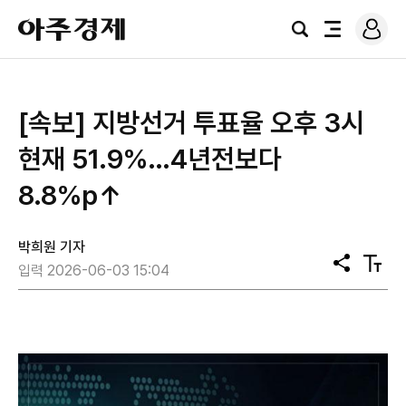
로
아
그
검
전
주
인
색
체
경
메
제
뉴
[속보] 지방선거 투표율 오후 3시
현재 51.9%…4년전보다
8.8%p↑
박희원 기자
공
텍
입력 2026-06-03 15:04
유
스
트
크
기