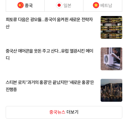
중국
일본
베트남
희토류 다음은 광모듈…중국이 움켜쥔 새로운 전략자
산
중국산 에어콘을 웃돈 주고 산다...유럽 열광시킨 메이
디
스티븐 로치 '과거의 홍콩'은 끝났지만 '새로운 홍콩'은
진행중
중국뉴스
더보기