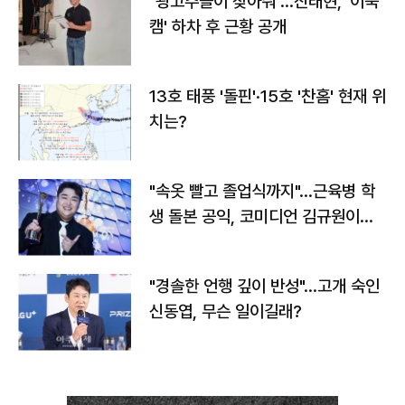
"광고주들이 찾아줘"…진태현, '이숙
캠' 하차 후 근황 공개
13호 태풍 '돌핀'·15호 '찬홈' 현재 위
치는?
"속옷 빨고 졸업식까지"…근육병 학
생 돌본 공익, 코미디언 김규원이었
다
"경솔한 언행 깊이 반성"…고개 숙인
신동엽, 무슨 일이길래?