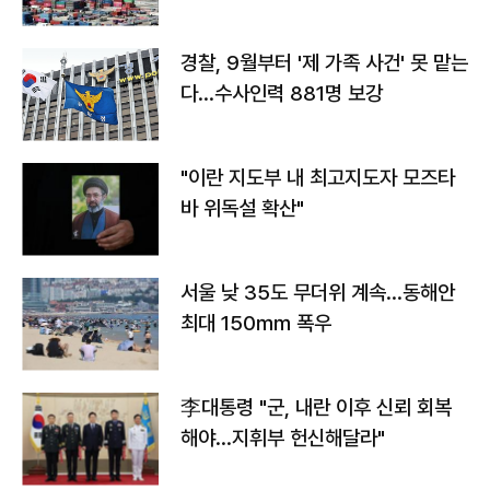
경찰, 9월부터 '제 가족 사건' 못 맡는
다…수사인력 881명 보강
"이란 지도부 내 최고지도자 모즈타
바 위독설 확산"
서울 낮 35도 무더위 계속…동해안
최대 150㎜ 폭우
李대통령 "군, 내란 이후 신뢰 회복
해야…지휘부 헌신해달라"