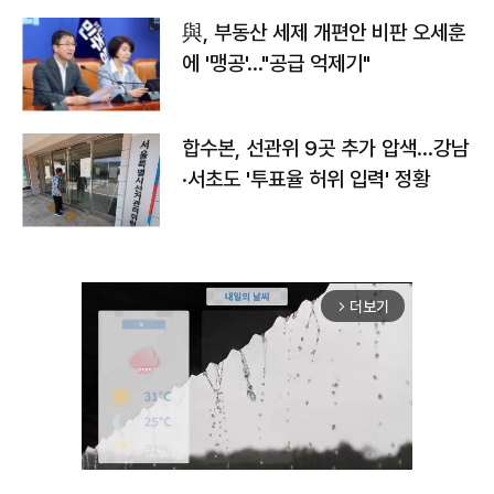
與, 부동산 세제 개편안 비판 오세훈
에 '맹공'…"공급 억제기"
합수본, 선관위 9곳 추가 압색…강남
·서초도 '투표율 허위 입력' 정황
더보기
arrow_forward_ios