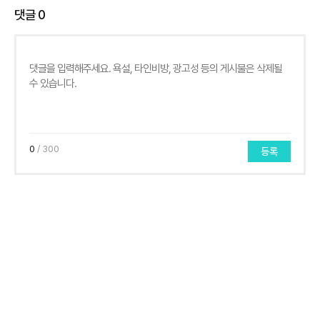
댓글
0
0
/ 300
등록