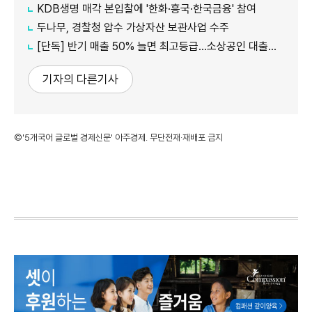
KDB생명 매각 본입찰에 '한화·흥국·한국금융' 참여
두나무, 경찰청 압수 가상자산 보관사업 수주
[단독] 반기 매출 50% 늘면 최고등급…소상공인 대출에 성장성 반영
기자의 다른기사
©'5개국어 글로벌 경제신문' 아주경제. 무단전재·재배포 금지