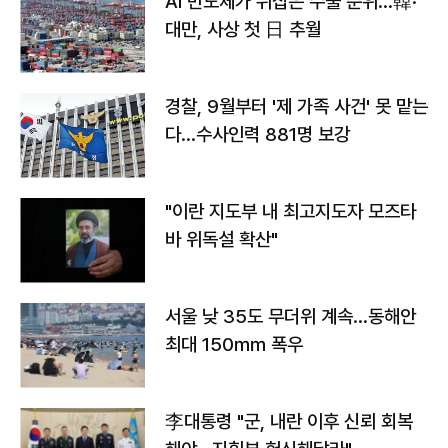
AI 반도체가 뒤집은 수출 순위…韓·
대만, 사상 첫 日 추월
경찰, 9월부터 '제 가족 사건' 못 맡는
다…수사인력 881명 보강
"이란 지도부 내 최고지도자 모즈타
바 위독설 확산"
서울 낮 35도 무더위 계속…동해안
최대 150㎜ 폭우
李대통령 "군, 내란 이후 신뢰 회복