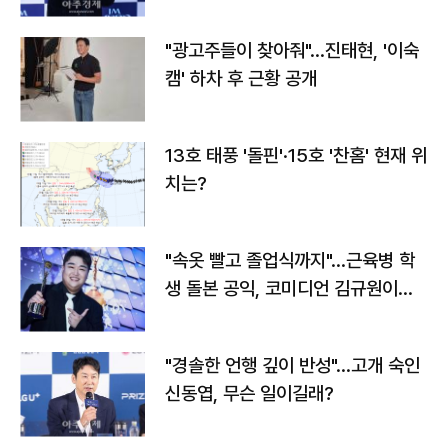
"광고주들이 찾아줘"…진태현, '이숙
캠' 하차 후 근황 공개
13호 태풍 '돌핀'·15호 '찬홈' 현재 위
치는?
"속옷 빨고 졸업식까지"…근육병 학
생 돌본 공익, 코미디언 김규원이었
다
"경솔한 언행 깊이 반성"…고개 숙인
신동엽, 무슨 일이길래?