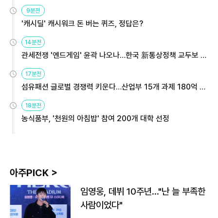
9분전
'캐시딜' 캐시워크 돈 버는 퀴즈, 정답은?
14분전
관세전쟁 '엔드게임' 윤곽 나오나…한국 新통상정책 교두보 활
용해야
17분전
섬유패션 글로벌 경쟁력 키운다…산업부 15개 과제 180억 지
원
18분전
농식품부, '천원의 아침밥' 참여 200개 대학 선정
아주PICK >
임영웅, 데뷔 10주년…"난 늘 부족한
사람이었다"