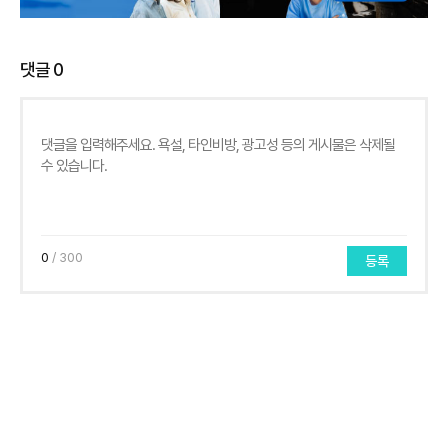
댓글
0
0
/ 300
등록