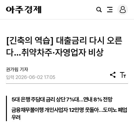
로
아
그
검
전
주
인
색
체
경
메
제
뉴
[긴축의 역습] 대출금리 다시 오른
다…취약차주·자영업자 비상
권가림 기자
공
텍
입력 2026-06-02 17:05
유
스
트
크
기
5대 은행 주담대 금리 상단 7%대…연내 8% 전망
금융채무불이행 개인사업자 12만명 웃돌아…도미노 폐업
우려