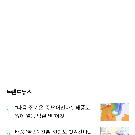
트렌드뉴스
"다음 주 기온 뚝 떨어진다"…태풍도
1
없이 열돔 박살 낸 '이것'
태풍 '돌핀'·'찬홈' 한반도 빗겨간다…