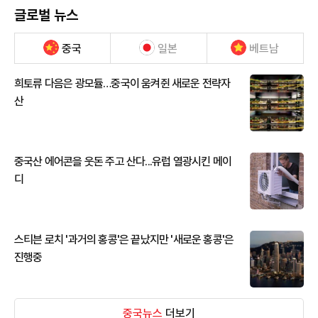
글로벌 뉴스
중국
일본
베트남
희토류 다음은 광모듈…중국이 움켜쥔 새로운 전략자
산
중국산 에어콘을 웃돈 주고 산다...유럽 열광시킨 메이
디
스티븐 로치 '과거의 홍콩'은 끝났지만 '새로운 홍콩'은
진행중
중국뉴스
더보기