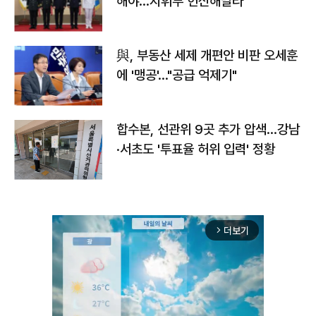
해야…지휘부 헌신해달라"
與, 부동산 세제 개편안 비판 오세훈
에 '맹공'…"공급 억제기"
합수본, 선관위 9곳 추가 압색…강남
·서초도 '투표율 허위 입력' 정황
더보기
arrow_forward_ios