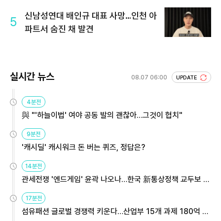
신남성연대 배인규 대표 사망…인천 아
5
파트서 숨진 채 발견
실시간 뉴스
08.07 06:00
UPDATE
4분전
與 "'하늘이법' 여야 공동 발의 괜찮아…그것이 협치"
9분전
'캐시딜' 캐시워크 돈 버는 퀴즈, 정답은?
14분전
관세전쟁 '엔드게임' 윤곽 나오나…한국 新통상정책 교두보 활
용해야
17분전
섬유패션 글로벌 경쟁력 키운다…산업부 15개 과제 180억 지