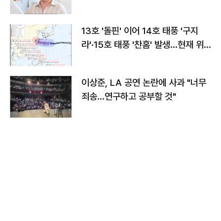
13호 '돌핀' 이어 14호 태풍 '구지
라'·15호 태풍 '찬홈' 발생…현재 위
치와 이동경로는?
이상준, LA 공연 논란에 사과 "너무
죄송…연구하고 공부할 것"