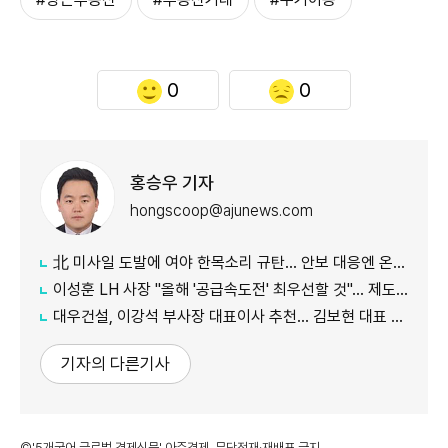
0
0
홍승우 기자
hongscoop@ajunews.com
北 미사일 도발에 여야 한목소리 규탄… 안보 대응엔 온도차
이성훈 LH 사장 "올해 '공급속도전' 최우선할 것"… 제도 개선·직원 참여 독려
대우건설, 이강석 부사장 대표이사 추천… 김보현 대표 용퇴
기자의 다른기사
©'5개국어 글로벌 경제신문' 아주경제. 무단전재·재배포 금지