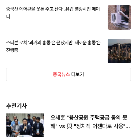
중국산 에어콘을 웃돈 주고 산다...유럽 열광시킨 메이
디
스티븐 로치 '과거의 홍콩'은 끝났지만 '새로운 홍콩'은
진행중
중국뉴스
더보기
추천기사
오세훈 "용산공원 주택공급 동의 못
해" vs 與 "정치적 어젠다로 사용"
맞불