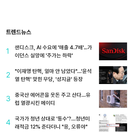
트렌드뉴스
샌디스크, AI 수요에 '매출 4.7배'…가
1
이던스 실망에 '주가는 하락'
"이재명 탄핵, 얼마 안 남았다"...'윤석
2
열 탄핵' 맞힌 무당, '성지글' 등장
중국산 에어콘을 웃돈 주고 산다...유
3
럽 열광시킨 메이디
국가가 청년 상대로 '통수'?...청년미
4
래적금 12% 준다더니 "응, 오류야"