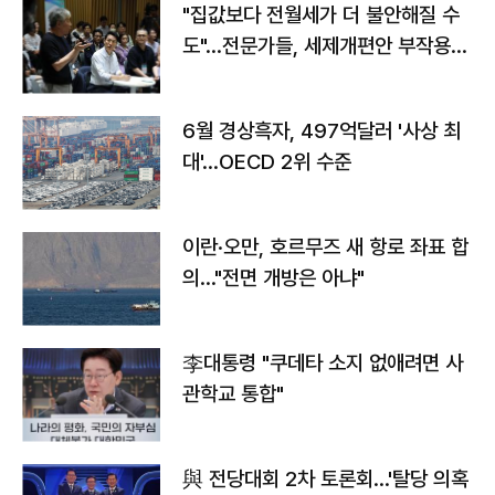
"집값보다 전월세가 더 불안해질 수
도"…전문가들, 세제개편안 부작용
우려
6월 경상흑자, 497억달러 '사상 최
대'…OECD 2위 수준
이란·오만, 호르무즈 새 항로 좌표 합
의…"전면 개방은 아냐"
李대통령 "쿠데타 소지 없애려면 사
관학교 통합"
與 전당대회 2차 토론회…'탈당 의혹