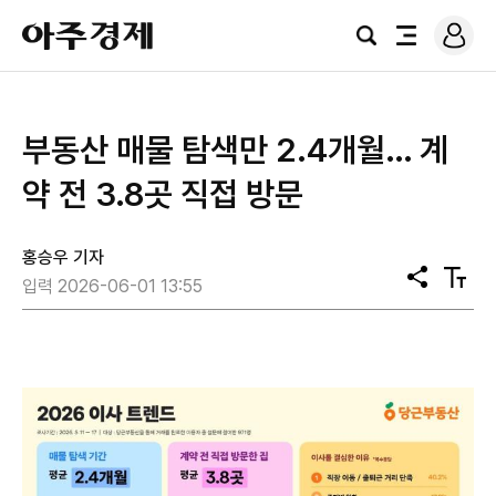
로
아
그
검
전
주
인
색
체
경
메
제
뉴
부동산 매물 탐색만 2.4개월… 계
약 전 3.8곳 직접 방문
홍승우 기자
공
텍
입력 2026-06-01 13:55
유
스
트
크
기