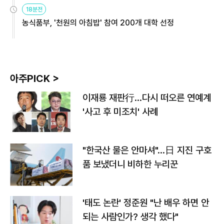
원
18분전
농식품부, '천원의 아침밥' 참여 200개 대학 선정
아주PICK >
이재룡 재판行…다시 떠오른 연예계
'사고 후 미조치' 사례
"한국산 물은 안마셔"…日 지진 구호
품 보냈더니 비하한 누리꾼
'태도 논란' 정준원 "난 배우 하면 안
되는 사람인가? 생각 했다"