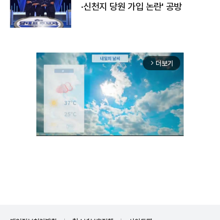
·신천지 당원 가입 논란' 공방
더보기
arrow_forward_ios
Unmute