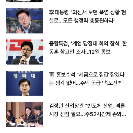
李대통령 "외신서 보던 폭염 상황 현
실로…모든 행정력 총동원하라"
종합특검, '계엄 당정대 회의 참석' 한
동훈 참고인 조사...12일 통보
靑 홍보수석 "세금으로 집값 잡겠다
는 생각 없어…주택 공급 '속도전'"
김정관 산업장관 "반도체 산업, 빠른
시장 선점 필요…주52시간제 손봐
야"