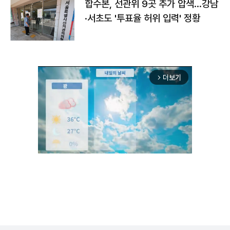
합수본, 선관위 9곳 추가 압색…강남
·서초도 '투표율 허위 입력' 정황
더보기
arrow_forward_ios
Unmute