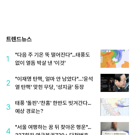
트렌드뉴스
"다음 주 기온 뚝 떨어진다"…태풍도
1
없이 열돔 박살 낸 '이것'
"이재명 탄핵, 얼마 안 남았다"...'윤석
2
열 탄핵' 맞힌 무당, '성지글' 등장
태풍 '돌핀'·'찬홈' 한반도 빗겨간다…
3
예상 경로는?
"서울 여행하는 꿈 뒤 찾아온 행운"…
4