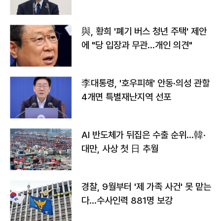
與, 황희 '폐기 버스 청년 주택' 제안
에 "당 입장과 무관…개인 의견"
李대통령, '호우피해' 안동·의성 관할
4개면 특별재난지역 선포
AI 반도체가 뒤집은 수출 순위…韓·
대만, 사상 첫 日 추월
경찰, 9월부터 '제 가족 사건' 못 맡는
다…수사인력 881명 보강