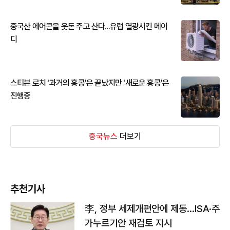
중국산 에어콘을 웃돈 주고 산다...유럽 열광시킨 메이
디
스티븐 로치 '과거의 홍콩'은 끝났지만 '새로운 홍콩'은
진행중
중국뉴스
더보기
추천기사
李, 정부 세제개편안에 제동…ISA·주
가누르기안 재검토 지시