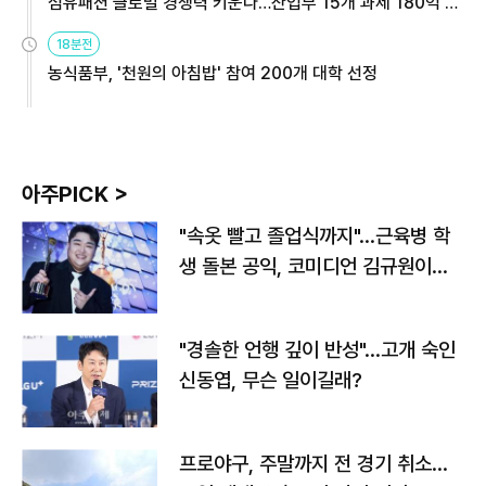
섬유패션 글로벌 경쟁력 키운다…산업부 15개 과제 180억 지
원
18분전
농식품부, '천원의 아침밥' 참여 200개 대학 선정
아주PICK >
"속옷 빨고 졸업식까지"…근육병 학
생 돌본 공익, 코미디언 김규원이었
다
"경솔한 언행 깊이 반성"…고개 숙인
신동엽, 무슨 일이길래?
프로야구, 주말까지 전 경기 취소…