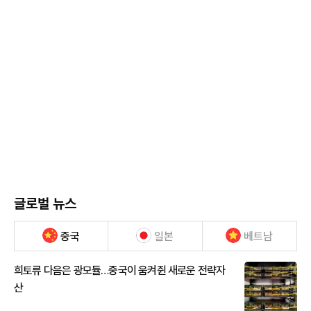
글로벌 뉴스
중국
일본
베트남
희토류 다음은 광모듈…중국이 움켜쥔 새로운 전략자
산