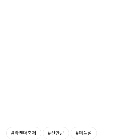
#라벤더축제
#신안군
#퍼플섬