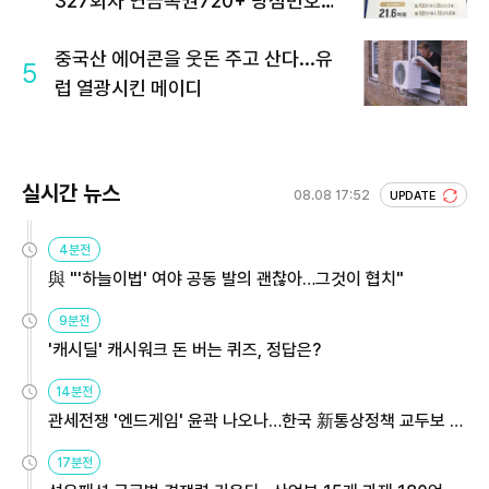
327회차 연금복권720+ 당첨번호조
회 주목
중국산 에어콘을 웃돈 주고 산다...유
5
럽 열광시킨 메이디
실시간 뉴스
08.08 17:52
UPDATE
4분전
與 "'하늘이법' 여야 공동 발의 괜찮아…그것이 협치"
9분전
'캐시딜' 캐시워크 돈 버는 퀴즈, 정답은?
14분전
관세전쟁 '엔드게임' 윤곽 나오나…한국 新통상정책 교두보 활
용해야
17분전