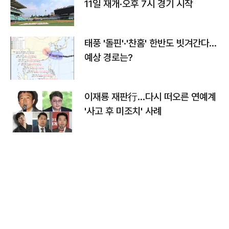
11일 재개·오후 7시 경기 시작
태풍 '돌핀'·'찬홈' 한반도 빗겨간다…
예상 경로는?
이재룡 재판行…다시 떠오른 연예계
'사고 후 미조치' 사례