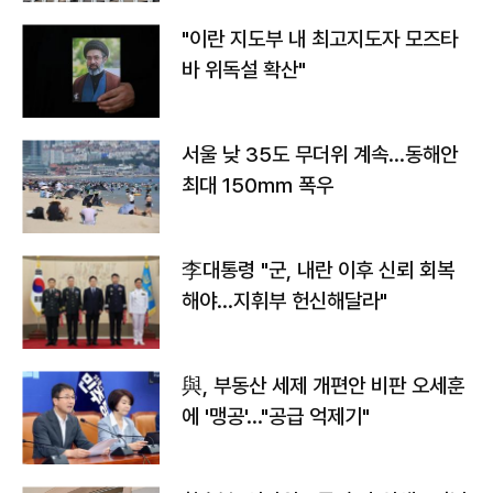
"이란 지도부 내 최고지도자 모즈타
바 위독설 확산"
서울 낮 35도 무더위 계속…동해안
최대 150㎜ 폭우
李대통령 "군, 내란 이후 신뢰 회복
해야…지휘부 헌신해달라"
與, 부동산 세제 개편안 비판 오세훈
에 '맹공'…"공급 억제기"