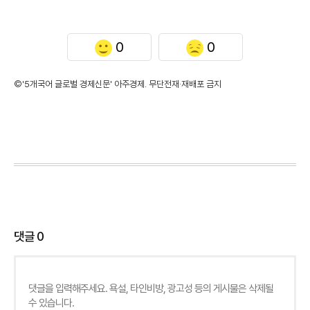
0
0
©'5개국어 글로벌 경제신문' 아주경제. 무단전재·재배포 금지
댓글
0