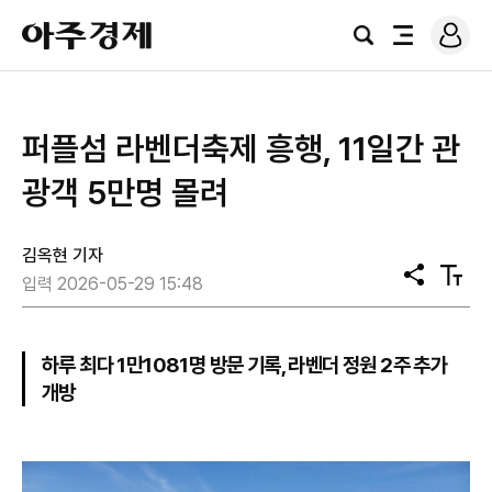
로
아
그
검
전
주
인
색
체
경
메
제
뉴
퍼플섬 라벤더축제 흥행, 11일간 관
광객 5만명 몰려
김옥현 기자
공
텍
입력 2026-05-29 15:48
유
스
트
크
기
하루 최다 1만1081명 방문 기록, 라벤더 정원 2주 추가
개방