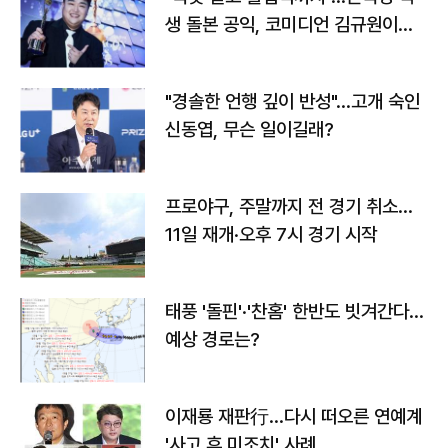
생 돌본 공익, 코미디언 김규원이었
다
"경솔한 언행 깊이 반성"…고개 숙인
신동엽, 무슨 일이길래?
프로야구, 주말까지 전 경기 취소…
11일 재개·오후 7시 경기 시작
태풍 '돌핀'·'찬홈' 한반도 빗겨간다…
예상 경로는?
이재룡 재판行…다시 떠오른 연예계
'사고 후 미조치' 사례