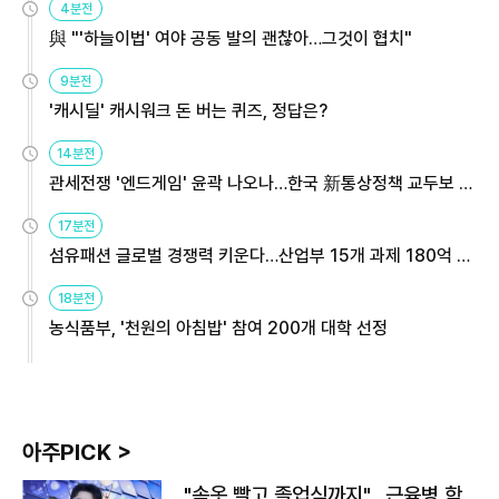
4분전
與 "'하늘이법' 여야 공동 발의 괜찮아…그것이 협치"
9분전
'캐시딜' 캐시워크 돈 버는 퀴즈, 정답은?
14분전
관세전쟁 '엔드게임' 윤곽 나오나…한국 新통상정책 교두보 활
용해야
17분전
섬유패션 글로벌 경쟁력 키운다…산업부 15개 과제 180억 지
원
18분전
농식품부, '천원의 아침밥' 참여 200개 대학 선정
아주PICK >
"속옷 빨고 졸업식까지"…근육병 학