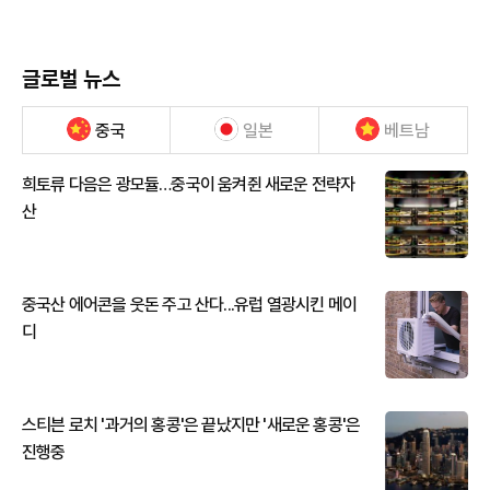
글로벌 뉴스
중국
일본
베트남
희토류 다음은 광모듈…중국이 움켜쥔 새로운 전략자
산
중국산 에어콘을 웃돈 주고 산다...유럽 열광시킨 메이
디
스티븐 로치 '과거의 홍콩'은 끝났지만 '새로운 홍콩'은
진행중