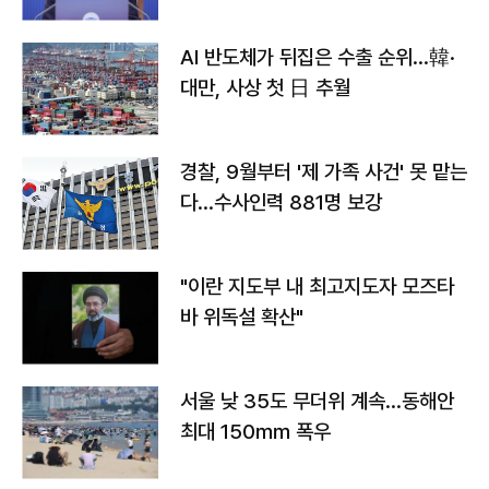
AI 반도체가 뒤집은 수출 순위…韓·
대만, 사상 첫 日 추월
경찰, 9월부터 '제 가족 사건' 못 맡는
다…수사인력 881명 보강
"이란 지도부 내 최고지도자 모즈타
바 위독설 확산"
서울 낮 35도 무더위 계속…동해안
최대 150㎜ 폭우