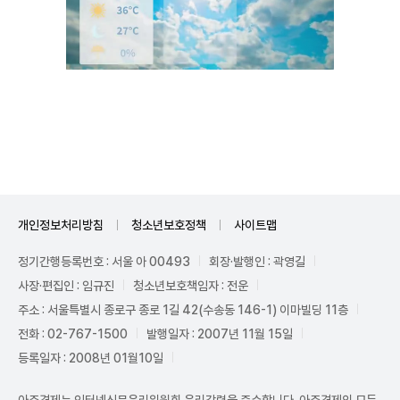
Unmute
개인정보처리방침
청소년보호정책
사이트맵
정기간행등록번호 : 서울 아 00493
회장·발행인 : 곽영길
사장·편집인 : 임규진
청소년보호책임자 : 전운
주소 : 서울특별시 종로구 종로 1길 42(수송동 146-1) 이마빌딩 11층
전화 : 02-767-1500
발행일자 : 2007년 11월 15일
등록일자 : 2008년 01월10일
아주경제는 인터넷신문윤리위원회 윤리강령을 준수합니다. 아주경제의 모든