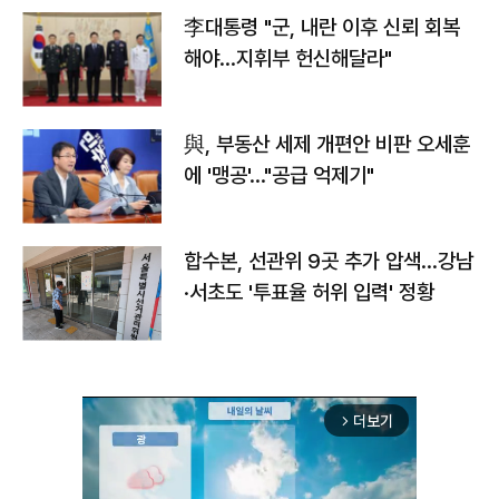
李대통령 "군, 내란 이후 신뢰 회복
해야…지휘부 헌신해달라"
與, 부동산 세제 개편안 비판 오세훈
에 '맹공'…"공급 억제기"
합수본, 선관위 9곳 추가 압색…강남
·서초도 '투표율 허위 입력' 정황
더보기
arrow_forward_ios