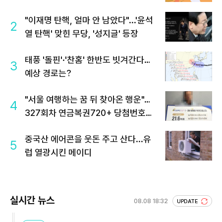
"이재명 탄핵, 얼마 안 남았다"...'윤석
2
열 탄핵' 맞힌 무당, '성지글' 등장
태풍 '돌핀'·'찬홈' 한반도 빗겨간다…
3
예상 경로는?
"서울 여행하는 꿈 뒤 찾아온 행운"…
4
327회차 연금복권720+ 당첨번호조
회 주목
중국산 에어콘을 웃돈 주고 산다...유
5
럽 열광시킨 메이디
실시간 뉴스
08.08 18:32
UPDATE