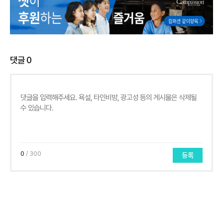
댓글
0
0
/ 300
등록