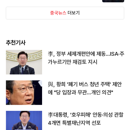
중국뉴스
더보기
추천기사
李, 정부 세제개편안에 제동…ISA·주
가누르기안 재검토 지시
與, 황희 '폐기 버스 청년 주택' 제안
에 "당 입장과 무관…개인 의견"
李대통령, '호우피해' 안동·의성 관할
4개면 특별재난지역 선포