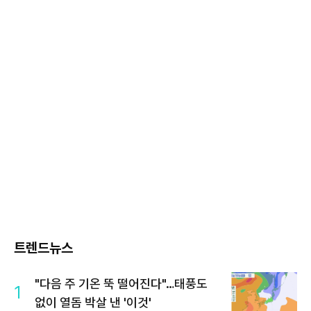
트렌드뉴스
"다음 주 기온 뚝 떨어진다"…태풍도
1
없이 열돔 박살 낸 '이것'