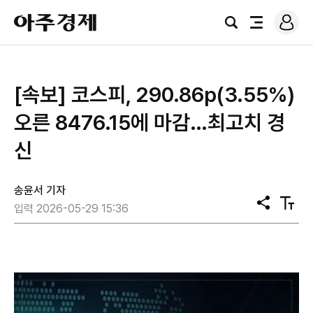
로
아
그
검
전
주
인
색
체
경
메
제
뉴
[속보] 코스피, 290.86p(3.55%)
오른 8476.15에 마감…최고치 경
신
송윤서 기자
공
텍
입력 2026-05-29 15:36
유
스
트
크
기