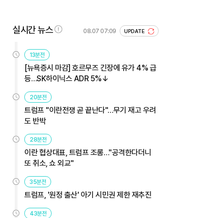
실시간 뉴스
08.07 07:09
UPDATE
13분전
[뉴욕증시 마감] 호르무즈 긴장에 유가 4% 급
등…SK하이닉스 ADR 5%↓
20분전
트럼프 "이란전쟁 곧 끝난다"…무기 재고 우려
도 반박
28분전
이란 협상대표, 트럼프 조롱…"공격한다더니
또 취소, 쇼 외교"
35분전
트럼프, '원정 출산' 아기 시민권 제한 재추진
43분전