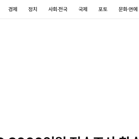
경제
정치
사회·전국
국제
포토
문화·연예