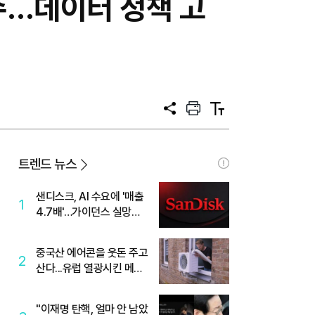
수…데이터 정책 고
공
프
텍
유
린
스
트
트
크
기
트렌드 뉴스
샌디스크, AI 수요에 '매출
1
4.7배'…가이던스 실망에
'주가는 하락'
중국산 에어콘을 웃돈 주고
2
산다...유럽 열광시킨 메이
디
"이재명 탄핵, 얼마 안 남았