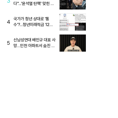
3
다"...'윤석열 탄핵' 맞힌 무
당, '성지글' 등장
국가가 청년 상대로 '통
4
수'?...청년미래적금 12%
준다더니 "응, 오류야"
신남성연대 배인규 대표 사
5
망…인천 아파트서 숨진 채
발견