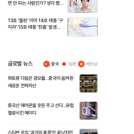
면 안 되는 사람인가? 생각 했
다"
13호 '돌핀' 이어 14호 태풍 '구
지라'·15호 태풍 '찬홈' 발생…
현재 위치와 이동경로는?
글로벌 뉴스
중국
일본
베트남
희토류 다음은 광모듈…중국이 움켜쥔
새로운 전략자산
중국산 에어콘을 웃돈 주고 산다...유럽
열광시킨 메이디
스티븐 로치 '과거의 홍콩'은 끝났지만