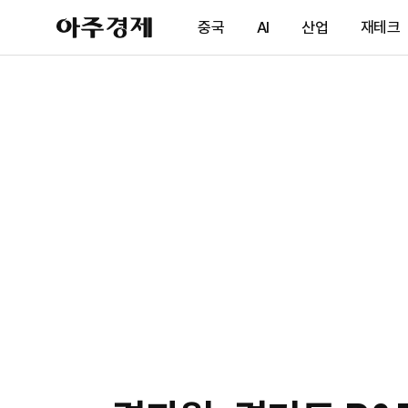
아
중국
AI
산업
재테크
주
경
제