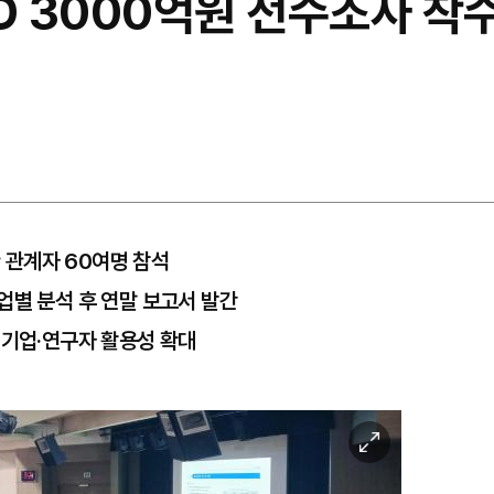
D 3000억원 전수조사 착
관계자 60여명 참석
업별 분석 후 연말 보고서 발간
…기업·연구자 활용성 확대
이
미