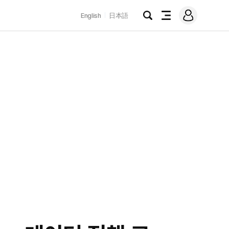
로
English
日本語
그
검
전
인
색
체
메
뉴