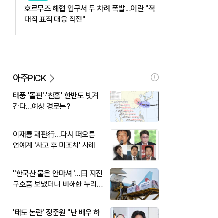
호르무즈 해협 입구서 두 차례 폭발…이란 "적
대적 표적 대응 작전"
아주PICK
태풍 '돌핀'·'찬홈' 한반도 빗겨
간다…예상 경로는?
이재룡 재판行…다시 떠오른
연예계 '사고 후 미조치' 사례
"한국산 물은 안마셔"…日 지진
구호품 보냈더니 비하한 누리
꾼
'태도 논란' 정준원 "난 배우 하