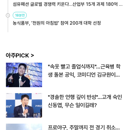
섬유패션 글로벌 경쟁력 키운다…산업부 15개 과제 180억 지
원
18분전
농식품부, '천원의 아침밥' 참여 200개 대학 선정
아주PICK >
"속옷 빨고 졸업식까지"…근육병 학
생 돌본 공익, 코미디언 김규원이었
다
"경솔한 언행 깊이 반성"…고개 숙인
신동엽, 무슨 일이길래?
프로야구, 주말까지 전 경기 취소…