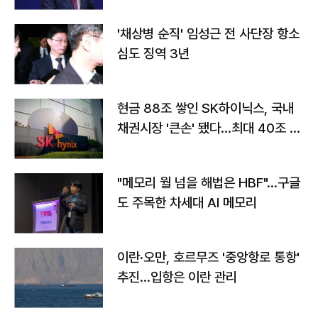
'채상병 순직' 임성근 전 사단장 항소
심도 징역 3년
현금 88조 쌓인 SK하이닉스, 국내
채권시장 '큰손' 됐다…최대 40조 투
자
"메모리 월 넘을 해법은 HBF"…구글
도 주목한 차세대 AI 메모리
이란·오만, 호르무즈 '중앙항로 통항'
추진…입항은 이란 관리