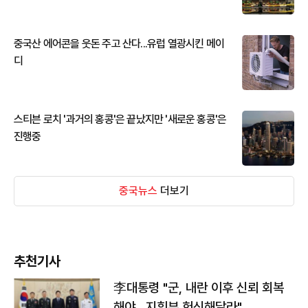
중국산 에어콘을 웃돈 주고 산다...유럽 열광시킨 메이
디
스티븐 로치 '과거의 홍콩'은 끝났지만 '새로운 홍콩'은
진행중
중국뉴스
더보기
추천기사
李대통령 "군, 내란 이후 신뢰 회복
해야…지휘부 헌신해달라"