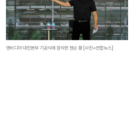
앤비디아 대만본부 기공식에 참석한 젠슨 황 [사진=연합뉴스]