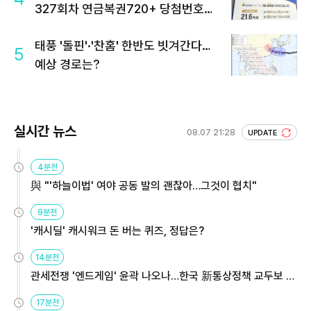
327회차 연금복권720+ 당첨번호조
회 주목
태풍 '돌핀'·'찬홈' 한반도 빗겨간다…
5
예상 경로는?
실시간 뉴스
08.07 21:28
UPDATE
4분전
與 "'하늘이법' 여야 공동 발의 괜찮아…그것이 협치"
9분전
'캐시딜' 캐시워크 돈 버는 퀴즈, 정답은?
14분전
관세전쟁 '엔드게임' 윤곽 나오나…한국 新통상정책 교두보 활
용해야
17분전