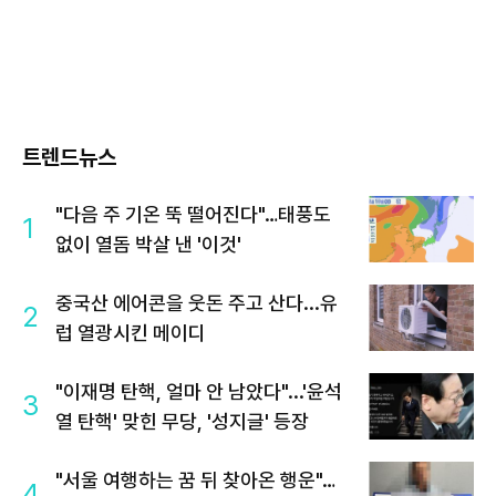
트렌드뉴스
"다음 주 기온 뚝 떨어진다"…태풍도
1
없이 열돔 박살 낸 '이것'
중국산 에어콘을 웃돈 주고 산다...유
2
럽 열광시킨 메이디
"이재명 탄핵, 얼마 안 남았다"...'윤석
3
열 탄핵' 맞힌 무당, '성지글' 등장
"서울 여행하는 꿈 뒤 찾아온 행운"…
4