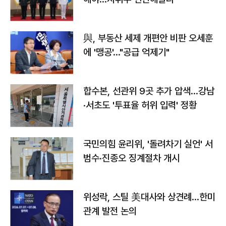
與, 부동산 세제 개편안 비판 오세훈
에 '맹공'…"공급 억제기"
합수본, 선관위 9곳 추가 압색…강남
·서초도 '투표율 허위 입력' 정황
국민의힘 윤리위, '돌려차기 실언' 서
범수·진종오 징계절차 개시
위성락, 스틸 美대사와 상견례…한미
관계 발전 논의