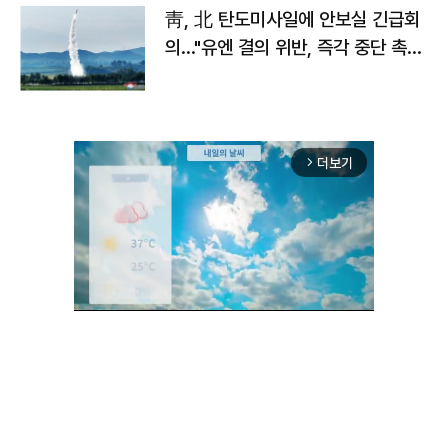
靑, 北 탄도미사일에 안보실 긴급회
의…"유엔 결의 위반, 즉각 중단 촉
구"
더보기
arrow_forward_ios
Unmute