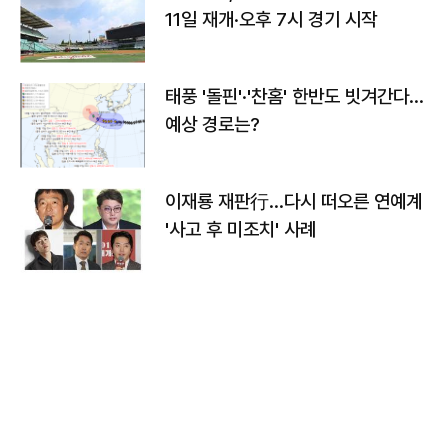
11일 재개·오후 7시 경기 시작
태풍 '돌핀'·'찬홈' 한반도 빗겨간다…
예상 경로는?
이재룡 재판行…다시 떠오른 연예계
'사고 후 미조치' 사례