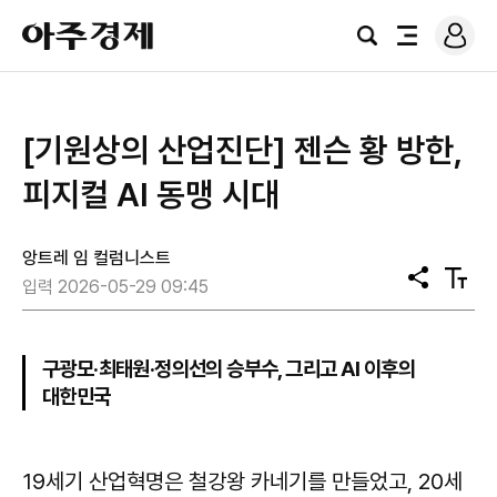
로
아
그
검
전
주
인
색
체
경
메
제
뉴
[기원상의 산업진단] 젠슨 황 방한,
피지컬 AI 동맹 시대
앙트레 임 컬럼니스트
공
텍
입력 2026-05-29 09:45
유
스
트
크
기
구광모·최태원·정의선의 승부수, 그리고 AI 이후의
대한민국
19세기 산업혁명은 철강왕 카네기를 만들었고, 20세