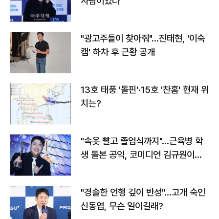
사람이었다"
"광고주들이 찾아줘"…진태현, '이숙
캠' 하차 후 근황 공개
13호 태풍 '돌핀'·15호 '찬홈' 현재 위
치는?
"속옷 빨고 졸업식까지"…근육병 학
생 돌본 공익, 코미디언 김규원이었
다
"경솔한 언행 깊이 반성"…고개 숙인
신동엽, 무슨 일이길래?