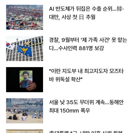
AI 반도체가 뒤집은 수출 순위…韓·
대만, 사상 첫 日 추월
경찰, 9월부터 '제 가족 사건' 못 맡는
다…수사인력 881명 보강
"이란 지도부 내 최고지도자 모즈타
바 위독설 확산"
서울 낮 35도 무더위 계속…동해안
최대 150㎜ 폭우