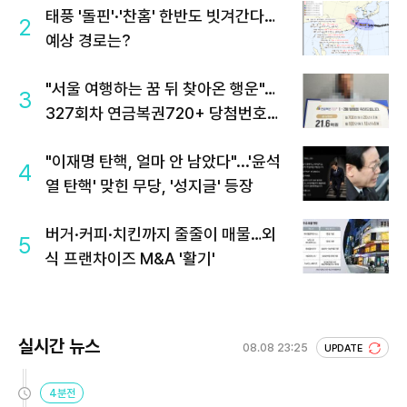
태풍 '돌핀'·'찬홈' 한반도 빗겨간다…
2
예상 경로는?
"서울 여행하는 꿈 뒤 찾아온 행운"…
3
327회차 연금복권720+ 당첨번호조
회 주목
"이재명 탄핵, 얼마 안 남았다"...'윤석
4
열 탄핵' 맞힌 무당, '성지글' 등장
버거·커피·치킨까지 줄줄이 매물…외
5
식 프랜차이즈 M&A '활기'
실시간 뉴스
08.08 23:25
UPDATE
4분전