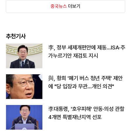
중국뉴스
더보기
추천기사
李, 정부 세제개편안에 제동…ISA·주
가누르기안 재검토 지시
與, 황희 '폐기 버스 청년 주택' 제안
에 "당 입장과 무관…개인 의견"
李대통령, '호우피해' 안동·의성 관할
4개면 특별재난지역 선포