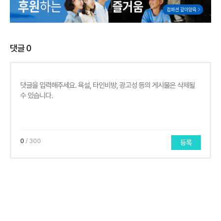
댓글
0
0
/ 300
등록