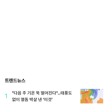
트렌드뉴스
"다음 주 기온 뚝 떨어진다"…태풍도
1
없이 열돔 박살 낸 '이것'