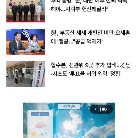
李대통령 "군, 내란 이후 신뢰 회복
해야…지휘부 헌신해달라"
與, 부동산 세제 개편안 비판 오세훈
에 '맹공'…"공급 억제기"
합수본, 선관위 9곳 추가 압색…강남
·서초도 '투표율 허위 입력' 정황
더보기
arrow_forward_ios