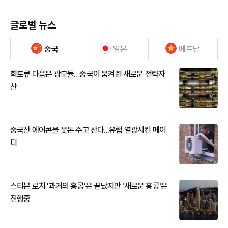
글로벌 뉴스
중국
일본
베트남
희토류 다음은 광모듈…중국이 움켜쥔 새로운 전략자
산
중국산 에어콘을 웃돈 주고 산다...유럽 열광시킨 메이
디
스티븐 로치 '과거의 홍콩'은 끝났지만 '새로운 홍콩'은
진행중