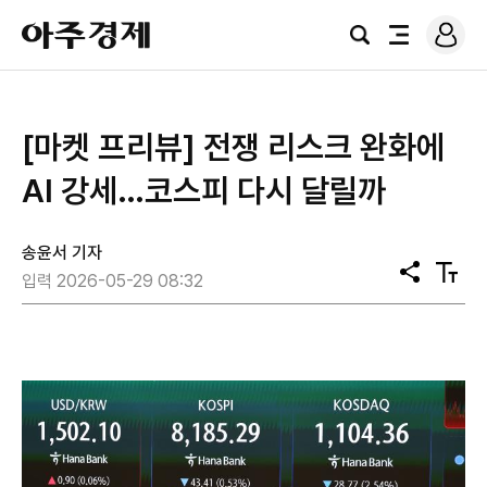
로
아
그
검
전
주
인
색
체
경
메
제
뉴
[마켓 프리뷰] 전쟁 리스크 완화에
AI 강세…코스피 다시 달릴까
송윤서 기자
공
텍
입력 2026-05-29 08:32
유
스
트
크
기