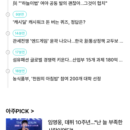
與 "'하늘이법' 여야 공동 발의 괜찮아…그것이 협치"
9분전
'캐시딜' 캐시워크 돈 버는 퀴즈, 정답은?
14분전
관세전쟁 '엔드게임' 윤곽 나오나…한국 新통상정책 교두보 활
용해야
17분전
섬유패션 글로벌 경쟁력 키운다…산업부 15개 과제 180억 지
원
18분전
농식품부, '천원의 아침밥' 참여 200개 대학 선정
아주PICK >
임영웅, 데뷔 10주년…"난 늘 부족한