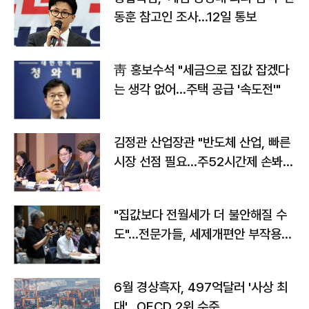
동훈 참고인 조사...12일 통보
靑 홍보수석 "세금으로 집값 잡겠다
는 생각 없어…주택 공급 '속도전'"
김정관 산업장관 "반도체 산업, 빠른
시장 선점 필요…주52시간제 손봐
야"
"집값보다 전월세가 더 불안해질 수
도"…전문가들, 세제개편안 부작용
우려
6월 경상흑자, 497억달러 '사상 최
대'…OECD 2위 수준