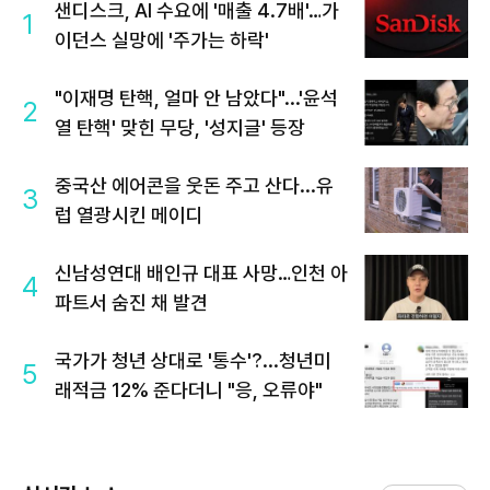
샌디스크, AI 수요에 '매출 4.7배'…가
1
이던스 실망에 '주가는 하락'
"이재명 탄핵, 얼마 안 남았다"...'윤석
2
열 탄핵' 맞힌 무당, '성지글' 등장
중국산 에어콘을 웃돈 주고 산다...유
3
럽 열광시킨 메이디
신남성연대 배인규 대표 사망…인천 아
4
파트서 숨진 채 발견
국가가 청년 상대로 '통수'?...청년미
5
래적금 12% 준다더니 "응, 오류야"