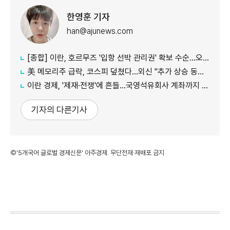
한영훈 기자
han@ajunews.com
[종합] 이란, 호르무즈 '입항 선박 관리권' 확보 수순…오만과 새 항로 합의
美 메모리주 급락, 코스피 덮쳤다…외신 "추가 상승 동력 의문"
이란 경제, '제재·전쟁'에 흔들…국영석유회사 계좌까지 동결
기자의 다른기사
©'5개국어 글로벌 경제신문' 아주경제. 무단전재·재배포 금지