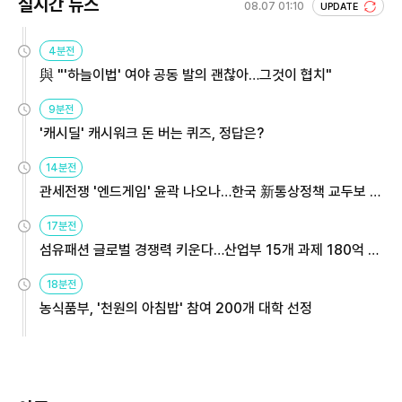
실시간 뉴스
08.07 01:10
UPDATE
4분전
與 "'하늘이법' 여야 공동 발의 괜찮아…그것이 협치"
9분전
'캐시딜' 캐시워크 돈 버는 퀴즈, 정답은?
14분전
관세전쟁 '엔드게임' 윤곽 나오나…한국 新통상정책 교두보 활
용해야
17분전
섬유패션 글로벌 경쟁력 키운다…산업부 15개 과제 180억 지
원
18분전
농식품부, '천원의 아침밥' 참여 200개 대학 선정