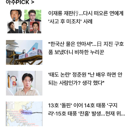
아주PICK >
이재룡 재판行…다시 떠오른 연예계
'사고 후 미조치' 사례
"한국산 물은 안마셔"…日 지진 구호
품 보냈더니 비하한 누리꾼
'태도 논란' 정준원 "난 배우 하면 안
되는 사람인가? 생각 했다"
13호 '돌핀' 이어 14호 태풍 '구지
라'·15호 태풍 '찬홈' 발생…현재 위
치와 이동경로는?