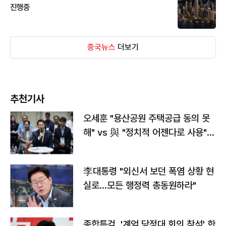
진행중
중국뉴스
더보기
추천기사
오세훈 "용산공원 주택공급 동의 못
해" vs 與 "정치적 어젠다로 사용"
맞불
李대통령 "외신서 보던 폭염 상황 현
실로…모든 행정력 총동원하라"
종합특검, '계엄 당정대 회의 참석' 한