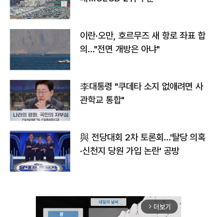
이란·오만, 호르무즈 새 항로 좌표 합
의…"전면 개방은 아냐"
李대통령 "쿠데타 소지 없애려면 사
관학교 통합"
與 전당대회 2차 토론회…'탈당 의혹
·신천지 당원 가입 논란' 공방
더보기
arrow_forward_ios