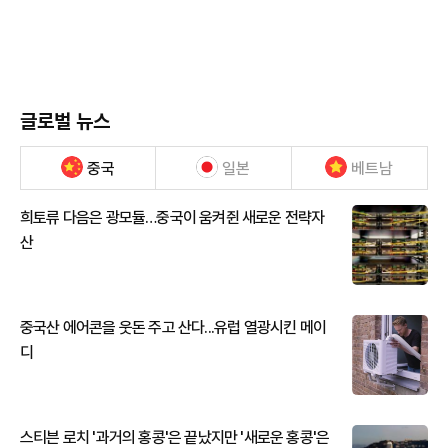
글로벌 뉴스
중국
일본
베트남
희토류 다음은 광모듈…중국이 움켜쥔 새로운 전략자
산
중국산 에어콘을 웃돈 주고 산다...유럽 열광시킨 메이
디
스티븐 로치 '과거의 홍콩'은 끝났지만 '새로운 홍콩'은