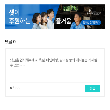
댓글
0
0
/ 300
등록