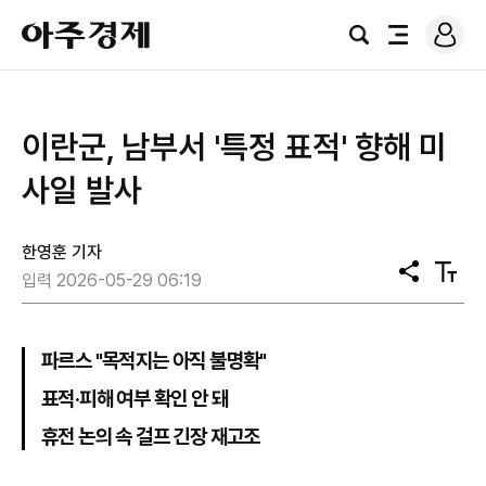
로
아
그
검
전
주
인
색
체
경
메
제
뉴
이란군, 남부서 '특정 표적' 향해 미
사일 발사
한영훈 기자
공
텍
입력 2026-05-29 06:19
유
스
트
크
기
파르스 "목적지는 아직 불명확"
표적·피해 여부 확인 안 돼
휴전 논의 속 걸프 긴장 재고조