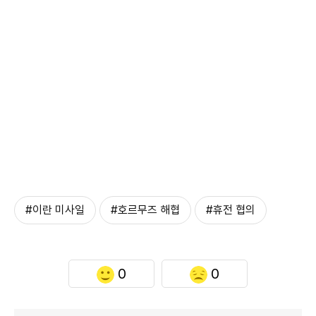
#이란 미사일
#호르무즈 해협
#휴전 협의
0
0