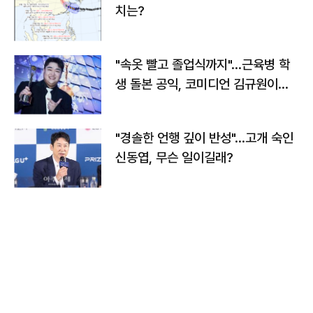
치는?
"속옷 빨고 졸업식까지"…근육병 학
생 돌본 공익, 코미디언 김규원이었
다
"경솔한 언행 깊이 반성"…고개 숙인
신동엽, 무슨 일이길래?