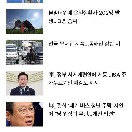
불볕더위에 온열질환자 202명 발
생…3명 숨져
전국 무더위 지속…동해안 강한 비
李, 정부 세제개편안에 제동…ISA·주
가누르기안 재검토 지시
與, 황희 '폐기 버스 청년 주택' 제안
에 "당 입장과 무관…개인 의견"