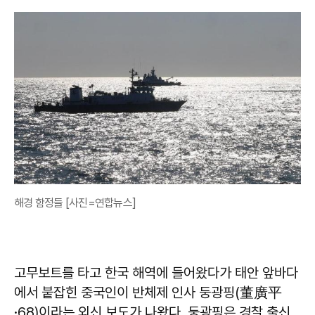
해경 함정들 [사진=연합뉴스]
고무보트를 타고 한국 해역에 들어왔다가 태안 앞바다
에서 붙잡힌 중국인이 반체제 인사 둥광핑(董廣平
·68)이라는 외신 보도가 나왔다. 둥광핑은 경찰 출신