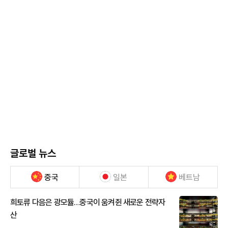
글로벌 뉴스
중국
일본
베트남
희토류 다음은 광모듈…중국이 움켜쥔 새로운 전략자
산