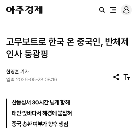
로
아
그
검
전
주
인
색
체
경
메
제
뉴
고무보트로 한국 온 중국인, 반체제
인사 둥광핑
한영훈 기자
공
텍
입력 2026-05-28 08:16
유
스
트
크
기
산둥성서 30시간 넘게 항해
태안 앞바다서 해경에 붙잡혀
중국 송환 여부가 향후 쟁점