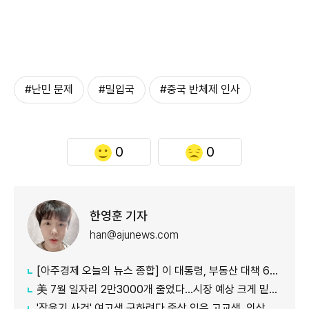
#난민 문제
#밀입국
#중국 반체제 인사
0
0
한영훈 기자
han@ajunews.com
[아주경제 오늘의 뉴스 종합] 이 대통령, 부동산 대책 6시간 점검…"기존 방식 벗어나 과감히 실행" 外
美 7월 일자리 2만3000개 줄었다…시장 예상 크게 밑돈 '고용 쇼크'
'장윤기 사건' 여고생 구하려다 중상 입은 고교생, 의상자 인정