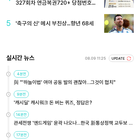
327회차 연금복권720+ 당첨번호조
회 주목
5
'축구의 신' 메시 부친상…향년 68세
실시간 뉴스
08.09 11:25
UPDATE
4분전
與 "'하늘이법' 여야 공동 발의 괜찮아…그것이 협치"
9분전
'캐시딜' 캐시워크 돈 버는 퀴즈, 정답은?
14분전
관세전쟁 '엔드게임' 윤곽 나오나…한국 新통상정책 교두보 활
용해야
17분전