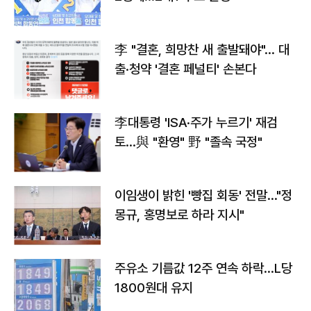
李 "결혼, 희망찬 새 출발돼야"… 대
출·청약 '결혼 페널티' 손본다
李대통령 'ISA·주가 누르기' 재검
토…與 "환영" 野 "졸속 국정"
이임생이 밝힌 '빵집 회동' 전말…"정
몽규, 홍명보로 하라 지시"
주유소 기름값 12주 연속 하락…L당
1800원대 유지