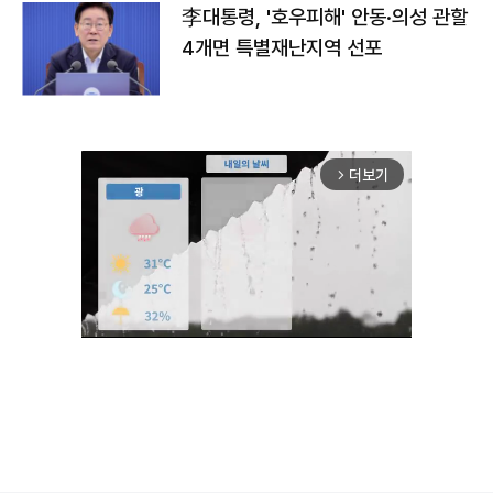
李대통령, '호우피해' 안동·의성 관할
4개면 특별재난지역 선포
더보기
arrow_forward_ios
Unmute