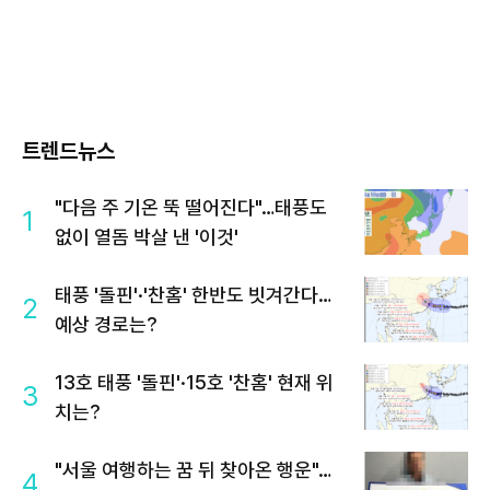
트렌드뉴스
"다음 주 기온 뚝 떨어진다"…태풍도
1
없이 열돔 박살 낸 '이것'
태풍 '돌핀'·'찬홈' 한반도 빗겨간다…
2
예상 경로는?
13호 태풍 '돌핀'·15호 '찬홈' 현재 위
3
치는?
"서울 여행하는 꿈 뒤 찾아온 행운"…
4