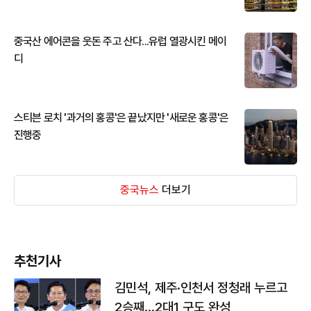
중국산 에어콘을 웃돈 주고 산다...유럽 열광시킨 메이
디
스티븐 로치 '과거의 홍콩'은 끝났지만 '새로운 홍콩'은
진행중
중국뉴스
더보기
추천기사
김민석, 제주·인천서 정청래 누르고
2승째…2대1 구도 완성