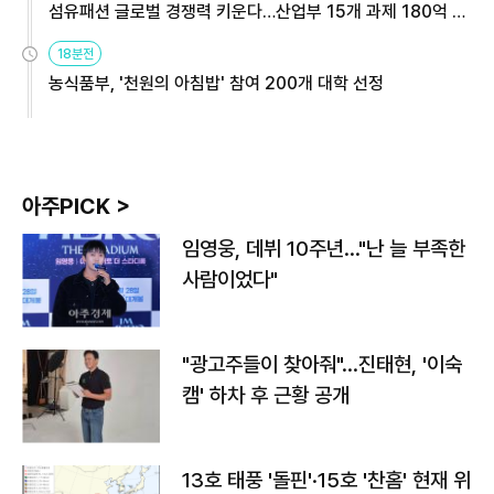
섬유패션 글로벌 경쟁력 키운다…산업부 15개 과제 180억 지
원
18분전
농식품부, '천원의 아침밥' 참여 200개 대학 선정
아주PICK >
임영웅, 데뷔 10주년…"난 늘 부족한
사람이었다"
"광고주들이 찾아줘"…진태현, '이숙
캠' 하차 후 근황 공개
13호 태풍 '돌핀'·15호 '찬홈' 현재 위