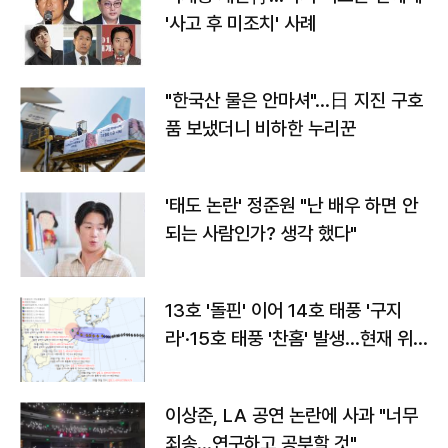
'사고 후 미조치' 사례
"한국산 물은 안마셔"…日 지진 구호
품 보냈더니 비하한 누리꾼
'태도 논란' 정준원 "난 배우 하면 안
되는 사람인가? 생각 했다"
13호 '돌핀' 이어 14호 태풍 '구지
라'·15호 태풍 '찬홈' 발생…현재 위
치와 이동경로는?
이상준, LA 공연 논란에 사과 "너무
죄송…연구하고 공부할 것"