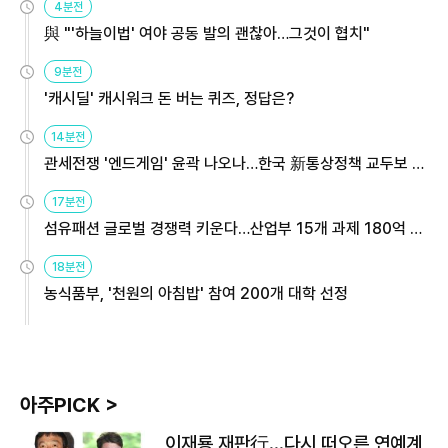
4분전
與 "'하늘이법' 여야 공동 발의 괜찮아…그것이 협치"
9분전
'캐시딜' 캐시워크 돈 버는 퀴즈, 정답은?
14분전
관세전쟁 '엔드게임' 윤곽 나오나…한국 新통상정책 교두보 활
용해야
17분전
섬유패션 글로벌 경쟁력 키운다…산업부 15개 과제 180억 지
원
18분전
농식품부, '천원의 아침밥' 참여 200개 대학 선정
아주PICK >
이재룡 재판行…다시 떠오른 연예계