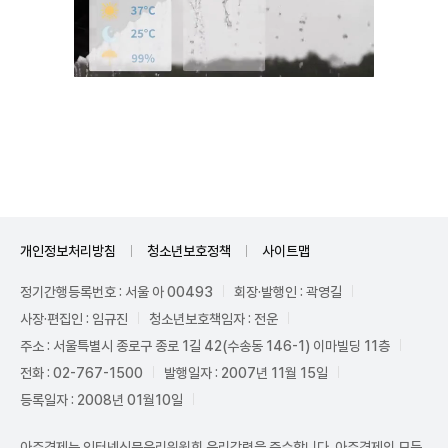
Unmute
개인정보처리방침
청소년보호정책
사이트맵
정기간행등록번호 : 서울 아 00493
회장·발행인 : 곽영길
사장·편집인 : 임규진
청소년보호책임자 : 전운
주소 : 서울특별시 종로구 종로 1길 42(수송동 146-1) 이마빌딩 11층
전화 : 02-767-1500
발행일자 : 2007년 11월 15일
등록일자 : 2008년 01월10일
아주경제는 인터넷신문윤리위원회 윤리강령을 준수합니다. 아주경제의 모든