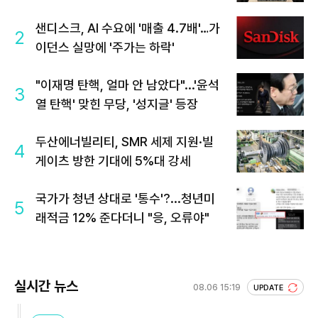
샌디스크, AI 수요에 '매출 4.7배'…가
2
이던스 실망에 '주가는 하락'
"이재명 탄핵, 얼마 안 남았다"...'윤석
3
열 탄핵' 맞힌 무당, '성지글' 등장
두산에너빌리티, SMR 세제 지원·빌
4
게이츠 방한 기대에 5%대 강세
국가가 청년 상대로 '통수'?...청년미
5
래적금 12% 준다더니 "응, 오류야"
실시간 뉴스
08.06 15:19
UPDATE