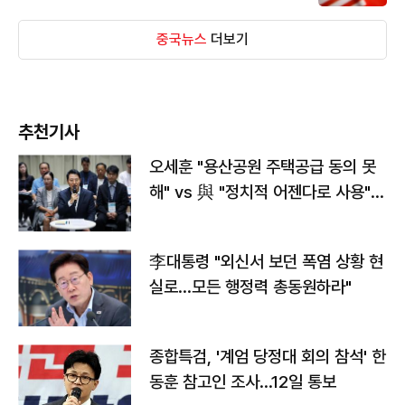
중국뉴스
더보기
추천기사
오세훈 "용산공원 주택공급 동의 못
해" vs 與 "정치적 어젠다로 사용"
맞불
李대통령 "외신서 보던 폭염 상황 현
실로…모든 행정력 총동원하라"
종합특검, '계엄 당정대 회의 참석' 한
동훈 참고인 조사...12일 통보