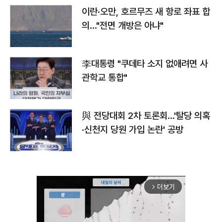
이란·오만, 호르무즈 새 항로 좌표 합
의…"전면 개방은 아냐"
李대통령 "쿠데타 소지 없애려면 사
관학교 통합"
與 전당대회 2차 토론회…'탈당 의혹
·신천지 당원 가입 논란' 공방
더보기
arrow_forward_ios