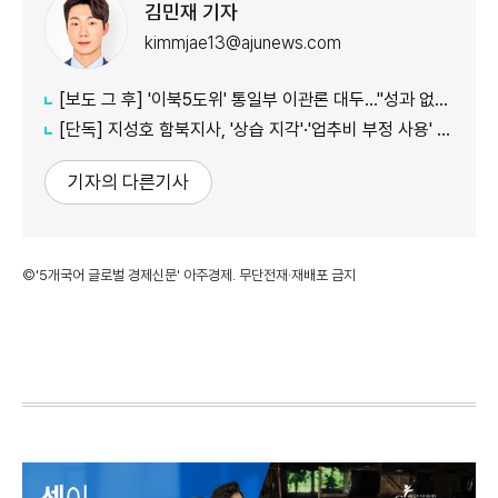
김민재 기자
kimmjae13@ajunews.com
[보도 그 후] '이북5도위' 통일부 이관론 대두…"성과 없는 조직 과감히 폐지"
[단독] 지성호 함북지사, '상습 지각'·'업추비 부정 사용' 의혹(프라임5)
기자의 다른기사
©'5개국어 글로벌 경제신문' 아주경제. 무단전재·재배포 금지