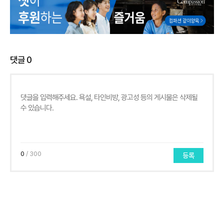
댓글
0
0
/ 300
등록