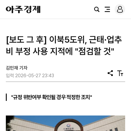
로
아
그
검
전
주
인
색
체
경
메
제
뉴
[보도 그 후] 이북5도위, 근태·업추
비 부정 사용 지적에 "점검할 것"
김민재 기자
공
텍
입력 2026-05-27 23:43
유
스
트
크
기
"규정 위반여부 확인될 경우 적정한 조치"