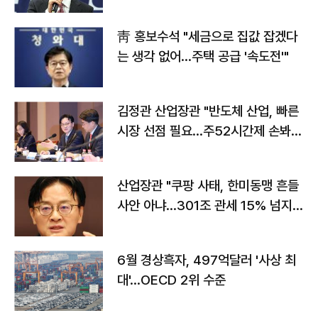
靑 홍보수석 "세금으로 집값 잡겠다
는 생각 없어…주택 공급 '속도전'"
김정관 산업장관 "반도체 산업, 빠른
시장 선점 필요…주52시간제 손봐
야"
산업장관 "쿠팡 사태, 한미동맹 흔들
사안 아냐…301조 관세 15% 넘지
않도록 협의"
6월 경상흑자, 497억달러 '사상 최
대'…OECD 2위 수준