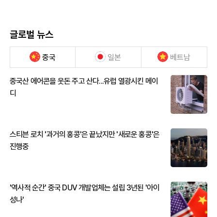
글로벌 뉴스
중국
일본
베트남
중국산 에어콘을 웃돈 주고 산다...유럽 열광시킨 메이
디
스티븐 로치 '과거의 홍콩'은 끝났지만 '새로운 홍콩'은
진행중
'역사적 순간' 중국 DUV 개발업체는 설립 3년된 '아이
성나'