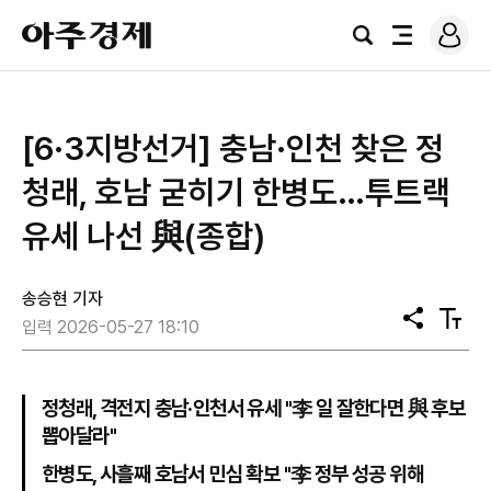
로
아
그
검
전
주
인
색
체
경
메
제
뉴
[6·3지방선거] 충남·인천 찾은 정
청래, 호남 굳히기 한병도…투트랙
유세 나선 與(종합)
송승현 기자
공
텍
입력 2026-05-27 18:10
유
스
트
크
기
정청래, 격전지 충남·인천서 유세 "李 일 잘한다면 與 후보
뽑아달라"
한병도, 사흘째 호남서 민심 확보 "李 정부 성공 위해