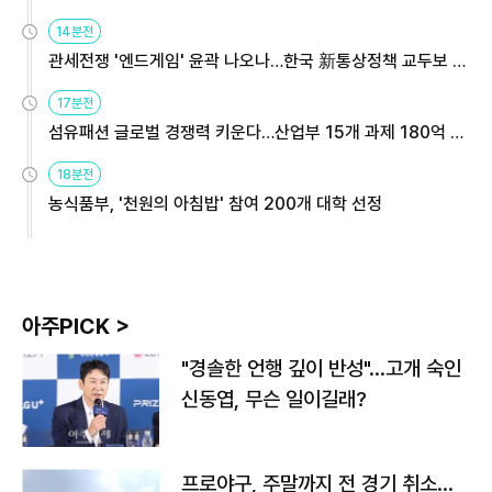
14분전
관세전쟁 '엔드게임' 윤곽 나오나…한국 新통상정책 교두보 활
용해야
17분전
섬유패션 글로벌 경쟁력 키운다…산업부 15개 과제 180억 지
원
18분전
농식품부, '천원의 아침밥' 참여 200개 대학 선정
아주PICK >
"경솔한 언행 깊이 반성"…고개 숙인
신동엽, 무슨 일이길래?
프로야구, 주말까지 전 경기 취소…