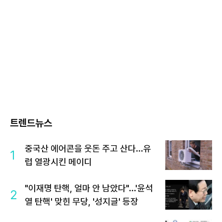
트렌드뉴스
중국산 에어콘을 웃돈 주고 산다...유
1
럽 열광시킨 메이디
"이재명 탄핵, 얼마 안 남았다"...'윤석
2
열 탄핵' 맞힌 무당, '성지글' 등장