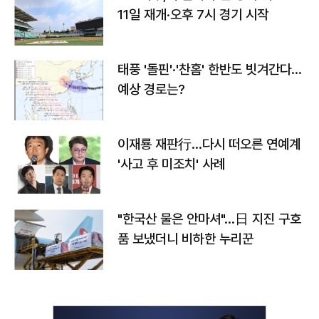
11일 재개·오후 7시 경기 시작
태풍 '돌핀'·'찬홈' 한반도 빗겨간다…
예상 경로는?
이재룡 재판行…다시 떠오른 연예계
'사고 후 미조치' 사례
"한국산 물은 안마셔"…日 지진 구호
품 보냈더니 비하한 누리꾼