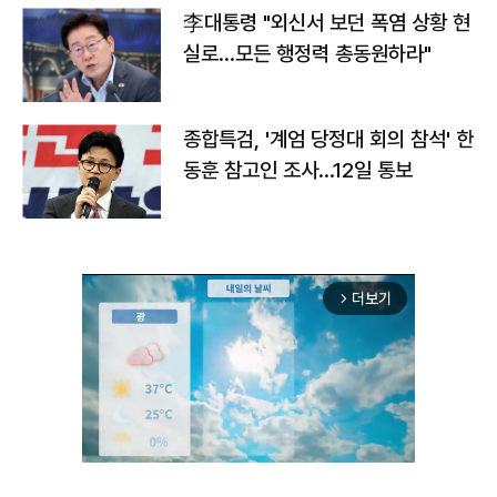
李대통령 "외신서 보던 폭염 상황 현
실로…모든 행정력 총동원하라"
종합특검, '계엄 당정대 회의 참석' 한
동훈 참고인 조사...12일 통보
더보기
arrow_forward_ios