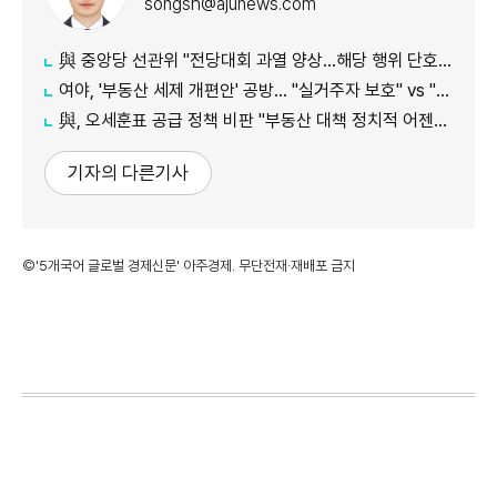
songsh@ajunews.com
與 중앙당 선관위 "전당대회 과열 양상…해당 행위 단호히 대처"
여야, '부동산 세제 개편안' 공방… "실거주자 보호" vs "무책임의 극치"
與, 오세훈표 공급 정책 비판 "부동산 대책 정치적 어젠다로 사용"
기자의 다른기사
©'5개국어 글로벌 경제신문' 아주경제. 무단전재·재배포 금지