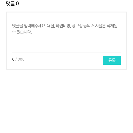
댓글
0
0
/ 300
등록