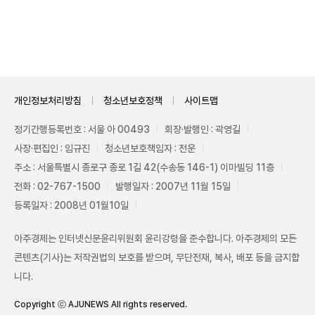
Unmute
개인정보처리방침
청소년보호정책
사이트맵
정기간행등록번호 : 서울 아 00493
회장·발행인 : 곽영길
사장·편집인 : 임규진
청소년보호책임자 : 전운
주소 : 서울특별시 종로구 종로 1길 42(수송동 146-1) 이마빌딩 11층
전화 : 02-767-1500
발행일자 : 2007년 11월 15일
등록일자 : 2008년 01월10일
아주경제는 인터넷신문윤리위원회 윤리강령을 준수합니다. 아주경제의 모든
콘텐츠(기사)는 저작권법의 보호를 받으며, 무단전재, 복사, 배포 등을 금지합
니다.
Copyright ⓒ AJUNEWS All rights reserved.