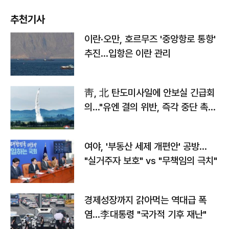
추천기사
이란·오만, 호르무즈 '중앙항로 통항'
추진…입항은 이란 관리
靑, 北 탄도미사일에 안보실 긴급회
의…"유엔 결의 위반, 즉각 중단 촉
구"
여야, '부동산 세제 개편안' 공방…
"실거주자 보호" vs "무책임의 극치"
경제성장까지 갉아먹는 역대급 폭
염…李대통령 "국가적 기후 재난"