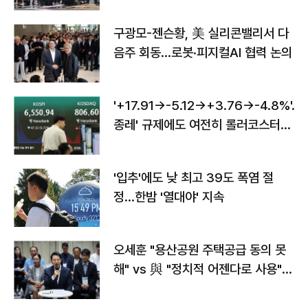
구광모-젠슨황, 美 실리콘밸리서 다
음주 회동…로봇·피지컬AI 협력 논의
'+17.91→-5.12→+3.76→-4.8%'…'
종레' 규제에도 여전히 롤러코스터
타는 코스피
'입추'에도 낮 최고 39도 폭염 절
정…한밤 '열대야' 지속
오세훈 "용산공원 주택공급 동의 못
해" vs 與 "정치적 어젠다로 사용"
맞불