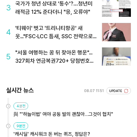
국가가 청년 상대로 '통수'?...청년미
3
래적금 12% 준다더니 "응, 오류야"
'티웨이' 벗고 '트리니티항공' 새
4
옷…"FSC·LCC 틈새, SSC 전략으로
공략"
"서울 여행하는 꿈 뒤 찾아온 행운"…
5
327회차 연금복권720+ 당첨번호조
회 주목
실시간 뉴스
08.07 11:51
UPDATE
4분전
與 "'하늘이법' 여야 공동 발의 괜찮아…그것이 협치"
9분전
'캐시딜' 캐시워크 돈 버는 퀴즈, 정답은?