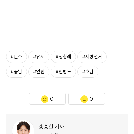
#민주
#유세
#정청래
#지방선거
#충남
#인천
#한병도
#호남
0
0
송승현 기자