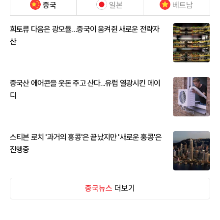
중국
일본
베트남
희토류 다음은 광모듈…중국이 움켜쥔 새로운 전략자
산
중국산 에어콘을 웃돈 주고 산다...유럽 열광시킨 메이
디
스티븐 로치 '과거의 홍콩'은 끝났지만 '새로운 홍콩'은
진행중
중국뉴스
더보기