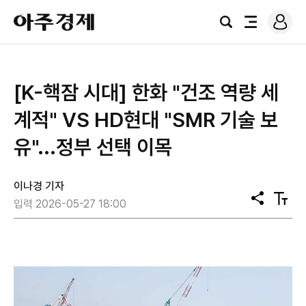
로
아
그
검
전
주
인
색
체
경
메
제
뉴
[K-핵잠 시대] 한화 "건조 역량 세
계적" VS HD현대 "SMR 기술 보
유"...정부 선택 이목
이나경 기자
공
텍
입력 2026-05-27 18:00
유
스
트
크
기