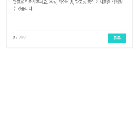
0
/ 300
등록