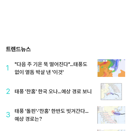
트렌드뉴스
"다음 주 기온 뚝 떨어진다"…태풍도
1
없이 열돔 박살 낸 '이것'
2
태풍 '찬홈' 한국 오나…예상 경로 보니
태풍 '돌핀'·'찬홈' 한반도 빗겨간다…
3
예상 경로는?