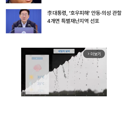
李대통령, '호우피해' 안동·의성 관할
4개면 특별재난지역 선포
더보기
arrow_forward_ios
Unmute