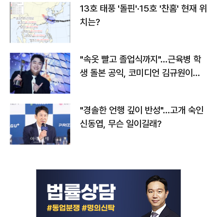
13호 태풍 '돌핀'·15호 '찬홈' 현재 위
치는?
"속옷 빨고 졸업식까지"…근육병 학
생 돌본 공익, 코미디언 김규원이었
다
"경솔한 언행 깊이 반성"…고개 숙인
신동엽, 무슨 일이길래?