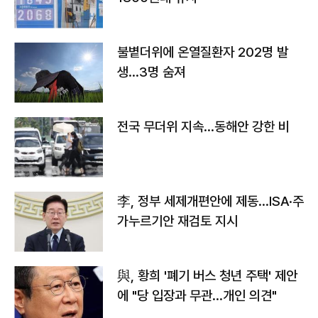
불볕더위에 온열질환자 202명 발
생…3명 숨져
전국 무더위 지속…동해안 강한 비
李, 정부 세제개편안에 제동…ISA·주
가누르기안 재검토 지시
與, 황희 '폐기 버스 청년 주택' 제안
에 "당 입장과 무관…개인 의견"