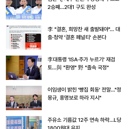
2승째…2대1 구도 완성
李 "결혼, 희망찬 새 출발돼야"… 대
출·청약 '결혼 페널티' 손본다
李대통령 'ISA·주가 누르기' 재검
토…與 "환영" 野 "졸속 국정"
이임생이 밝힌 '빵집 회동' 전말…"정
몽규, 홍명보로 하라 지시"
주유소 기름값 12주 연속 하락…L당
1800원대 유지