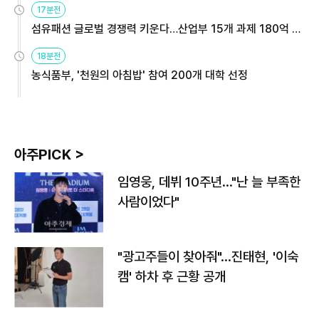
17분전
섬유패션 글로벌 경쟁력 키운다…산업부 15개 과제 180억 지
원
18분전
농식품부, '천원의 아침밥' 참여 200개 대학 선정
아주PICK >
임영웅, 데뷔 10주년…"난 늘 부족한
사람이었다"
"광고주들이 찾아줘"…진태현, '이숙
캠' 하차 후 근황 공개