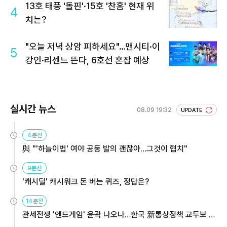
13호 태풍 '돌핀'·15호 '찬홈' 현재 위
4
치는?
"오늘 저녁 상암 피하세요"…맨시티·이
5
강인·리센느 뜬다, 6호선 혼잡 예상
실시간 뉴스
08.09 19:32
UPDATE
4분전
與 "'하늘이법' 여야 공동 발의 괜찮아…그것이 협치"
9분전
'캐시딜' 캐시워크 돈 버는 퀴즈, 정답은?
14분전
관세전쟁 '엔드게임' 윤곽 나오나…한국 新통상정책 교두보 활
용해야