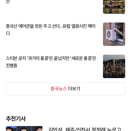
산
중국산 에어콘을 웃돈 주고 산다...유럽 열광시킨 메이
디
스티븐 로치 '과거의 홍콩'은 끝났지만 '새로운 홍콩'은
진행중
중국뉴스
더보기
추천기사
김민석, 제주·인천서 정청래 누르고