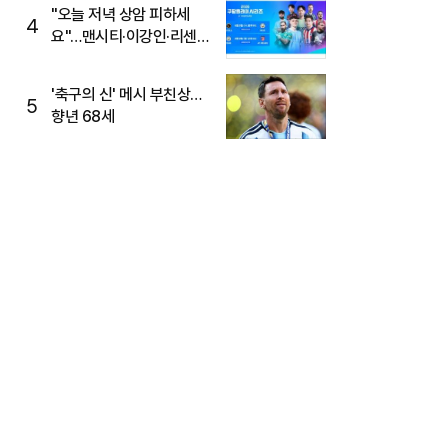
"오늘 저녁 상암 피하세
4
요"…맨시티·이강인·리센느
뜬다, 6호선 혼잡 예상
'축구의 신' 메시 부친상…
5
향년 68세