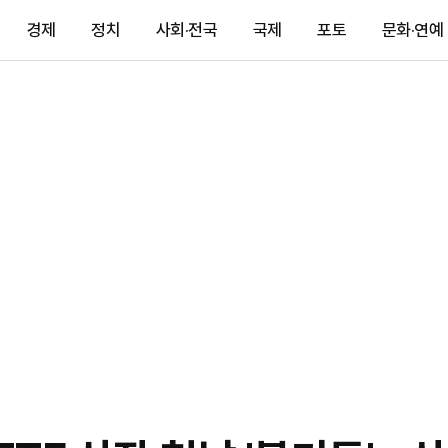
경제
정치
사회·전국
국제
포토
문화·연예