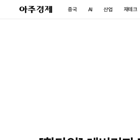
아
중국
AI
산업
재테크
주
경
제