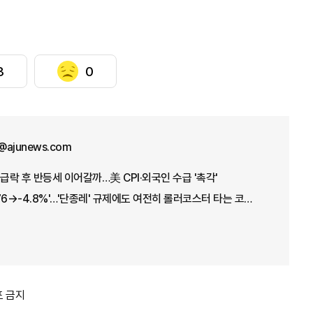
3
0
@ajunews.com
급락 후 반등세 이어갈까…美 CPI·외국인 수급 '촉각'
'+17.91→-5.12→+3.76→-4.8%'…'단종레' 규제에도 여전히 롤러코스터 타는 코스피
포 금지