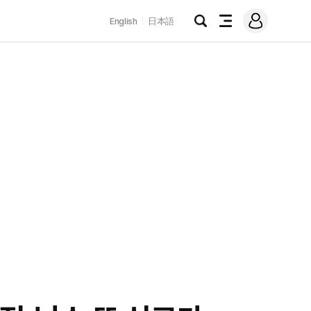
로
English
日本語
그
검
전
인
색
체
메
뉴