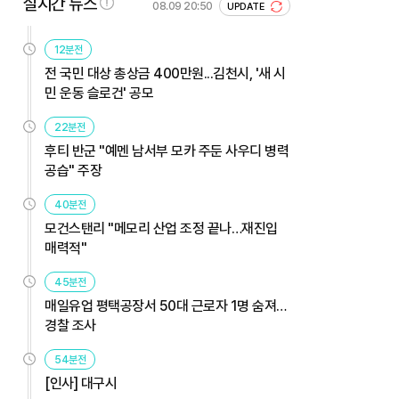
실시간 뉴스
08.09 20:50
UPDATE
12분전
전 국민 대상 총상금 400만원...김천시, '새 시
민 운동 슬로건' 공모
22분전
후티 반군 "예멘 남서부 모카 주둔 사우디 병력
공습" 주장
40분전
모건스탠리 "메모리 산업 조정 끝나…재진입
매력적"
45분전
매일유업 평택공장서 50대 근로자 1명 숨져…
경찰 조사
54분전
[인사] 대구시