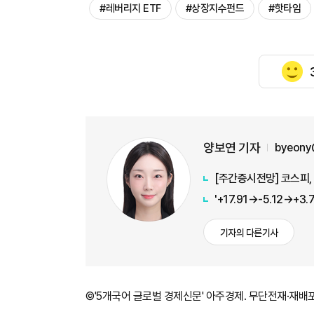
#레버리지 ETF
#상장지수펀드
#핫타임
양보연 기자
byeony
[주간증시전망] 코스피, 
기자의 다른기사
©'5개국어 글로벌 경제신문' 아주경제. 무단전재·재배