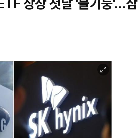
ETF 상장 첫날 '불기둥'…
이
미
지
확
대