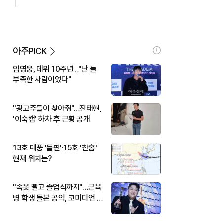
아주PICK
임영웅, 데뷔 10주년…"난 늘
부족한 사람이었다"
"광고주들이 찾아줘"…진태현,
'이숙캠' 하차 후 근황 공개
13호 태풍 '돌핀'·15호 '찬홈'
현재 위치는?
"속옷 빨고 졸업식까지"…근육
병 학생 돌본 공익, 코미디언 김
규원이었다