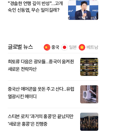
"경솔한 언행 깊이 반성"…고개
숙인 신동엽, 무슨 일이길래?
글로벌 뉴스
중국
일본
베트남
희토류 다음은 광모듈…중국이 움켜쥔
새로운 전략자산
중국산 에어콘을 웃돈 주고 산다...유럽
열광시킨 메이디
스티븐 로치 '과거의 홍콩'은 끝났지만
'새로운 홍콩'은 진행중