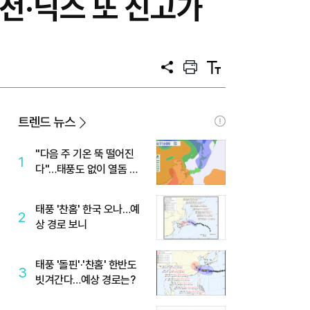
삼전·닉스 또 신고가
공
프
텍
유
린
스
트
트
크
기
트렌드 뉴스
"다음 주 기온 뚝 떨어진
1
다"…태풍도 없이 열돔 박
살 낸 '이것'
태풍 '찬홈' 한국 오나…예
2
상 경로 보니
태풍 '돌핀'·'찬홈' 한반도
3
빗겨간다…예상 경로는?