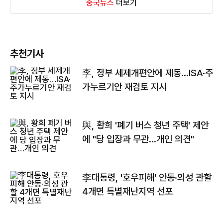
중국뉴스
더보기
추천기사
李, 정부 세제개편안에 제동…ISA·주
가누르기안 재검토 지시
與, 황희 '폐기 버스 청년 주택' 제안
에 "당 입장과 무관…개인 의견"
李대통령, '호우피해' 안동·의성 관할
4개면 특별재난지역 선포