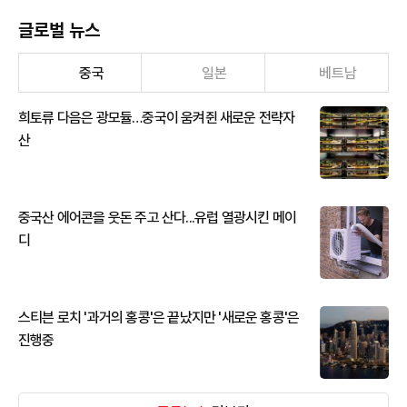
글로벌 뉴스
중국
일본
베트남
희토류 다음은 광모듈…중국이 움켜쥔 새로운 전략자
산
중국산 에어콘을 웃돈 주고 산다...유럽 열광시킨 메이
디
스티븐 로치 '과거의 홍콩'은 끝났지만 '새로운 홍콩'은
진행중