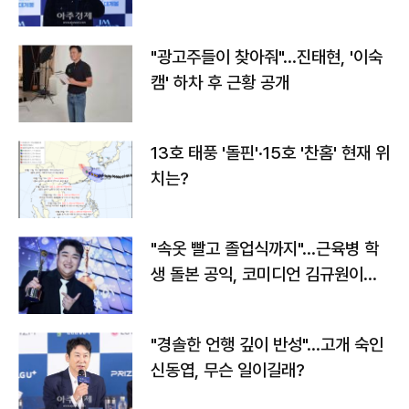
"광고주들이 찾아줘"…진태현, '이숙
캠' 하차 후 근황 공개
13호 태풍 '돌핀'·15호 '찬홈' 현재 위
치는?
"속옷 빨고 졸업식까지"…근육병 학
생 돌본 공익, 코미디언 김규원이었
다
"경솔한 언행 깊이 반성"…고개 숙인
신동엽, 무슨 일이길래?