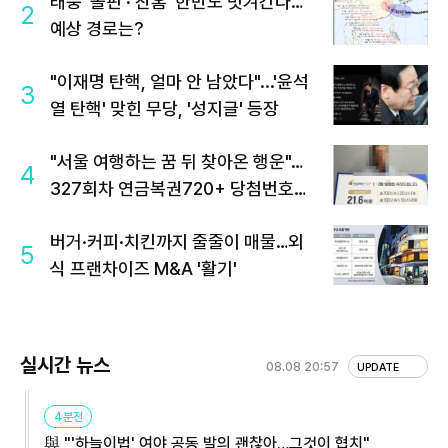
태풍 '돌핀'·'찬홈' 한반도 빗겨간다…
2
예상 경로는?
"이재명 탄핵, 얼마 안 남았다"...'윤석
3
열 탄핵' 맞힌 무당, '성지글' 등장
"서울 여행하는 꿈 뒤 찾아온 행운"…
4
327회차 연금복권720+ 당첨번호조
회 주목
버거·커피·치킨까지 줄줄이 매물…외
5
식 프랜차이즈 M&A '활기'
실시간 뉴스
08.08 20:57
UPDATE
4분전
與 "'하늘이법' 여야 공동 발의 괜찮아…그것이 협치"