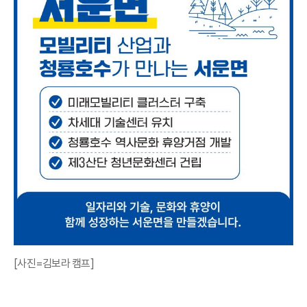
[사진=김보라 캠프]