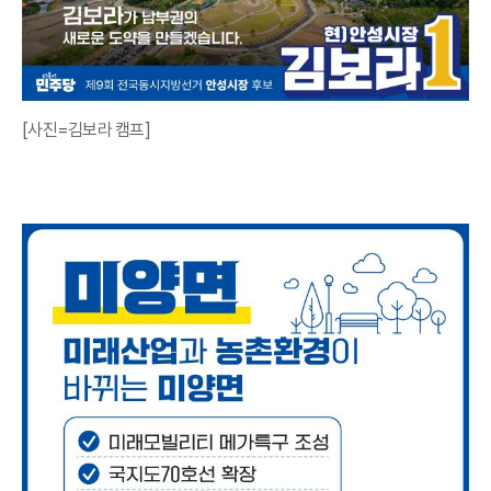
[사진=김보라 캠프]