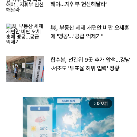
해야…지휘부 헌신해달라"
與, 부동산 세제 개편안 비판 오세훈
에 '맹공'…"공급 억제기"
합수본, 선관위 9곳 추가 압색…강남
·서초도 '투표율 허위 입력' 정황
더보기
arrow_forward_ios