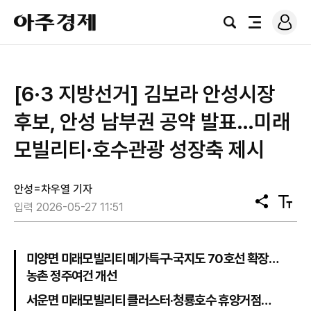
로
아
그
검
전
주
인
색
체
경
메
제
뉴
[6·3 지방선거] 김보라 안성시장
후보, 안성 남부권 공약 발표…미래
모빌리티·호수관광 성장축 제시
안성=차우열 기자
공
텍
입력 2026-05-27 11:51
유
스
트
크
기
미양면 미래모빌리티 메가특구·국지도 70호선 확장…
농촌 정주여건 개선
서운면 미래모빌리티 클러스터·청룡호수 휴양거점…