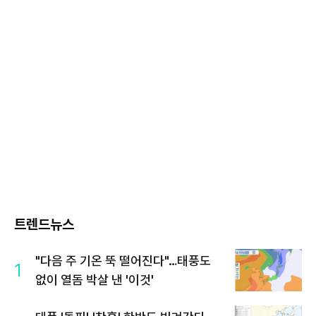
트렌드뉴스
"다음 주 기온 뚝 떨어진다"…태풍도
1
없이 열돔 박살 낸 '이것'