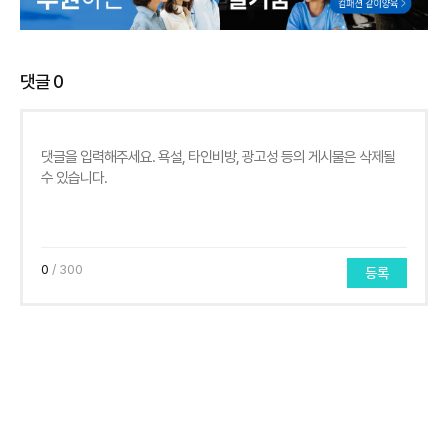
댓글
0
0
/ 300
등록