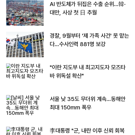
AI 반도체가 뒤집은 수출 순위…韓·
대만, 사상 첫 日 추월
경찰, 9월부터 '제 가족 사건' 못 맡는
다…수사인력 881명 보강
"이란 지도부 내 최고지도자 모즈타
바 위독설 확산"
서울 낮 35도 무더위 계속…동해안
최대 150㎜ 폭우
李대통령 "군, 내란 이후 신뢰 회복