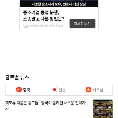
글로벌 뉴스
중국
일본
베트남
희토류 다음은 광모듈…중국이 움켜쥔 새로운 전략자
산