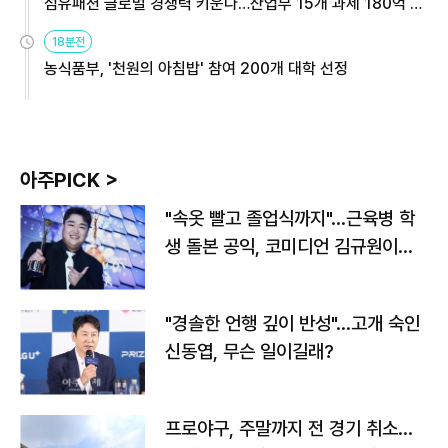
섬유패션 글로벌 경쟁력 키운다…산업부 15개 과제 180억 지
원
18분전
농식품부, '천원의 아침밥' 참여 200개 대학 선정
아주PICK >
"속옷 빨고 졸업식까지"…근육병 학
생 돌본 공익, 코미디언 김규원이었
다
"경솔한 언행 깊이 반성"…고개 숙인
신동엽, 무슨 일이길래?
프로야구, 주말까지 전 경기 취소…