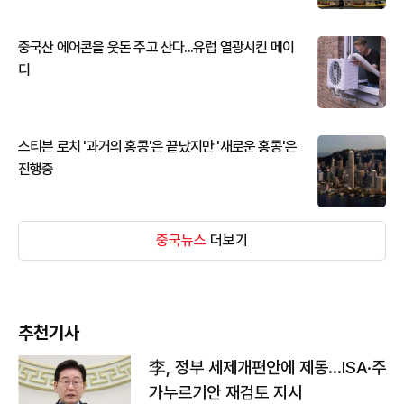
중국산 에어콘을 웃돈 주고 산다...유럽 열광시킨 메이
디
스티븐 로치 '과거의 홍콩'은 끝났지만 '새로운 홍콩'은
진행중
중국뉴스
더보기
추천기사
李, 정부 세제개편안에 제동…ISA·주
가누르기안 재검토 지시