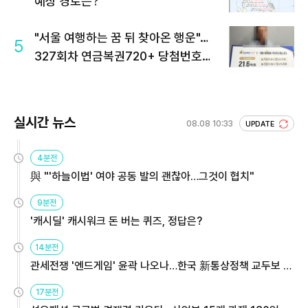
예상 경로는?
"서울 여행하는 꿈 뒤 찾아온 행운"…
5
327회차 연금복권720+ 당첨번호조
회 주목
실시간 뉴스
08.08 10:33
UPDATE
4분전
與 "'하늘이법' 여야 공동 발의 괜찮아…그것이 협치"
9분전
'캐시딜' 캐시워크 돈 버는 퀴즈, 정답은?
14분전
관세전쟁 '엔드게임' 윤곽 나오나…한국 新통상정책 교두보 활
용해야
17분전