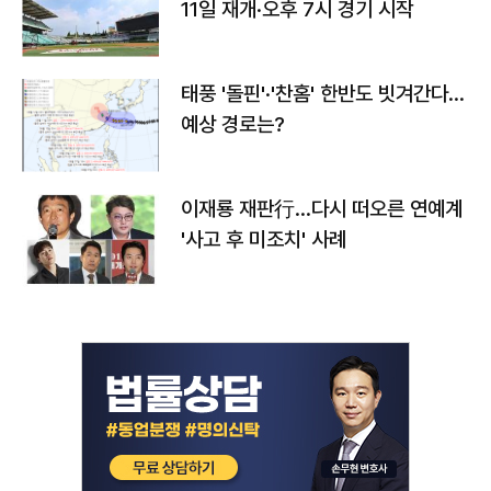
11일 재개·오후 7시 경기 시작
태풍 '돌핀'·'찬홈' 한반도 빗겨간다…
예상 경로는?
이재룡 재판行…다시 떠오른 연예계
'사고 후 미조치' 사례