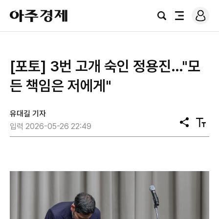
로
아
그
검
전
주
인
색
체
경
메
제
뉴
[포토] 3번 고개 숙인 정용진…"모
든 책임은 저에게"
유대길 기자
공
텍
입력 2026-05-26 22:49
유
스
트
크
기