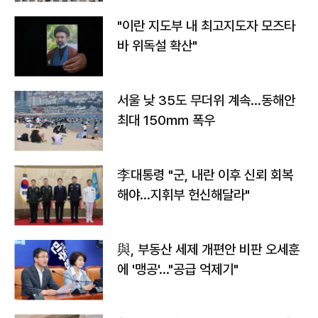
"이란 지도부 내 최고지도자 모즈타
바 위독설 확산"
서울 낮 35도 무더위 계속…동해안
최대 150㎜ 폭우
李대통령 "군, 내란 이후 신뢰 회복
해야…지휘부 헌신해달라"
與, 부동산 세제 개편안 비판 오세훈
에 '맹공'…"공급 억제기"