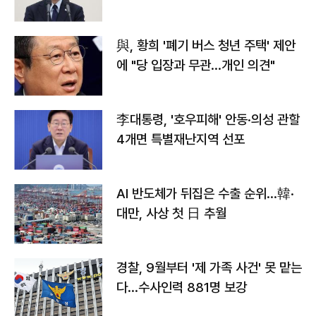
與, 황희 '폐기 버스 청년 주택' 제안
에 "당 입장과 무관…개인 의견"
李대통령, '호우피해' 안동·의성 관할
4개면 특별재난지역 선포
AI 반도체가 뒤집은 수출 순위…韓·
대만, 사상 첫 日 추월
경찰, 9월부터 '제 가족 사건' 못 맡는
다…수사인력 881명 보강