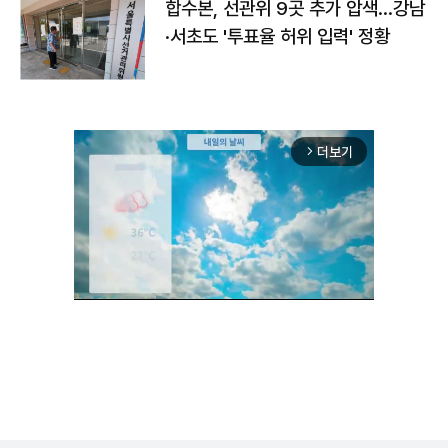
합수본, 선관위 9곳 추가 압색…강남
·서초도 '투표율 허위 입력' 정황
더보기
arrow_forward_ios
Unmute