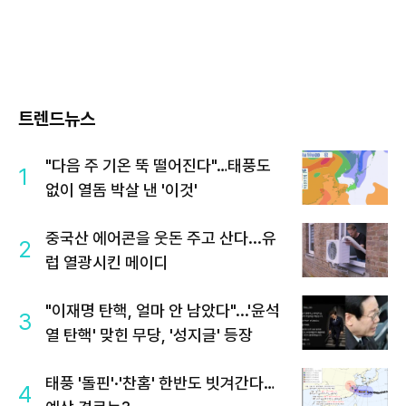
트렌드뉴스
"다음 주 기온 뚝 떨어진다"…태풍도
1
없이 열돔 박살 낸 '이것'
중국산 에어콘을 웃돈 주고 산다...유
2
럽 열광시킨 메이디
"이재명 탄핵, 얼마 안 남았다"...'윤석
3
열 탄핵' 맞힌 무당, '성지글' 등장
태풍 '돌핀'·'찬홈' 한반도 빗겨간다…
4