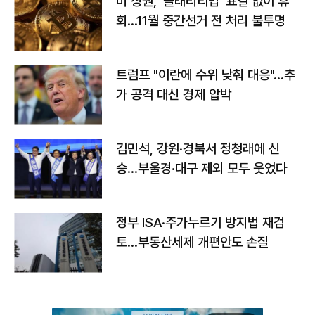
미 상원, '클래리티법' 표결 없이 휴
회…11월 중간선거 전 처리 불투명
트럼프 "이란에 수위 낮춰 대응"…추
가 공격 대신 경제 압박
김민석, 강원·경북서 정청래에 신
승…부울경·대구 제외 모두 웃었다
정부 ISA·주가누르기 방지법 재검
토…부동산세제 개편안도 손질