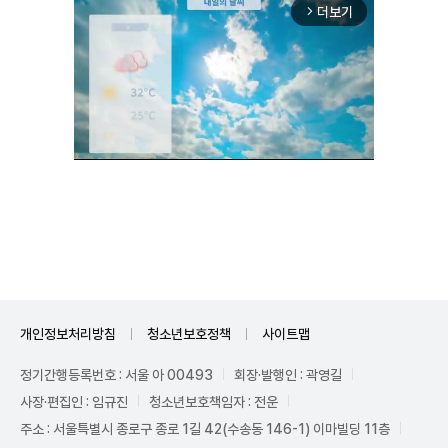
더보기
arrow_forward_ios
Unmute
개인정보처리방침
청소년보호정책
사이트맵
정기간행등록번호 : 서울 아 00493
회장·발행인 : 곽영길
사장·편집인 : 임규진
청소년보호책임자 : 전운
주소 : 서울특별시 종로구 종로 1길 42(수송동 146-1) 이마빌딩 11층