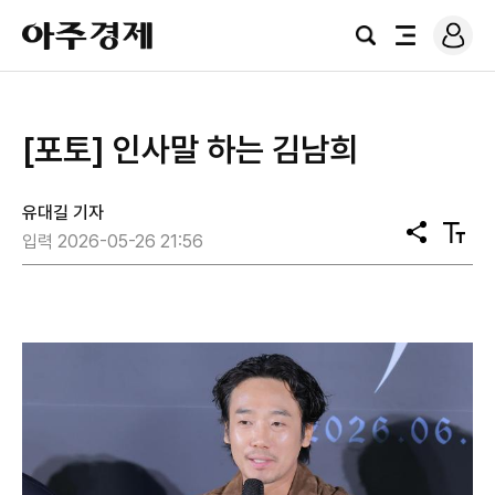
로
아
그
검
전
주
인
색
체
경
메
제
뉴
[포토] 인사말 하는 김남희
유대길 기자
공
텍
입력 2026-05-26 21:56
유
스
트
크
기