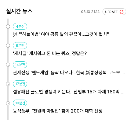
실시간 뉴스
08.10 21:14
UPDATE
4분전
與 "'하늘이법' 여야 공동 발의 괜찮아…그것이 협치"
9분전
'캐시딜' 캐시워크 돈 버는 퀴즈, 정답은?
14분전
관세전쟁 '엔드게임' 윤곽 나오나…한국 新통상정책 교두보 활
용해야
17분전
섬유패션 글로벌 경쟁력 키운다…산업부 15개 과제 180억 지
원
18분전
농식품부, '천원의 아침밥' 참여 200개 대학 선정