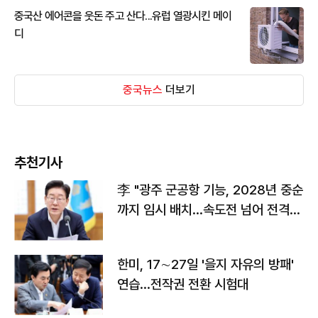
중국산 에어콘을 웃돈 주고 산다...유럽 열광시킨 메이
디
중국뉴스
더보기
추천기사
李 "광주 군공항 기능, 2028년 중순
까지 임시 배치…속도전 넘어 전격
전"
한미, 17∼27일 '을지 자유의 방패'
연습…전작권 전환 시험대