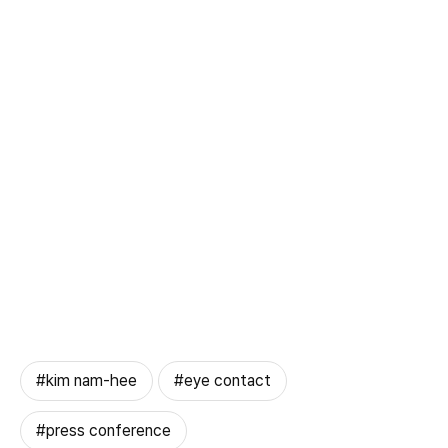
#kim nam-hee
#eye contact
#press conference