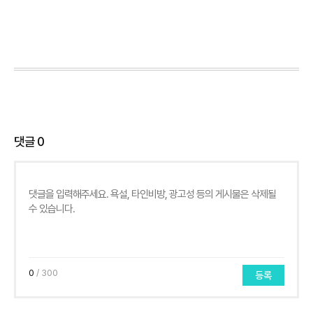
댓글
0
0
/ 300
등록