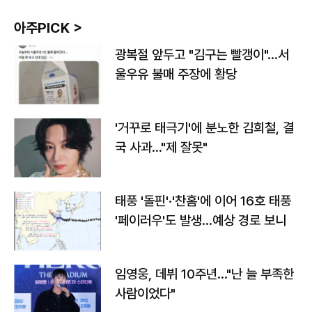
아주PICK >
광복절 앞두고 "김구는 빨갱이"…서
울우유 불매 주장에 황당
'거꾸로 태극기'에 분노한 김희철, 결
국 사과…"제 잘못"
태풍 '돌핀'·'찬홈'에 이어 16호 태풍
'페이러우'도 발생…예상 경로 보니
임영웅, 데뷔 10주년…"난 늘 부족한
사람이었다"