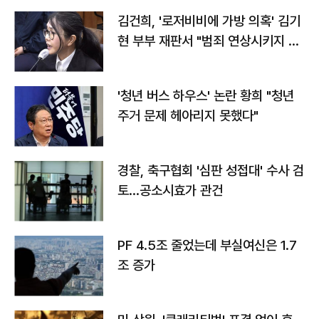
김건희, '로저비비에 가방 의혹' 김기
현 부부 재판서 "범죄 연상시키지 말
라"
'청년 버스 하우스' 논란 황희 "청년
주거 문제 헤아리지 못했다"
경찰, 축구협회 '심판 성접대' 수사 검
토…공소시효가 관건
PF 4.5조 줄었는데 부실여신은 1.7
조 증가