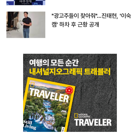
"광고주들이 찾아줘"…진태현, '이숙
캠' 하차 후 근황 공개