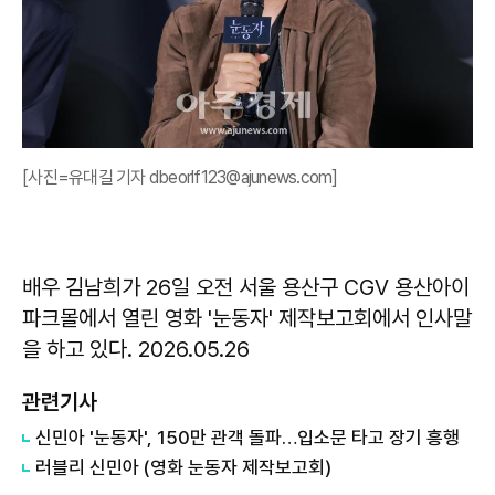
[사진=유대길 기자 dbeorlf123@ajunews.com]
배우 김남희가 26일 오전 서울 용산구 CGV 용산아이
파크몰에서 열린 영화 '눈동자' 제작보고회에서 인사말
을 하고 있다. 2026.05.26
관련기사
신민아 '눈동자', 150만 관객 돌파…입소문 타고 장기 흥행
러블리 신민아 (영화 눈동자 제작보고회)