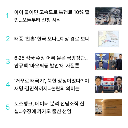
아이 둘이면 고속도로 통행료 10% 할
1
인…오늘부터 신청 시작
2
태풍 '찬홈' 한국 오나…예상 경로 보니
6·25 적국 수장 어록 읊은 국방장관…
3
안규백 '마오쩌둥 발언'에 자질론
'거꾸로 태극기', 북한 상징이었다? 이
4
재명·김민석까지…논란의 의미는
토스뱅크, 데이터 분석 전담조직 신
5
설…수장에 카카오 출신 선임