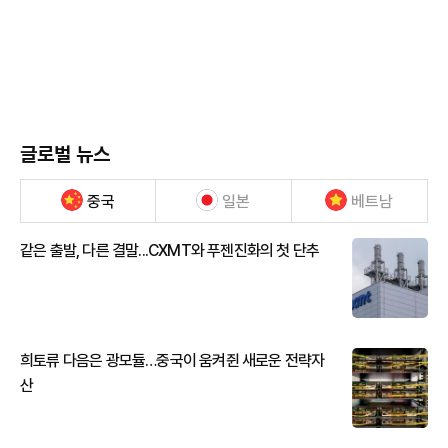
글로벌 뉴스
중국
일본
베트남
같은 출발, 다른 결말...CXMT와 푸젠진화의 첫 단추
희토류 다음은 광모듈…중국이 움켜쥔 새로운 전략자
산