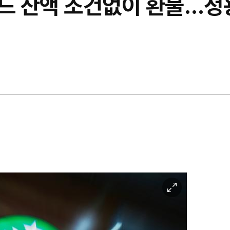
카드 잔액 조건없이 환불…정
이
미
지