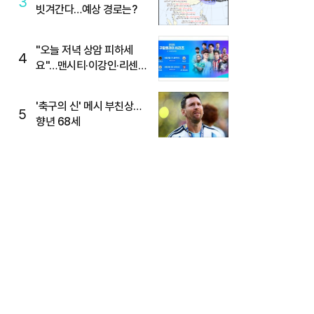
3
빗겨간다…예상 경로는?
"오늘 저녁 상암 피하세
4
요"…맨시티·이강인·리센느
뜬다, 6호선 혼잡 예상
'축구의 신' 메시 부친상…
5
향년 68세