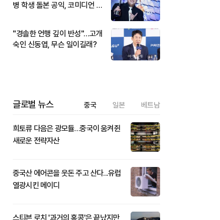
병 학생 돌본 공익, 코미디언 김
규원이었다
"경솔한 언행 깊이 반성"…고개
숙인 신동엽, 무슨 일이길래?
글로벌 뉴스
중국
일본
베트남
희토류 다음은 광모듈…중국이 움켜쥔
새로운 전략자산
중국산 에어콘을 웃돈 주고 산다...유럽
열광시킨 메이디
스티븐 로치 '과거의 홍콩'은 끝났지만