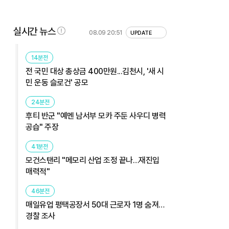
실시간 뉴스
08.09 20:51
UPDATE
14분전
전 국민 대상 총상금 400만원...김천시, '새 시
민 운동 슬로건' 공모
24분전
후티 반군 "예멘 남서부 모카 주둔 사우디 병력
공습" 주장
41분전
모건스탠리 "메모리 산업 조정 끝나…재진입
매력적"
46분전
매일유업 평택공장서 50대 근로자 1명 숨져…
경찰 조사