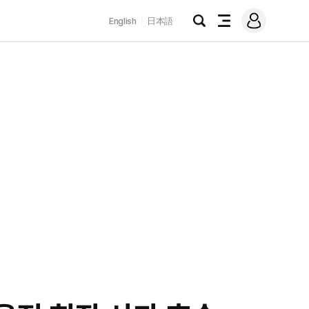
로
English
日本語
그
검
전
인
색
체
메
뉴