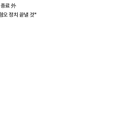
 종료 外
혐오 정치 끝낼 것"