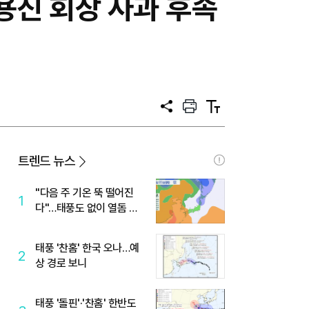
용진 회장 사과 후속
공
프
텍
유
린
스
트
트
크
기
트렌드 뉴스
"다음 주 기온 뚝 떨어진
1
다"…태풍도 없이 열돔 박
살 낸 '이것'
태풍 '찬홈' 한국 오나…예
2
상 경로 보니
태풍 '돌핀'·'찬홈' 한반도