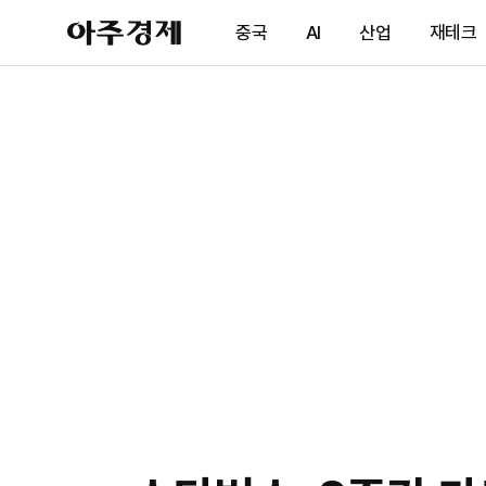
아
중국
AI
산업
재테크
주
경
제