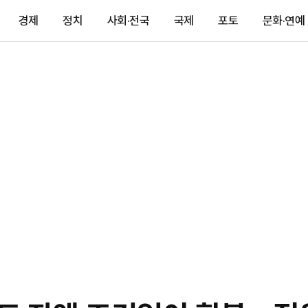
경제
정치
사회·전국
국제
포토
문화·연예