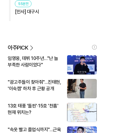
55분전
[인사] 대구시
아주PICK
임영웅, 데뷔 10주년…"난 늘
부족한 사람이었다"
"광고주들이 찾아줘"…진태현,
'이숙캠' 하차 후 근황 공개
13호 태풍 '돌핀'·15호 '찬홈'
현재 위치는?
"속옷 빨고 졸업식까지"…근육