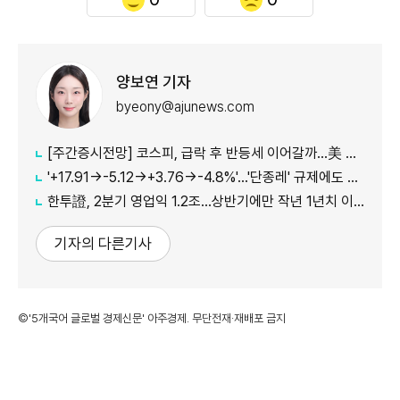
양보연 기자
byeony@ajunews.com
[주간증시전망] 코스피, 급락 후 반등세 이어갈까…美 CPI·외국인 수급 '촉각'
'+17.91→-5.12→+3.76→-4.8%'…'단종레' 규제에도 여전히 롤러코스터 타는 코스피
한투證, 2분기 영업익 1.2조…상반기에만 작년 1년치 이익만큼 벌었다
기자의 다른기사
©'5개국어 글로벌 경제신문' 아주경제. 무단전재·재배포 금지