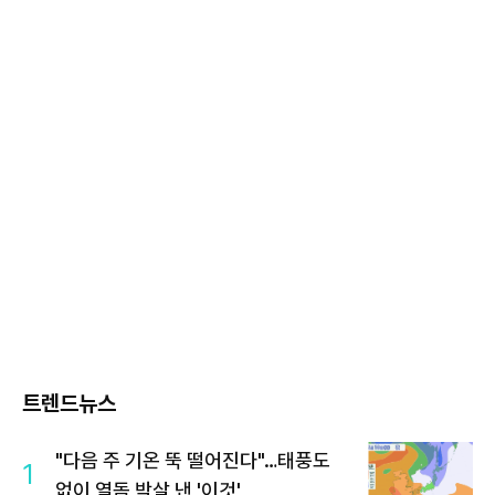
트렌드뉴스
"다음 주 기온 뚝 떨어진다"…태풍도
1
없이 열돔 박살 낸 '이것'