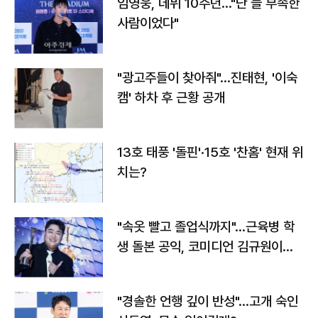
임영웅, 데뷔 10주년…"난 늘 부족한
사람이었다"
"광고주들이 찾아줘"…진태현, '이숙
캠' 하차 후 근황 공개
13호 태풍 '돌핀'·15호 '찬홈' 현재 위
치는?
"속옷 빨고 졸업식까지"…근육병 학
생 돌본 공익, 코미디언 김규원이었
다
"경솔한 언행 깊이 반성"…고개 숙인