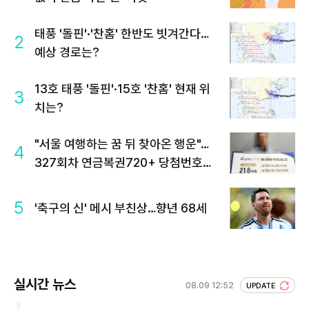
태풍 '돌핀'·'찬홈' 한반도 빗겨간다…
2
예상 경로는?
13호 태풍 '돌핀'·15호 '찬홈' 현재 위
3
치는?
"서울 여행하는 꿈 뒤 찾아온 행운"…
4
327회차 연금복권720+ 당첨번호조
회 주목
5
'축구의 신' 메시 부친상…향년 68세
실시간 뉴스
08.09 12:52
UPDATE