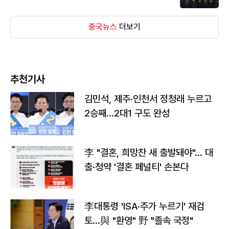
중국뉴스
더보기
추천기사
김민석, 제주·인천서 정청래 누르고
2승째…2대1 구도 완성
李 "결혼, 희망찬 새 출발돼야"… 대
출·청약 '결혼 페널티' 손본다
李대통령 'ISA·주가 누르기' 재검
토…與 "환영" 野 "졸속 국정"