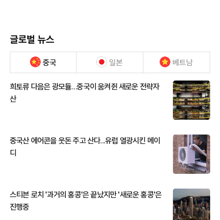
글로벌 뉴스
중국
일본
베트남
희토류 다음은 광모듈…중국이 움켜쥔 새로운 전략자
산
중국산 에어콘을 웃돈 주고 산다...유럽 열광시킨 메이
디
스티븐 로치 '과거의 홍콩'은 끝났지만 '새로운 홍콩'은
진행중