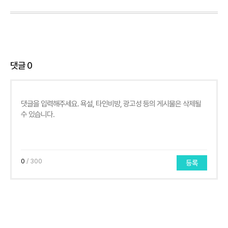
댓글
0
0
/ 300
등록