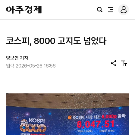
로
아
그
검
전
주
인
색
체
경
메
제
뉴
코스피, 8000 고지도 넘었다
양보연 기자
공
텍
입력 2026-05-26 16:56
유
스
트
크
기