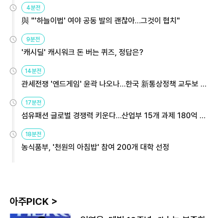
4분전
與 "'하늘이법' 여야 공동 발의 괜찮아…그것이 협치"
9분전
'캐시딜' 캐시워크 돈 버는 퀴즈, 정답은?
14분전
관세전쟁 '엔드게임' 윤곽 나오나…한국 新통상정책 교두보 활
용해야
17분전
섬유패션 글로벌 경쟁력 키운다…산업부 15개 과제 180억 지
원
18분전
농식품부, '천원의 아침밥' 참여 200개 대학 선정
아주PICK >