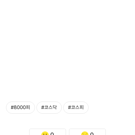
#8000피
#코스닥
#코스피
0
0