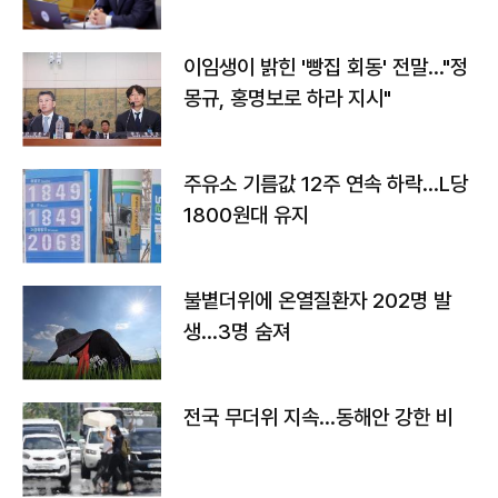
이임생이 밝힌 '빵집 회동' 전말…"정
몽규, 홍명보로 하라 지시"
주유소 기름값 12주 연속 하락…L당
1800원대 유지
불볕더위에 온열질환자 202명 발
생…3명 숨져
전국 무더위 지속…동해안 강한 비