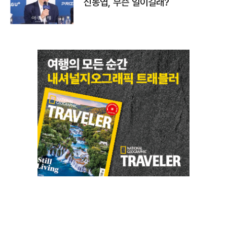
신동엽, 무슨 일이길래?