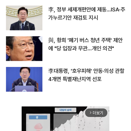
李, 정부 세제개편안에 제동…ISA·주
가누르기안 재검토 지시
與, 황희 '폐기 버스 청년 주택' 제안
에 "당 입장과 무관…개인 의견"
李대통령, '호우피해' 안동·의성 관할
4개면 특별재난지역 선포
더보기
arrow_forward_ios