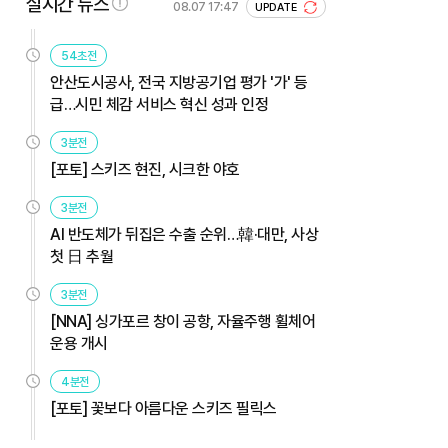
실시간 뉴스
08.07 17:47
UPDATE
54초전
안산도시공사, 전국 지방공기업 평가 '가' 등
급…시민 체감 서비스 혁신 성과 인정
3분전
[포토] 스키즈 현진, 시크한 야호
3분전
AI 반도체가 뒤집은 수출 순위…韓·대만, 사상
첫 日 추월
3분전
[NNA] 싱가포르 창이 공항, 자율주행 휠체어
운용 개시
4분전
[포토] 꽃보다 아름다운 스키즈 필릭스