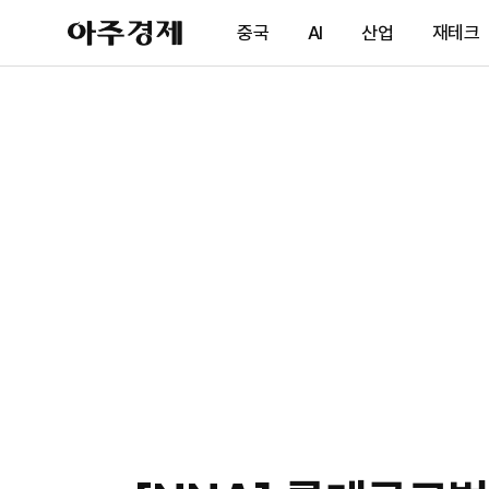
아
중국
AI
산업
재테크
주
경
제