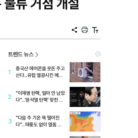
 물류 거점 개설
공
프
텍
유
린
스
트
트
크
기
트렌드 뉴스
중국산 에어콘을 웃돈 주고
1
산다...유럽 열광시킨 메이
디
"이재명 탄핵, 얼마 안 남았
2
다"...'윤석열 탄핵' 맞힌 무
당, '성지글' 등장
"다음 주 기온 뚝 떨어진
3
다"…태풍도 없이 열돔 박
살 낸 '이것'