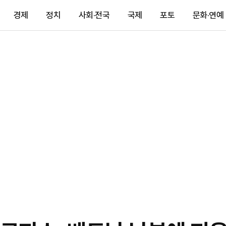
경제
정치
사회·전국
국제
포토
문화·연예