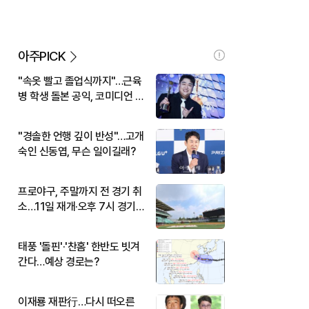
아주PICK
"속옷 빨고 졸업식까지"…근육
병 학생 돌본 공익, 코미디언 김
규원이었다
"경솔한 언행 깊이 반성"…고개
숙인 신동엽, 무슨 일이길래?
프로야구, 주말까지 전 경기 취
소…11일 재개·오후 7시 경기
시작
태풍 '돌핀'·'찬홈' 한반도 빗겨
간다…예상 경로는?
이재룡 재판行…다시 떠오른