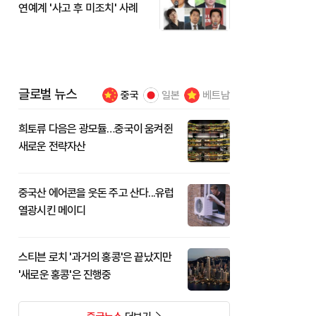
연예계 '사고 후 미조치' 사례
글로벌 뉴스
중국
일본
베트남
희토류 다음은 광모듈…중국이 움켜쥔
새로운 전략자산
중국산 에어콘을 웃돈 주고 산다...유럽
열광시킨 메이디
스티븐 로치 '과거의 홍콩'은 끝났지만
'새로운 홍콩'은 진행중