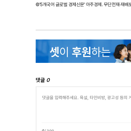
©'5개국어 글로벌 경제신문' 아주경제. 무단전재·재배
댓글
0
0
/ 300