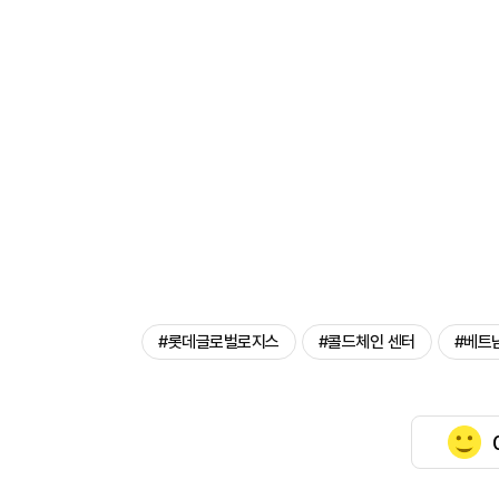
#롯데글로벌로지스
#콜드체인 센터
#베트