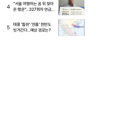
"서울 여행하는 꿈 뒤 찾아
4
온 행운"…327회차 연금
복권720+ 당첨번호조회
주목
태풍 '돌핀'·'찬홈' 한반도
5
빗겨간다…예상 경로는?