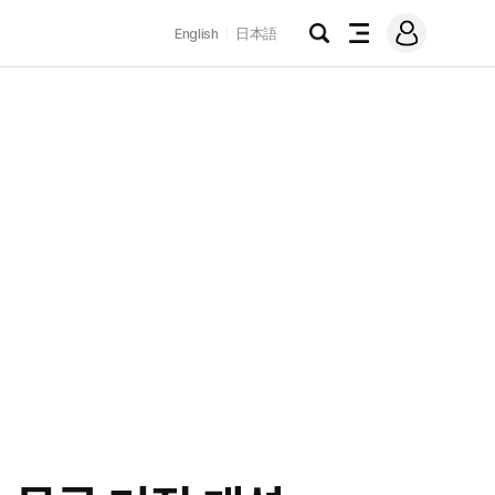
로
English
日本語
그
검
전
인
색
체
메
뉴