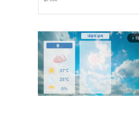
더
arrow_forward_ios
Mut