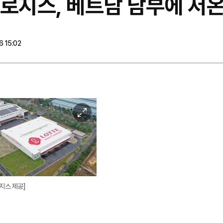
로지스, 베트남 남부에 저온
 15:02
이
미
지
확
대
지스 제공]