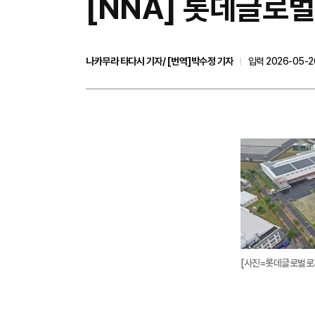
[NNA] 롯데글로벌
나카무라 타다시 기자/ [번역]박수정 기자
입력 2026-05-26
[사진=롯데글로벌로