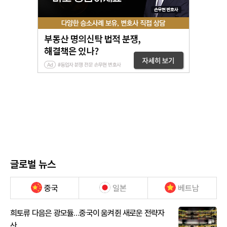
글로벌 뉴스
중국
일본
베트남
희토류 다음은 광모듈…중국이 움켜쥔 새로운 전략자
산