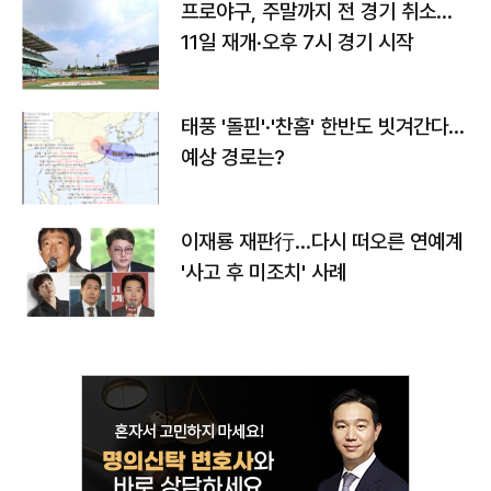
프로야구, 주말까지 전 경기 취소…
11일 재개·오후 7시 경기 시작
태풍 '돌핀'·'찬홈' 한반도 빗겨간다…
예상 경로는?
이재룡 재판行…다시 떠오른 연예계
'사고 후 미조치' 사례