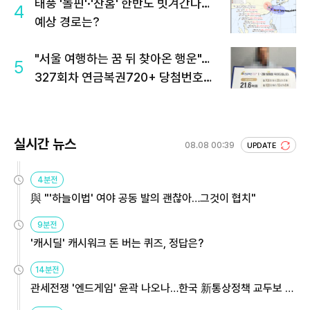
태풍 '돌핀'·'찬홈' 한반도 빗겨간다…
4
예상 경로는?
"서울 여행하는 꿈 뒤 찾아온 행운"…
5
327회차 연금복권720+ 당첨번호조
회 주목
실시간 뉴스
08.08 00:39
UPDATE
4분전
與 "'하늘이법' 여야 공동 발의 괜찮아…그것이 협치"
9분전
'캐시딜' 캐시워크 돈 버는 퀴즈, 정답은?
14분전
관세전쟁 '엔드게임' 윤곽 나오나…한국 新통상정책 교두보 활
용해야