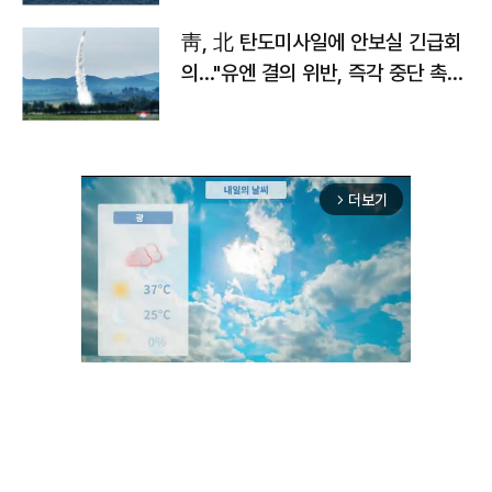
靑, 北 탄도미사일에 안보실 긴급회
의…"유엔 결의 위반, 즉각 중단 촉
구"
더보기
arrow_forward_ios
Unmute