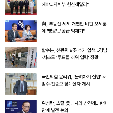
해야…지휘부 헌신해달라"
與, 부동산 세제 개편안 비판 오세훈
에 '맹공'…"공급 억제기"
합수본, 선관위 9곳 추가 압색…강남
·서초도 '투표율 허위 입력' 정황
국민의힘 윤리위, '돌려차기 실언' 서
범수·진종오 징계절차 개시
위성락, 스틸 美대사와 상견례…한미
관계 발전 논의