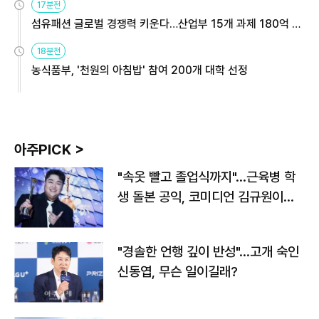
17분전
섬유패션 글로벌 경쟁력 키운다…산업부 15개 과제 180억 지
원
18분전
농식품부, '천원의 아침밥' 참여 200개 대학 선정
아주PICK >
"속옷 빨고 졸업식까지"…근육병 학
생 돌본 공익, 코미디언 김규원이었
다
"경솔한 언행 깊이 반성"…고개 숙인
신동엽, 무슨 일이길래?