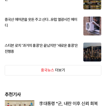
중국산 에어콘을 웃돈 주고 산다...유럽 열광시킨 메이
디
스티븐 로치 '과거의 홍콩'은 끝났지만 '새로운 홍콩'은
진행중
중국뉴스
더보기
추천기사
李대통령 "군, 내란 이후 신뢰 회복