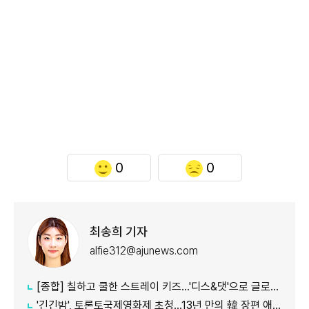
0
0
최송희 기자
alfie312@ajunews.com
[종합] 칠하고 쿨한 스트레이 키즈…'디스&댓'으로 글로벌 질주
'긴긴밤', 토론토국제영화제 초청…13년 만의 韓 장편 애니