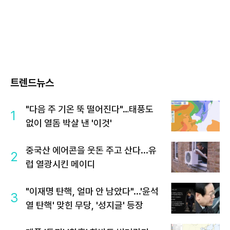
트렌드뉴스
"다음 주 기온 뚝 떨어진다"…태풍도
1
없이 열돔 박살 낸 '이것'
중국산 에어콘을 웃돈 주고 산다...유
2
럽 열광시킨 메이디
"이재명 탄핵, 얼마 안 남았다"...'윤석
3
열 탄핵' 맞힌 무당, '성지글' 등장