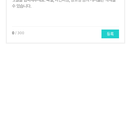
0
/ 300
등록