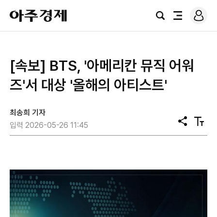
로
아
그
검
전
주
인
색
체
경
메
제
뉴
[속보] BTS, '아메리칸 뮤직 어워
즈'서 대상 '올해의 아티스트'
최송희 기자
공
텍
입력 2026-05-26 11:45
유
스
트
크
기