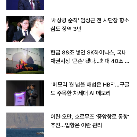
'채상병 순직' 임성근 전 사단장 항소
심도 징역 3년
현금 88조 쌓인 SK하이닉스, 국내
채권시장 '큰손' 됐다…최대 40조 투
자
"메모리 월 넘을 해법은 HBF"…구글
도 주목한 차세대 AI 메모리
이란·오만, 호르무즈 '중앙항로 통항'
추진…입항은 이란 관리