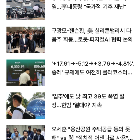
염…李대통령 "국가적 기후 재난"
구광모-젠슨황, 美 실리콘밸리서 다
음주 회동…로봇·피지컬AI 협력 논의
'+17.91→-5.12→+3.76→-4.8%'…'
종레' 규제에도 여전히 롤러코스터
타는 코스피
'입추'에도 낮 최고 39도 폭염 절
정…한밤 '열대야' 지속
오세훈 "용산공원 주택공급 동의 못
해" vs 與 "정치적 어젠다로 사용"