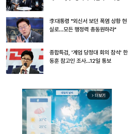
맞불
李대통령 "외신서 보던 폭염 상황 현
실로…모든 행정력 총동원하라"
종합특검, '계엄 당정대 회의 참석' 한
동훈 참고인 조사...12일 통보
더보기
arrow_forward_ios