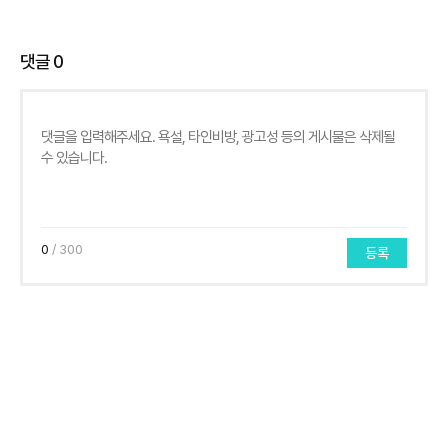
댓글
0
0
/ 300
등록