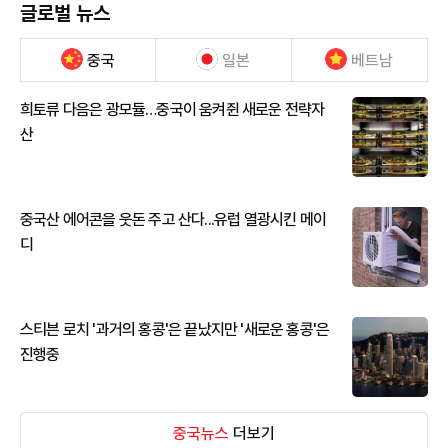
글로벌 뉴스
중국
일본
베트남
희토류 다음은 광모듈…중국이 움켜쥔 새로운 전략자
산
중국산 에어콘을 웃돈 주고 산다...유럽 열광시킨 메이
디
스티븐 로치 '과거의 홍콩'은 끝났지만 '새로운 홍콩'은
진행중
중국뉴스
더보기