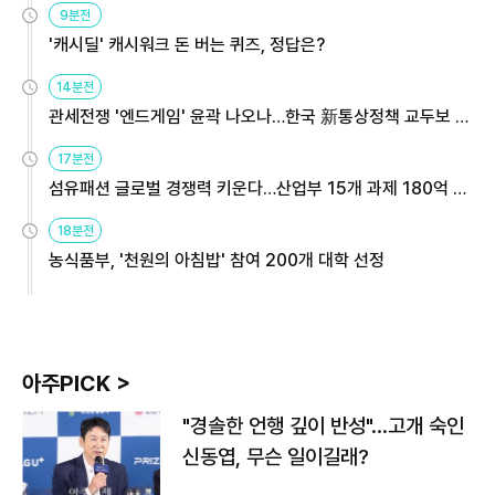
9분전
'캐시딜' 캐시워크 돈 버는 퀴즈, 정답은?
14분전
관세전쟁 '엔드게임' 윤곽 나오나…한국 新통상정책 교두보 활
용해야
17분전
섬유패션 글로벌 경쟁력 키운다…산업부 15개 과제 180억 지
원
18분전
농식품부, '천원의 아침밥' 참여 200개 대학 선정
아주PICK >
"경솔한 언행 깊이 반성"…고개 숙인
신동엽, 무슨 일이길래?