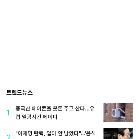
트렌드뉴스
중국산 에어콘을 웃돈 주고 산다...유
1
럽 열광시킨 메이디
"이재명 탄핵, 얼마 안 남았다"...'윤석
2