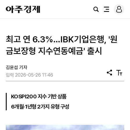
로
아
그
검
전
주
인
색
체
경
메
제
뉴
최고 연 6.3%…IBK기업은행, '원
금보장형 지수연동예금' 출시
김윤섭 기자
공
텍
입력 2026-05-26 11:46
유
스
트
크
기
KOSPI200 지수 기반 상품
6개월·1년형 2가지 유형 구성