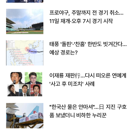
프로야구, 주말까지 전 경기 취소…
11일 재개·오후 7시 경기 시작
태풍 '돌핀'·'찬홈' 한반도 빗겨간다…
예상 경로는?
이재룡 재판行…다시 떠오른 연예계
'사고 후 미조치' 사례
"한국산 물은 안마셔"…日 지진 구호
품 보냈더니 비하한 누리꾼