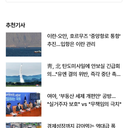
추천기사
이란·오만, 호르무즈 '중앙항로 통항'
추진…입항은 이란 관리
靑, 北 탄도미사일에 안보실 긴급회
의…"유엔 결의 위반, 즉각 중단 촉
구"
여야, '부동산 세제 개편안' 공방…
"실거주자 보호" vs "무책임의 극치"
경제성장까지 갉아먹는 역대급 폭