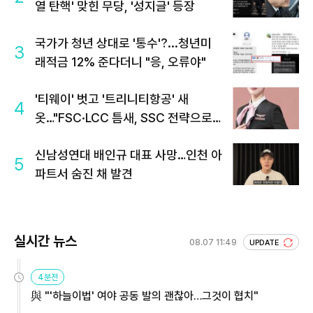
열 탄핵' 맞힌 무당, '성지글' 등장
국가가 청년 상대로 '통수'?...청년미
3
래적금 12% 준다더니 "응, 오류야"
'티웨이' 벗고 '트리니티항공' 새
4
옷…"FSC·LCC 틈새, SSC 전략으로
공략"
신남성연대 배인규 대표 사망…인천 아
5
파트서 숨진 채 발견
실시간 뉴스
08.07 11:49
UPDATE
4분전
與 "'하늘이법' 여야 공동 발의 괜찮아…그것이 협치"