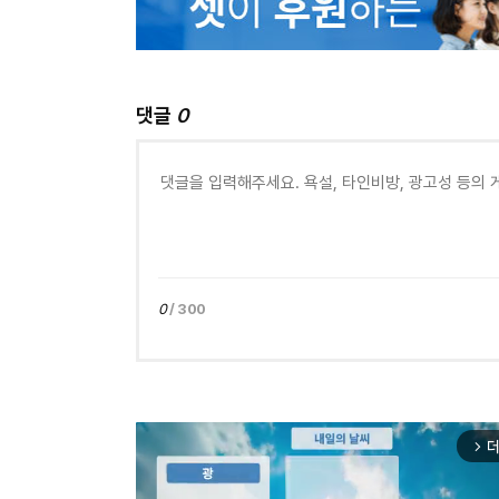
댓글
0
0
/ 300
더
arrow_forward_ios