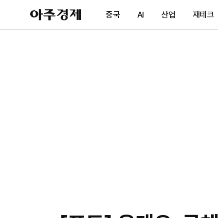
아
중국
AI
산업
재테크
주
경
제