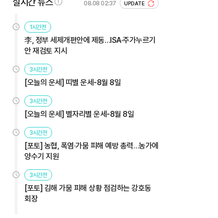
실시간 뉴스
08.08 02:37
UPDATE
1시간전
李, 정부 세제개편안에 제동…ISA·주가누르기
안 재검토 지시
3시간전
[오늘의 운세] 띠별 운세-8월 8일
3시간전
[오늘의 운세] 별자리별 운세-8월 8일
3시간전
[포토] 농협, 폭염·가뭄 피해 예방 총력…농가에
양수기 지원
3시간전
[포토] 김해 가뭄 피해 상황 점검하는 강호동
회장