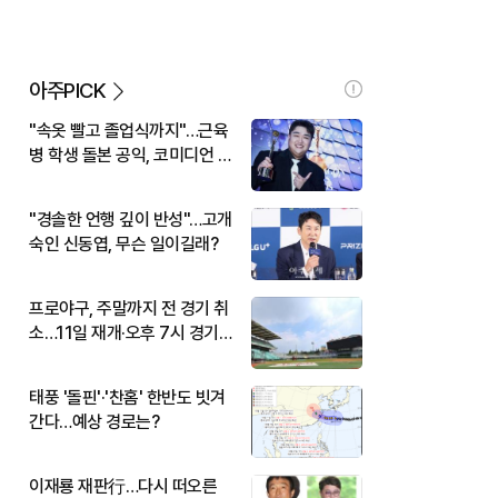
아주PICK
"속옷 빨고 졸업식까지"…근육
병 학생 돌본 공익, 코미디언 김
규원이었다
"경솔한 언행 깊이 반성"…고개
숙인 신동엽, 무슨 일이길래?
프로야구, 주말까지 전 경기 취
소…11일 재개·오후 7시 경기
시작
태풍 '돌핀'·'찬홈' 한반도 빗겨
간다…예상 경로는?
이재룡 재판行…다시 떠오른