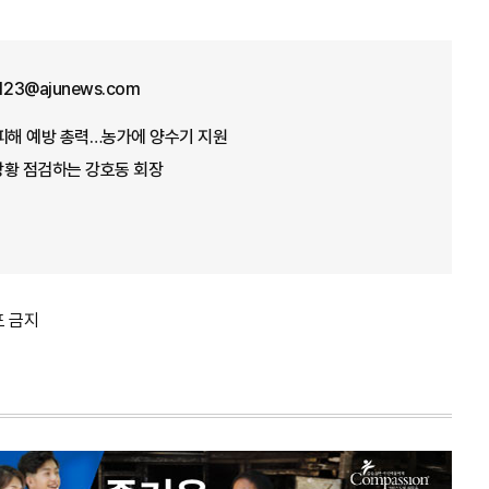
f123@ajunews.com
뭄 피해 예방 총력…농가에 양수기 지원
 상황 점검하는 강호동 회장
포 금지