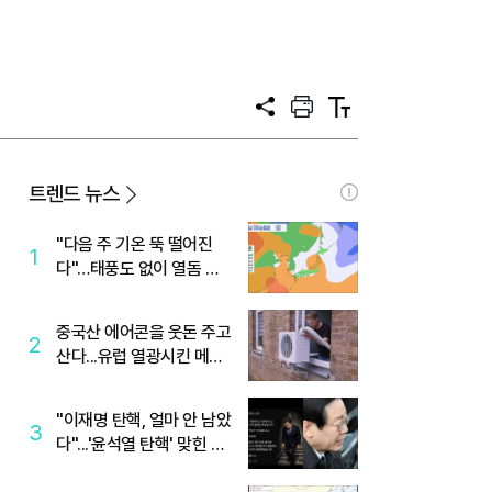
공
프
텍
유
린
스
트
트
크
기
트렌드 뉴스
"다음 주 기온 뚝 떨어진
1
다"…태풍도 없이 열돔 박
살 낸 '이것'
중국산 에어콘을 웃돈 주고
2
산다...유럽 열광시킨 메이
디
"이재명 탄핵, 얼마 안 남았
3
다"...'윤석열 탄핵' 맞힌 무
당, '성지글' 등장