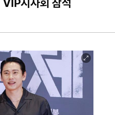
체 VIP시사회 참석
이
미
지
확
대