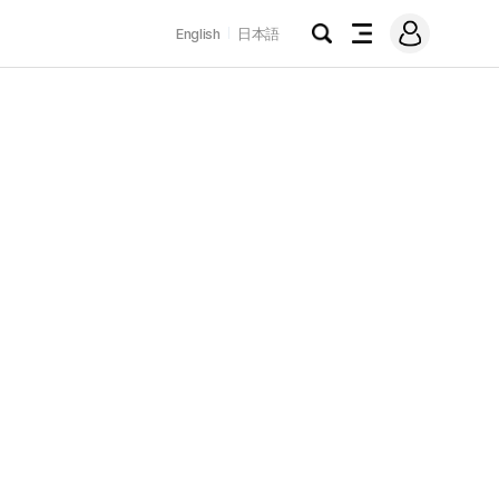
로
English
日本語
그
검
전
인
색
체
메
뉴