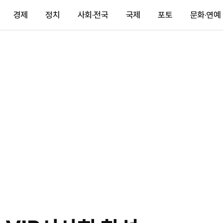
경제
정치
사회·전국
국제
포토
문화·연예