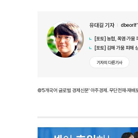
유대길 기자
dbeorl
[포토] 농협, 폭염·가
[포토] 김해 가뭄 피해
기자의 다른기사
©'5개국어 글로벌 경제신문' 아주경제. 무단전재·재배