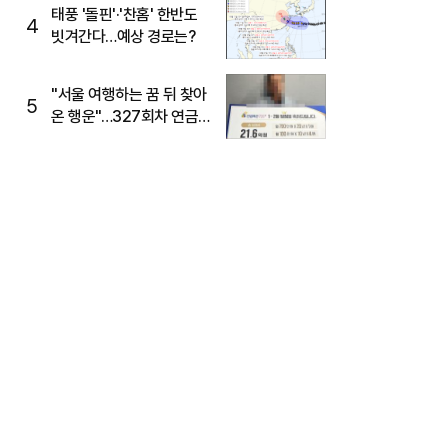
태풍 '돌핀'·'찬홈' 한반도
4
빗겨간다…예상 경로는?
"서울 여행하는 꿈 뒤 찾아
5
온 행운"…327회차 연금
복권720+ 당첨번호조회
주목