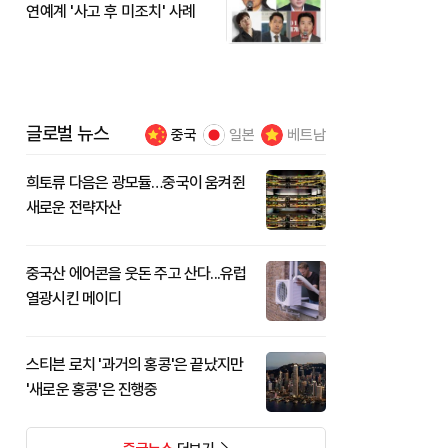
연예계 '사고 후 미조치' 사례
글로벌 뉴스
중국
일본
베트남
희토류 다음은 광모듈…중국이 움켜쥔
새로운 전략자산
중국산 에어콘을 웃돈 주고 산다...유럽
열광시킨 메이디
스티븐 로치 '과거의 홍콩'은 끝났지만
'새로운 홍콩'은 진행중