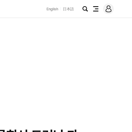
로
English
日本語
그
검
전
인
색
체
메
뉴