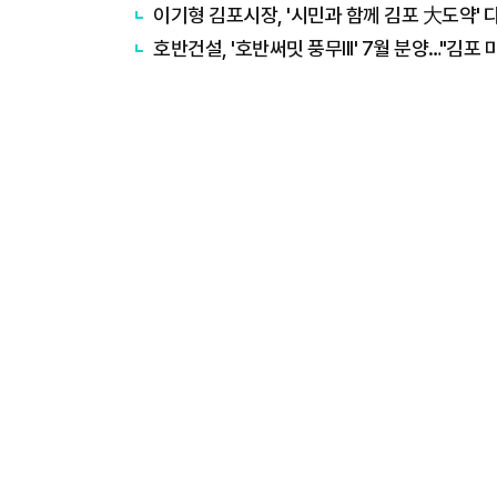
이기형 김포시장, '시민과 함께 김포 大도약' 디
호반건설, '호반써밋 풍무III' 7월 분양…"김