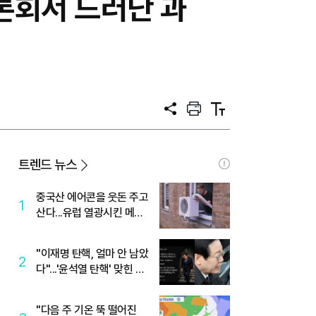
론회서 드러난 과
공
프
텍
유
린
스
트
트
크
기
트렌드 뉴스
중국산 에어콘을 웃돈 주고
1
산다...유럽 열광시킨 메이
디
"이재명 탄핵, 얼마 안 남았
2
다"...'윤석열 탄핵' 맞힌 무
당, '성지글' 등장
"다음 주 기온 뚝 떨어진