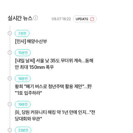
실시간 뉴스
08.07 18:22
UPDATE
7분전
[인사] 해양수산부
15분전
[내일 날씨] 서울 낮 35도 무더위 계속…동해
안 최대 150㎜ 폭우
18분전
황희 "폐기 버스로 청년주택 활용 제안"…野
"1호 입주하라"
19분전
與, 당원 커뮤니티 해킹 약 1년 만에 인지…"전
당대회와 무관"
23분전