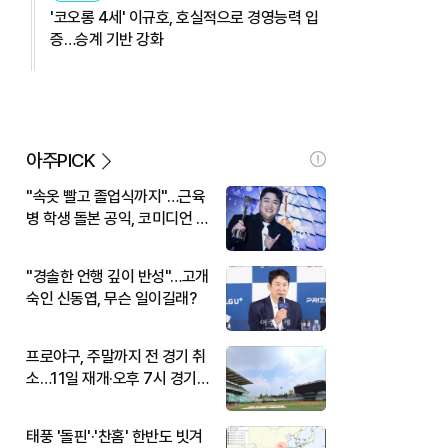
'코오롱 4세' 이규호, 호실적으로 경영능력 입
증…승계 기반 강화
아주PICK
"속옷 빨고 졸업식까지"…근육
병 학생 돌본 공익, 코미디언 김
규원이었다
"경솔한 언행 깊이 반성"…고개
숙인 신동엽, 무슨 일이길래?
프로야구, 주말까지 전 경기 취
소…11일 재개·오후 7시 경기
시작
태풍 '돌핀'·'찬홈' 한반도 빗겨