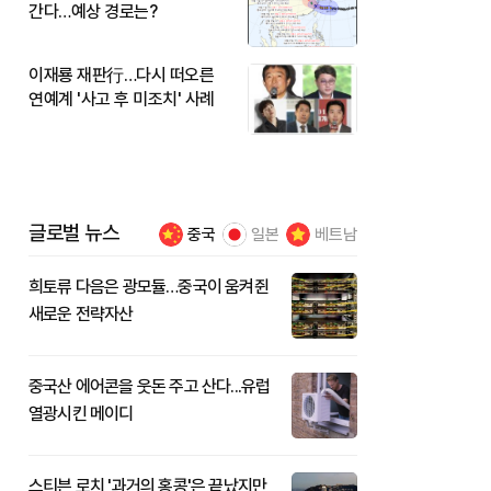
간다…예상 경로는?
이재룡 재판行…다시 떠오른
연예계 '사고 후 미조치' 사례
글로벌 뉴스
중국
일본
베트남
희토류 다음은 광모듈…중국이 움켜쥔
새로운 전략자산
중국산 에어콘을 웃돈 주고 산다...유럽
열광시킨 메이디
스티븐 로치 '과거의 홍콩'은 끝났지만