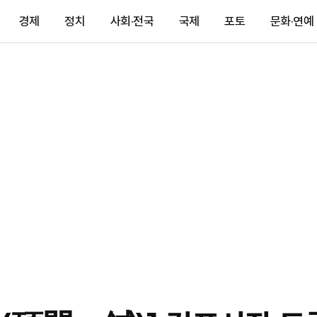
경제
정치
사회·전국
국제
포토
문화·연예