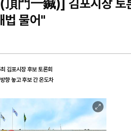
(頂門一鍼)] 김포시장 토
 해법 물어"
주최 김포시장 후보 토론회
 방향 놓고 후보 간 온도차
이
미
지