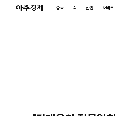
아
중국
AI
산업
재테크
주
경
제