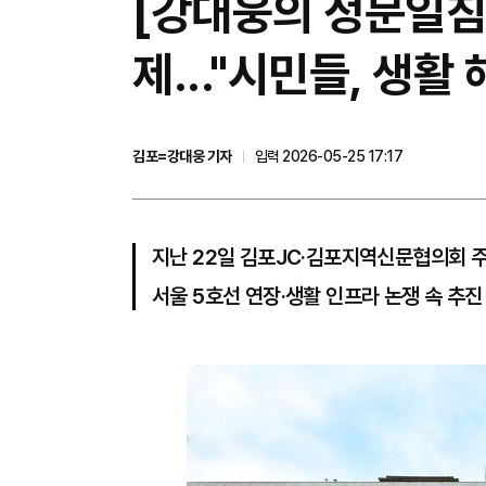
[강대웅의 정문일침
제..."시민들, 생활
김포=강대웅 기자
입력 2026-05-25 17:17
지난 22일 김포JC·김포지역신문협의회 
서울 5호선 연장·생활 인프라 논쟁 속 추진