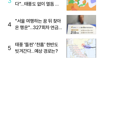
3
다"…태풍도 없이 열돔 박
살 낸 '이것'
"서울 여행하는 꿈 뒤 찾아
4
온 행운"…327회차 연금
복권720+ 당첨번호조회
주목
태풍 '돌핀'·'찬홈' 한반도
5
빗겨간다…예상 경로는?