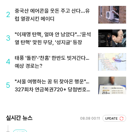
중국산 에어콘을 웃돈 주고 산다...유
2
럽 열광시킨 메이디
"이재명 탄핵, 얼마 안 남았다"...'윤석
3
열 탄핵' 맞힌 무당, '성지글' 등장
태풍 '돌핀'·'찬홈' 한반도 빗겨간다…
4
예상 경로는?
"서울 여행하는 꿈 뒤 찾아온 행운"…
5
327회차 연금복권720+ 당첨번호조
회 주목
실시간 뉴스
08.08 00:11
UPDATE