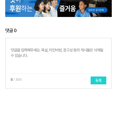
댓글
0
0
/ 300
등록