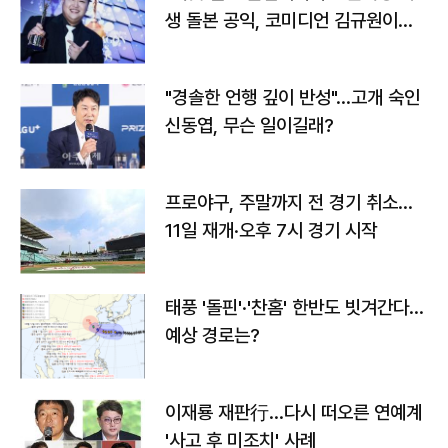
생 돌본 공익, 코미디언 김규원이었
다
"경솔한 언행 깊이 반성"…고개 숙인
신동엽, 무슨 일이길래?
프로야구, 주말까지 전 경기 취소…
11일 재개·오후 7시 경기 시작
태풍 '돌핀'·'찬홈' 한반도 빗겨간다…
예상 경로는?
이재룡 재판行…다시 떠오른 연예계
'사고 후 미조치' 사례