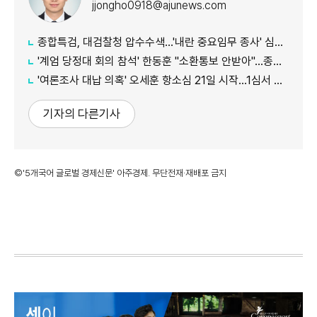
jjongho0918@ajunews.com
종합특검, 대검찰청 압수수색...'내란 중요임무 종사' 심우정 관련 수사
'계엄 당정대 회의 참석' 한동훈 "소환통보 안받아"…종합특검 "의원실 수령했다"
'여론조사 대납 의혹' 오세훈 항소심 21일 시작...1심서 시장직 상실형
기자의 다른기사
©'5개국어 글로벌 경제신문' 아주경제. 무단전재·재배포 금지