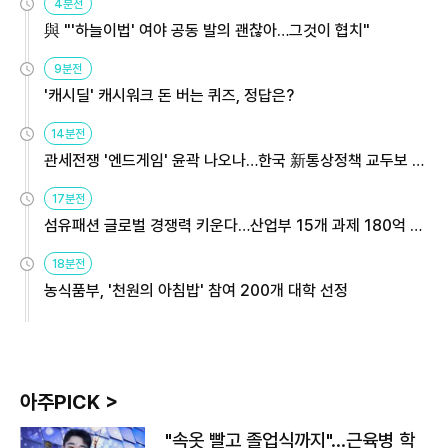
4분전
與 "'하늘이법' 여야 공동 발의 괜찮아…그것이 협치"
9분전
'캐시딜' 캐시워크 돈 버는 퀴즈, 정답은?
14분전
관세전쟁 '엔드게임' 윤곽 나오나…한국 新통상정책 교두보 활
용해야
17분전
섬유패션 글로벌 경쟁력 키운다…산업부 15개 과제 180억 지
원
18분전
농식품부, '천원의 아침밥' 참여 200개 대학 선정
아주PICK >
"속옷 빨고 졸업식까지"…근육병 학