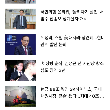
국민의힘 윤리위, '돌려차기 실언' 서
범수·진종오 징계절차 개시
위성락, 스틸 美대사와 상견례…한미
관계 발전 논의
'채상병 순직' 임성근 전 사단장 항소
심도 징역 3년
현금 88조 쌓인 SK하이닉스, 국내
채권시장 '큰손' 됐다…최대 40조 투
자