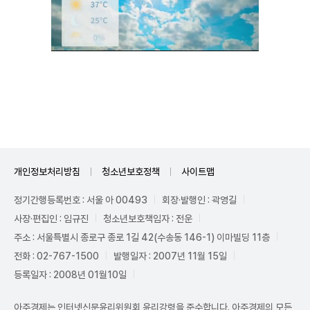
Unmute
개인정보처리방침
청소년보호정책
사이트맵
정기간행등록번호 : 서울 아 00493
회장·발행인 : 곽영길
사장·편집인 : 임규진
청소년보호책임자 : 전운
주소 : 서울특별시 종로구 종로 1길 42(수송동 146-1) 이마빌딩 11층
전화 : 02-767-1500
발행일자 : 2007년 11월 15일
등록일자 : 2008년 01월10일
아주경제는 인터넷신문윤리위원회 윤리강령을 준수합니다. 아주경제의 모든