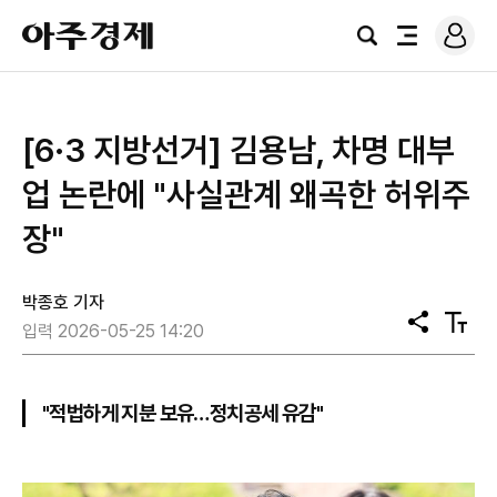
로
아
그
검
전
주
인
색
체
경
메
제
뉴
[6·3 지방선거] 김용남, 차명 대부
업 논란에 "사실관계 왜곡한 허위주
장"
박종호 기자
공
텍
입력 2026-05-25 14:20
유
스
트
크
기
"적법하게 지분 보유…정치공세 유감"