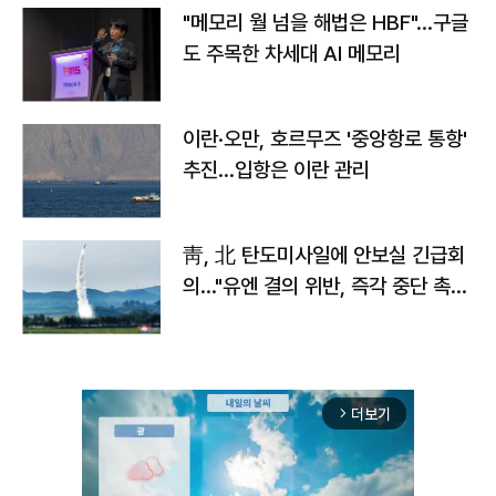
"메모리 월 넘을 해법은 HBF"…구글
도 주목한 차세대 AI 메모리
이란·오만, 호르무즈 '중앙항로 통항'
추진…입항은 이란 관리
靑, 北 탄도미사일에 안보실 긴급회
의…"유엔 결의 위반, 즉각 중단 촉
구"
더보기
arrow_forward_ios