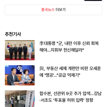
중국뉴스
더보기
추천기사
李대통령 "군, 내란 이후 신뢰 회복
해야…지휘부 헌신해달라"
與, 부동산 세제 개편안 비판 오세훈
에 '맹공'…"공급 억제기"
합수본, 선관위 9곳 추가 압색…강남
·서초도 '투표율 허위 입력' 정황