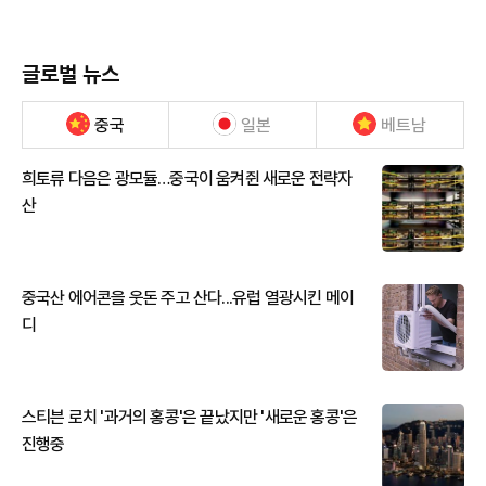
글로벌 뉴스
중국
일본
베트남
희토류 다음은 광모듈…중국이 움켜쥔 새로운 전략자
산
중국산 에어콘을 웃돈 주고 산다...유럽 열광시킨 메이
디
스티븐 로치 '과거의 홍콩'은 끝났지만 '새로운 홍콩'은
진행중