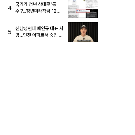
국가가 청년 상대로 '통
4
수'?...청년미래적금 12%
준다더니 "응, 오류야"
신남성연대 배인규 대표 사
5
망…인천 아파트서 숨진 채
발견