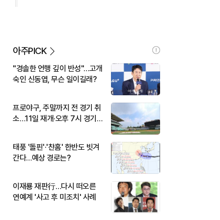
아주PICK
"경솔한 언행 깊이 반성"…고개
숙인 신동엽, 무슨 일이길래?
프로야구, 주말까지 전 경기 취
소…11일 재개·오후 7시 경기
시작
태풍 '돌핀'·'찬홈' 한반도 빗겨
간다…예상 경로는?
이재룡 재판行…다시 떠오른
연예계 '사고 후 미조치' 사례