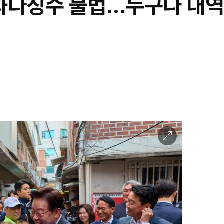
과다징수 불법…누구나 내역 
이
미
지
확
대