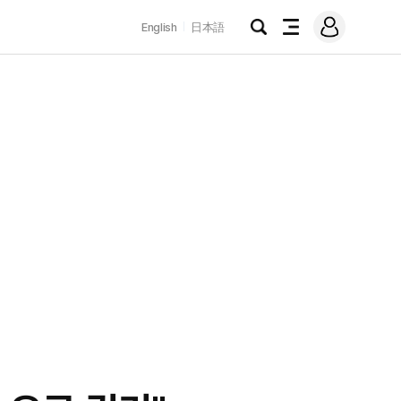
로
English
日本語
그
검
전
인
색
체
메
뉴