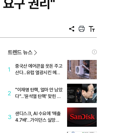
요구 권리"
공
프
텍
유
린
스
트
트
크
기
트렌드 뉴스
중국산 에어콘을 웃돈 주고
1
산다...유럽 열광시킨 메이
디
"이재명 탄핵, 얼마 안 남았
2
다"...'윤석열 탄핵' 맞힌 무
당, '성지글' 등장
샌디스크, AI 수요에 '매출
3
4.7배'…가이던스 실망에
'주가는 하락'