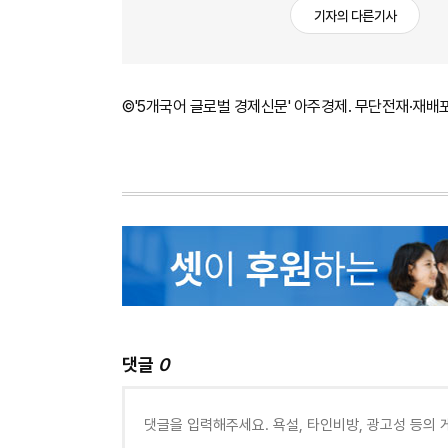
기자의 다른기사
©'5개국어 글로벌 경제신문' 아주경제. 무단전재·재배
댓글
0