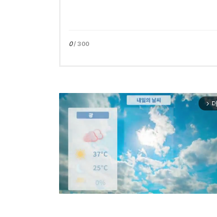
0
/ 300
더
arrow_forward_ios