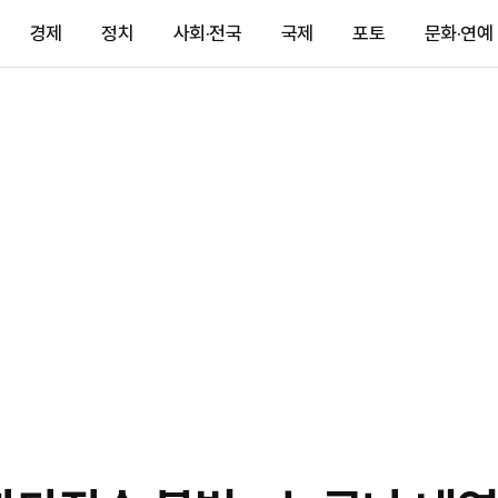
경제
정치
사회·전국
국제
포토
문화·연예