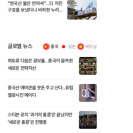
"한국산 물은 안마셔"…日 지진
구호품 보냈더니 비하한 누리
꾼
글로벌 뉴스
중국
일본
베트남
희토류 다음은 광모듈…중국이 움켜쥔
새로운 전략자산
중국산 에어콘을 웃돈 주고 산다...유럽
열광시킨 메이디
스티븐 로치 '과거의 홍콩'은 끝났지만
'새로운 홍콩'은 진행중