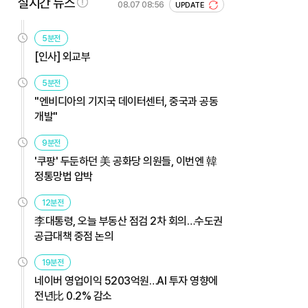
실시간 뉴스
08.07 08:56
UPDATE
5분전
[인사] 외교부
5분전
"엔비디아의 기지국 데이터센터, 중국과 공동
개발"
9분전
'쿠팡' 두둔하던 美 공화당 의원들, 이번엔 韓
정통망법 압박
12분전
李대통령, 오늘 부동산 점검 2차 회의…수도권
공급대책 중점 논의
19분전
네이버 영업이익 5203억원…AI 투자 영향에
전년比 0.2% 감소