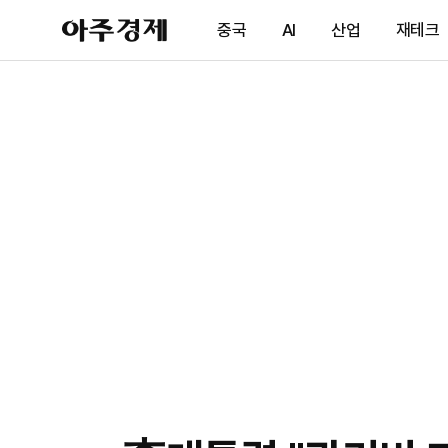
아
중국
AI
산업
재테크
주
경
제