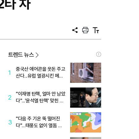
2타 차
공
프
텍
유
린
스
트
트
크
기
트렌드 뉴스
중국산 에어콘을 웃돈 주고
1
산다...유럽 열광시킨 메이
디
"이재명 탄핵, 얼마 안 남았
2
다"...'윤석열 탄핵' 맞힌 무
당, '성지글' 등장
"다음 주 기온 뚝 떨어진
3
다"…태풍도 없이 열돔 박
살 낸 '이것'