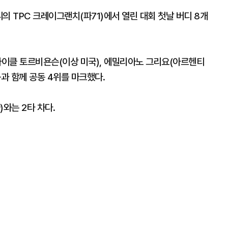
의 TPC 크레이그랜치(파71)에서 열린 대회 첫날 버디 8개
마이클 토르비욘슨(이상 미국), 에밀리아노 그리요(아르헨티
등과 함께 공동 4위를 마크했다.
와는 2타 차다.