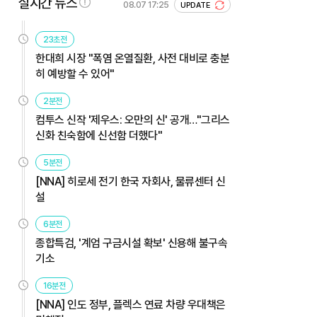
실시간 뉴스
08.07 17:25
UPDATE
23초전
한대희 시장 "폭염 온열질환, 사전 대비로 충분
히 예방할 수 있어"
2분전
컴투스 신작 '제우스: 오만의 신' 공개…"그리스
신화 친숙함에 신선함 더했다"
5분전
[NNA] 히로세 전기 한국 자회사, 물류센터 신
설
6분전
종합특검, '계엄 구금시설 확보' 신용해 불구속
기소
16분전
[NNA] 인도 정부, 플렉스 연료 차량 우대책은