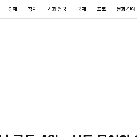
경제
정치
사회·전국
국제
포토
문화·연예