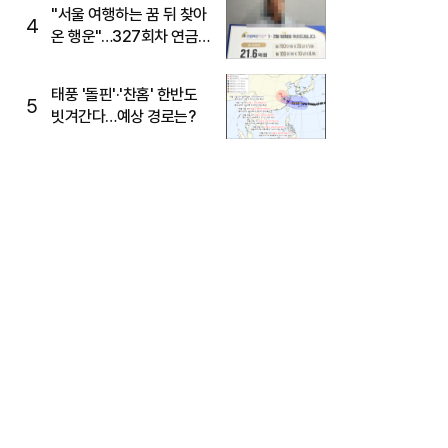
"서울 여행하는 꿈 뒤 찾아
4
온 행운"…327회차 연금
복권720+ 당첨번호조회
주목
태풍 '돌핀'·'찬홈' 한반도
5
빗겨간다…예상 경로는?