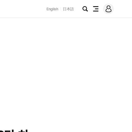
로
English
日本語
그
검
전
인
색
체
메
뉴