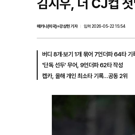
김시우, 더 CJ컵 
매키니(미국)=강상헌 기자
입력 2026-05-22 15:54
버디 8개·보기 1개 묶어 7언더파 64타 기
'단독 선두' 무어, 9언더파 62타 작성
켑카, 올해 개인 최소타 기록…공동 2위