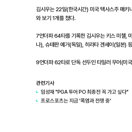
김시우는 22일(한국시간) 미국 텍사스주 매키니
와 보기 1개를 쳤다.
7언더파 64타를 기록한 김시우는 키스 미첼, 
나), 슈테판 예거(독일), 히라타 겐세이(일본) 
9언더파 62타로 단독 선두인 타일러 무어(미국)
관련기사
임성재 "PGA 투어 PO 최종전 꼭 가고 싶다"
프로스포츠는 지금 '폭염과 전쟁 중'