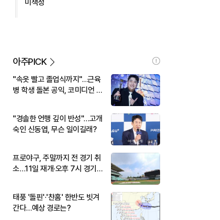
미책정
아주PICK
"속옷 빨고 졸업식까지"…근육
병 학생 돌본 공익, 코미디언 김
규원이었다
"경솔한 언행 깊이 반성"…고개
숙인 신동엽, 무슨 일이길래?
프로야구, 주말까지 전 경기 취
소…11일 재개·오후 7시 경기
시작
태풍 '돌핀'·'찬홈' 한반도 빗겨
간다…예상 경로는?