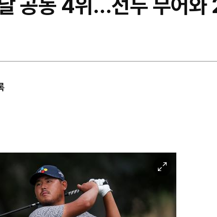
첫날 공동 4위…선두 무어와 
록
이
미
지
확