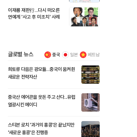
이재룡 재판行…다시 떠오른
연예계 '사고 후 미조치' 사례
글로벌 뉴스
중국
일본
베트남
희토류 다음은 광모듈…중국이 움켜쥔
새로운 전략자산
중국산 에어콘을 웃돈 주고 산다...유럽
열광시킨 메이디
스티븐 로치 '과거의 홍콩'은 끝났지만
'새로운 홍콩'은 진행중