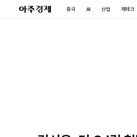
아
중국
AI
산업
재테크
주
경
제