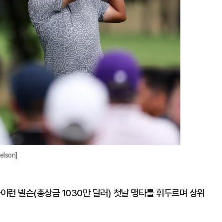
대
lson]
바이런 넬슨(총상금 1030만 달러) 첫날 맹타를 휘두르며 상위