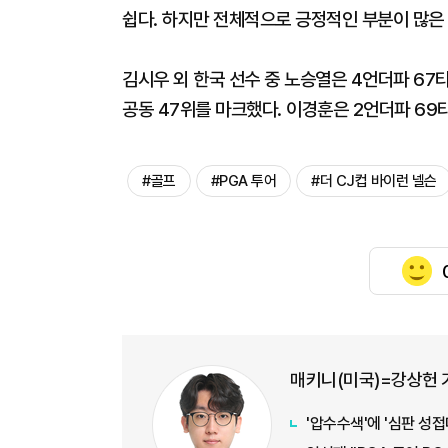
쉽다. 하지만 전체적으로 긍정적인 부분이 많은 
김시우 외 한국 선수 중 노승열은 4언더파 67타
공동 47위를 마크했다. 이경훈은 2언더파 69타
#골프
#PGA 투어
#더 CJ컵 바이런 넬슨
매키니(미국)=강상헌 
'압수수색'에 '심판 성