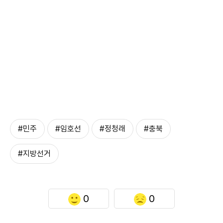
#민주
#임호선
#정청래
#충북
#지방선거
0
0