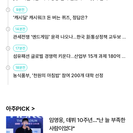
9분전
'캐시딜' 캐시워크 돈 버는 퀴즈, 정답은?
14분전
관세전쟁 '엔드게임' 윤곽 나오나…한국 新통상정책 교두보 활
용해야
17분전
섬유패션 글로벌 경쟁력 키운다…산업부 15개 과제 180억 지
원
18분전
농식품부, '천원의 아침밥' 참여 200개 대학 선정
아주PICK >
임영웅, 데뷔 10주년…"난 늘 부족한
사람이었다"