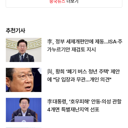
중국뉴스
더보기
추천기사
李, 정부 세제개편안에 제동…ISA·주
가누르기안 재검토 지시
與, 황희 '폐기 버스 청년 주택' 제안
에 "당 입장과 무관…개인 의견"
李대통령, '호우피해' 안동·의성 관할
4개면 특별재난지역 선포