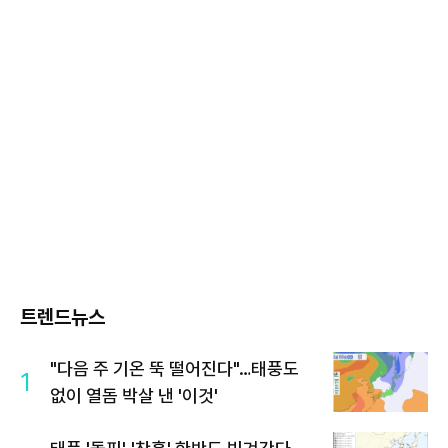
트렌드뉴스
"다음 주 기온 뚝 떨어진다"…태풍도
1
없이 열돔 박살 낸 '이것'