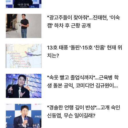
"광고주들이 찾아줘"…진태현, '이숙
캠' 하차 후 근황 공개
13호 태풍 '돌핀'·15호 '찬홈' 현재 위
치는?
"속옷 빨고 졸업식까지"…근육병 학
생 돌본 공익, 코미디언 김규원이었
다
"경솔한 언행 깊이 반성"…고개 숙인
신동엽, 무슨 일이길래?