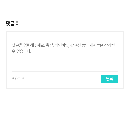
댓글
0
0
/ 300
등록