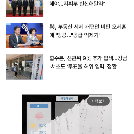
해야…지휘부 헌신해달라"
與, 부동산 세제 개편안 비판 오세훈
에 '맹공'…"공급 억제기"
합수본, 선관위 9곳 추가 압색…강남
·서초도 '투표율 허위 입력' 정황
더보기
arrow_forward_ios