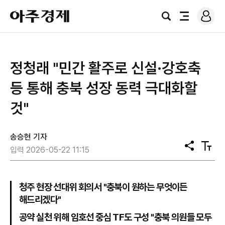
로
아
그
검
전
주
인
색
체
경
메
제
뉴
정청래 "민간 활주로 신설·강호축
등 통해 충북 성장 동력 극대화할
것"
송승현 기자
공
텍
입력 2026-05-22 11:15
유
스
트
크
기
청주 현장 선대위 회의서 "충북이 원하는 무엇이든
해드리겠다"
공약 실천 위해 임호선 중심 TF도 구성 "충북 의원들 모두