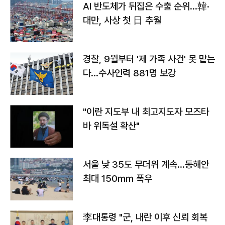
AI 반도체가 뒤집은 수출 순위…韓·
대만, 사상 첫 日 추월
경찰, 9월부터 '제 가족 사건' 못 맡는
다…수사인력 881명 보강
"이란 지도부 내 최고지도자 모즈타
바 위독설 확산"
서울 낮 35도 무더위 계속…동해안
최대 150㎜ 폭우
李대통령 "군, 내란 이후 신뢰 회복