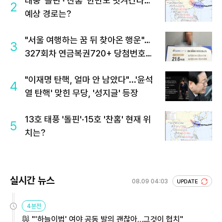
태풍 '돌핀'·'찬홈' 한반도 빗겨간다…
2
예상 경로는?
"서울 여행하는 꿈 뒤 찾아온 행운"…
3
327회차 연금복권720+ 당첨번호조
회 주목
"이재명 탄핵, 얼마 안 남았다"...'윤석
4
열 탄핵' 맞힌 무당, '성지글' 등장
13호 태풍 '돌핀'·15호 '찬홈' 현재 위
5
치는?
실시간 뉴스
08.09 04:03
UPDATE
4분전
與 "'하늘이법' 여야 공동 발의 괜찮아…그것이 협치"