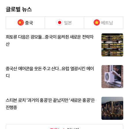
글로벌 뉴스
중국
일본
베트남
희토류 다음은 광모듈…중국이 움켜쥔 새로운 전략자
산
중국산 에어콘을 웃돈 주고 산다...유럽 열광시킨 메이
디
스티븐 로치 '과거의 홍콩'은 끝났지만 '새로운 홍콩'은
진행중