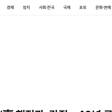
경제
정치
사회·전국
국제
포토
문화·연예