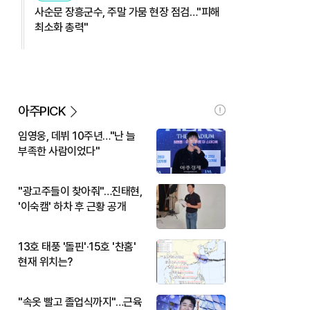
사순문 장흥군수, 주말 가뭄 현장 점검…"피해
최소화 총력"
아주PICK
임영웅, 데뷔 10주년…"난 늘
부족한 사람이었다"
"광고주들이 찾아줘"…진태현,
'이숙캠' 하차 후 근황 공개
13호 태풍 '돌핀'·15호 '찬홈'
현재 위치는?
"속옷 빨고 졸업식까지"…근육