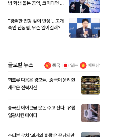
병 학생 돌본 공익, 코미디언 김
규원이었다
"경솔한 언행 깊이 반성"…고개
숙인 신동엽, 무슨 일이길래?
글로벌 뉴스
중국
일본
베트남
희토류 다음은 광모듈…중국이 움켜쥔
새로운 전략자산
중국산 에어콘을 웃돈 주고 산다...유럽
열광시킨 메이디
스티븐 로치 '과거의 홍콩'은 끝났지만