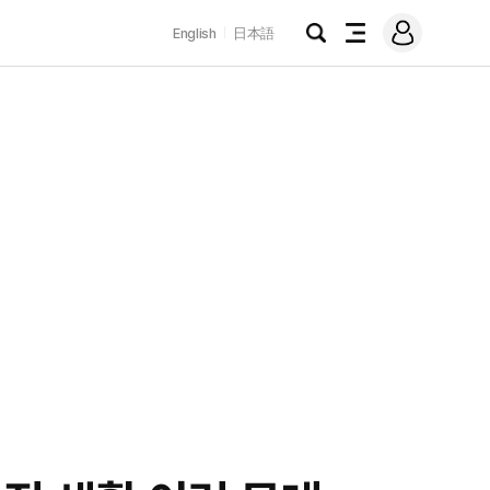
로
English
日本語
그
검
전
인
색
체
메
뉴