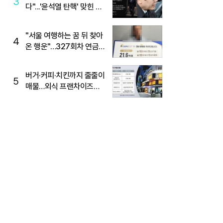
3
다"...'윤석열 탄핵' 맞힌 무
당, '성지글' 등장
"서울 여행하는 꿈 뒤 찾아
4
온 행운"…327회차 연금
복권720+ 당첨번호조회
주목
버거·커피·치킨까지 줄줄이
5
매물…외식 프랜차이즈
M&A '활기'