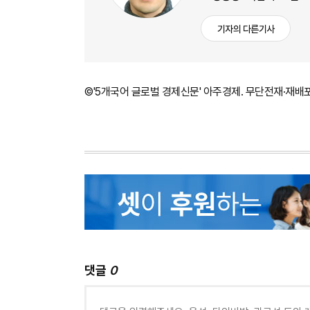
기자의 다른기사
©'5개국어 글로벌 경제신문' 아주경제. 무단전재·재배
댓글
0