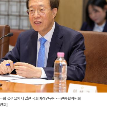
확
대
도 국회 접견실에서 열린 국회미래연구원-국민통합위원회
원회]