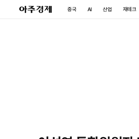
아
중국
AI
산업
재테크
주
경
제