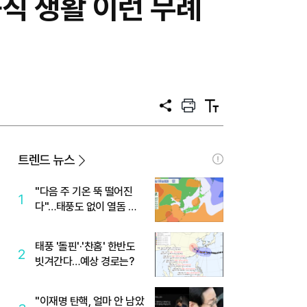
직 생활 이런 무례
공
프
텍
유
린
스
트
트
크
기
트렌드 뉴스
"다음 주 기온 뚝 떨어진
1
다"…태풍도 없이 열돔 박
살 낸 '이것'
태풍 '돌핀'·'찬홈' 한반도
2
빗겨간다…예상 경로는?
"이재명 탄핵, 얼마 안 남았