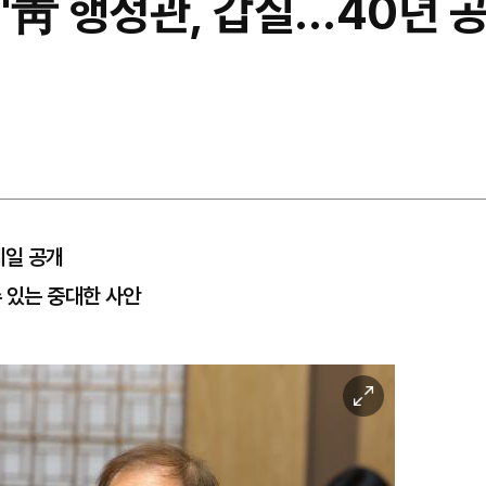
"靑 행정관, 갑질…40년 공
메일 공개
수 있는 중대한 사안
이
미
지