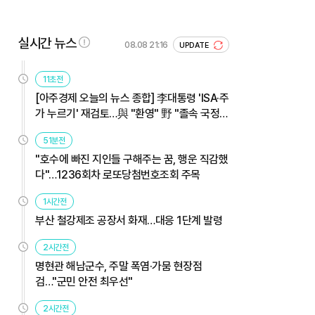
실시간 뉴스
08.08 21:16
UPDATE
11초전
[아주경제 오늘의 뉴스 종합] 李대통령 'ISA·주
가 누르기' 재검토…與 "환영" 野 "졸속 국정"
外
51분전
"호수에 빠진 지인들 구해주는 꿈, 행운 직감했
다"…1236회차 로또당첨번호조회 주목
1시간전
부산 철강제조 공장서 화재…대응 1단계 발령
2시간전
명현관 해남군수, 주말 폭염·가뭄 현장점
검…"군민 안전 최우선"
2시간전