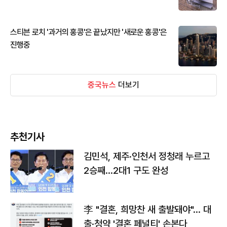
스티븐 로치 '과거의 홍콩'은 끝났지만 '새로운 홍콩'은
진행중
중국뉴스
더보기
추천기사
김민석, 제주·인천서 정청래 누르고
2승째…2대1 구도 완성
李 "결혼, 희망찬 새 출발돼야"… 대
출·청약 '결혼 페널티' 손본다