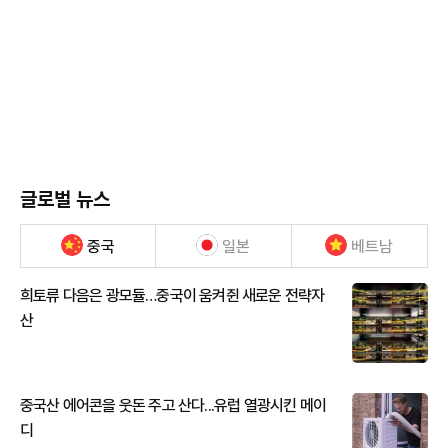
글로벌 뉴스
중국
일본
베트남
희토류 다음은 광모듈…중국이 움켜쥔 새로운 전략자
산
중국산 에어콘을 웃돈 주고 산다...유럽 열광시킨 메이
디