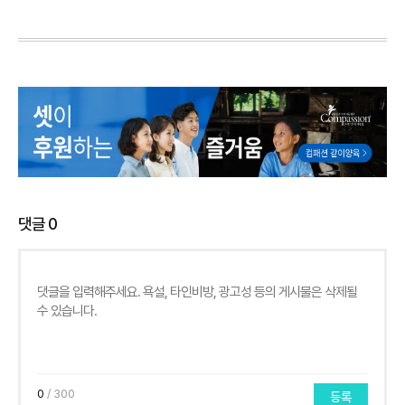
댓글
0
0
/ 300
등록