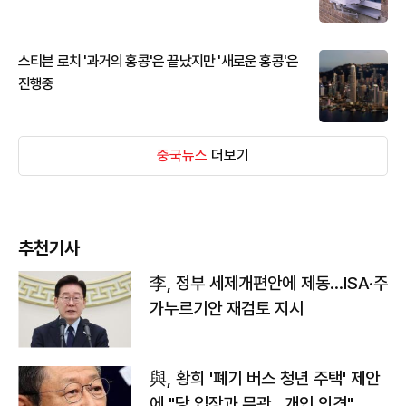
스티븐 로치 '과거의 홍콩'은 끝났지만 '새로운 홍콩'은
진행중
중국뉴스
더보기
추천기사
李, 정부 세제개편안에 제동…ISA·주
가누르기안 재검토 지시
與, 황희 '폐기 버스 청년 주택' 제안
에 "당 입장과 무관…개인 의견"