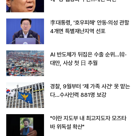
李대통령, '호우피해' 안동·의성 관할
4개면 특별재난지역 선포
AI 반도체가 뒤집은 수출 순위…韓·
대만, 사상 첫 日 추월
경찰, 9월부터 '제 가족 사건' 못 맡는
다…수사인력 881명 보강
"이란 지도부 내 최고지도자 모즈타
바 위독설 확산"