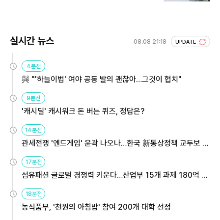
실시간 뉴스
08.08 21:18
UPDATE
4분전
與 "'하늘이법' 여야 공동 발의 괜찮아…그것이 협치"
9분전
'캐시딜' 캐시워크 돈 버는 퀴즈, 정답은?
14분전
관세전쟁 '엔드게임' 윤곽 나오나…한국 新통상정책 교두보 활
용해야
17분전
섬유패션 글로벌 경쟁력 키운다…산업부 15개 과제 180억 지
원
18분전
농식품부, '천원의 아침밥' 참여 200개 대학 선정