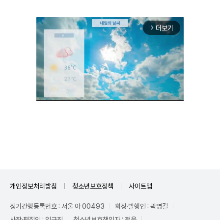
더보기
arrow_forward_ios
Unmute
개인정보처리방침
청소년보호정책
사이트맵
정기간행등록번호 : 서울 아 00493
회장·발행인 : 곽영길
사장·편집인 : 임규진
청소년보호책임자 : 전운