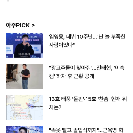
아주PICK >
임영웅, 데뷔 10주년…"난 늘 부족한
사람이었다"
"광고주들이 찾아줘"…진태현, '이숙
캠' 하차 후 근황 공개
13호 태풍 '돌핀'·15호 '찬홈' 현재 위
치는?
"속옷 빨고 졸업식까지"…근육병 학