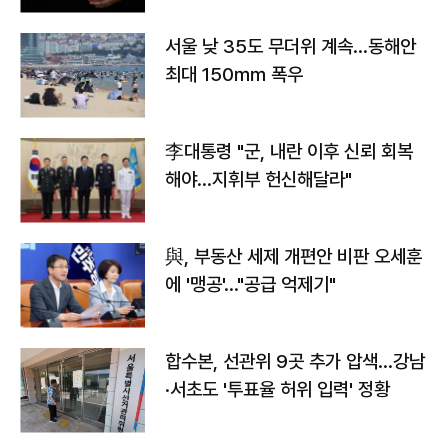
서울 낮 35도 무더위 계속…동해안
최대 150㎜ 폭우
李대통령 "군, 내란 이후 신뢰 회복
해야…지휘부 헌신해달라"
與, 부동산 세제 개편안 비판 오세훈
에 '맹공'…"공급 억제기"
합수본, 선관위 9곳 추가 압색…강남
·서초도 '투표율 허위 입력' 정황