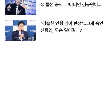
생 돌본 공익, 코미디언 김규원이었
다
"경솔한 언행 깊이 반성"…고개 숙인
신동엽, 무슨 일이길래?