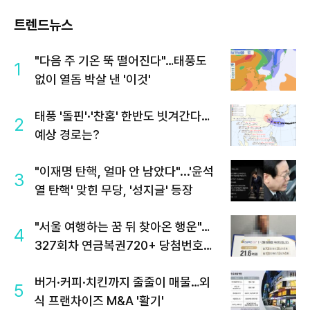
트렌드뉴스
"다음 주 기온 뚝 떨어진다"…태풍도
1
없이 열돔 박살 낸 '이것'
태풍 '돌핀'·'찬홈' 한반도 빗겨간다…
2
예상 경로는?
"이재명 탄핵, 얼마 안 남았다"...'윤석
3
열 탄핵' 맞힌 무당, '성지글' 등장
"서울 여행하는 꿈 뒤 찾아온 행운"…
4
327회차 연금복권720+ 당첨번호조
회 주목
버거·커피·치킨까지 줄줄이 매물…외
5
식 프랜차이즈 M&A '활기'