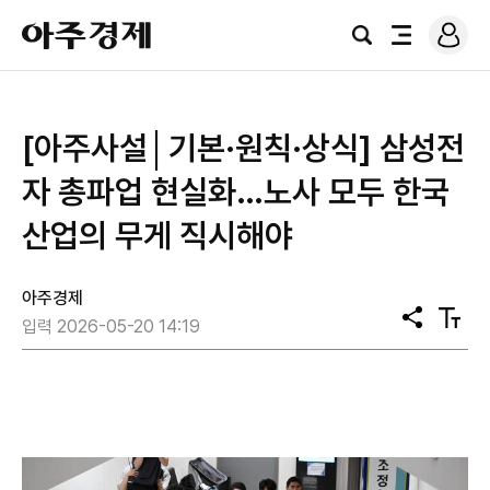
로
아
그
검
전
주
인
색
체
경
메
제
뉴
[아주사설│기본·원칙·상식] 삼성전
자 총파업 현실화…노사 모두 한국
산업의 무게 직시해야
아주경제
공
텍
입력 2026-05-20 14:19
유
스
트
크
기